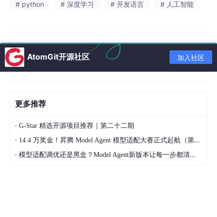
# python
# 深度学习
# 开发语言
# 人工智能
目录
摘要
详细功能展示视频
AtomGit开源社区
加入社区
https://www.bilibili.com/video/BV1xf9zB9EQh/
引言
功能模块
更多推荐
1、用户管理模块
·
G-Star 精选开源项目推荐｜第二十二期
2、界面与交互模块
·
14.4 万奖金！昇腾 Model Agent 模型适配大赛正式起航（第二季）
3、检测源管理模块
·
模型适配调优还是黑盒？Model Agent新版本让每一步都清晰可见
4、检测参数配置模块
5、YOLO检测核心模块
6、结果显示模块
7、结果保存模块