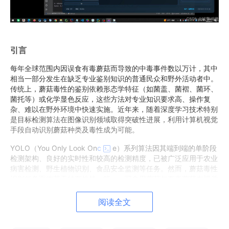
引言
每年全球范围内因误食有毒蘑菇而导致的中毒事件数以万计，其中
相当一部分发生在缺乏专业鉴别知识的普通民众和野外活动者中。
传统上，蘑菇毒性的鉴别依赖形态学特征（如菌盖、菌褶、菌环、
菌托等）或化学显色反应，这些方法对专业知识要求高、操作复
杂、难以在野外环境中快速实施。近年来，随着深度学习技术特别
是目标检测算法在图像识别领域取得突破性进展，利用计算机视觉
手段自动识别蘑菇种类及毒性成为可能。
YOLO（You Only Look On
c
e）系列算法因其端到端的单阶段
检测架构、良好的实时性和较高的检测精度，已被广泛应用于农业
病害检测、野生植物识别、食品安全监测等任务。然而，蘑菇毒性
识别任务面临若干特有挑战：第一，可食用蘑菇与有毒蘑菇在视觉
上可能高度相似（如鹅膏属中的可食与有毒种类）；第二，野外环
境下光照、遮挡、背景复杂多变；第三，不同毒性类别的样本数量
阅读全文
天然不均衡，稀有类别难以充分学习。