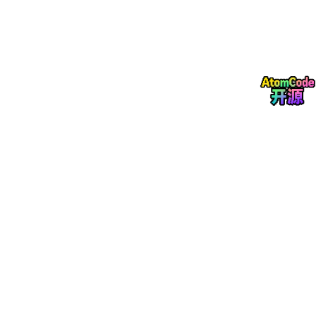
8、工具栏功能
9、辅助功能
10、数据校验模块
背景
数据集介绍
类别定义与标注规范
数据集划分
训练结果
整体性能概览（来自 dbf20a5e...png）​编辑
​编辑
Ultralytics YOLO26
概述