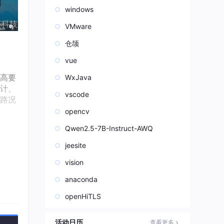
windows
VMware
仓颉
vue
高要
WxJava
计、
vscode
路况
opencv
Qwen2.5-7B-Instruct-AWQ
度，
推理
jeesite
vision
、不
anaconda
导致
openHiTLS
别混淆
活动日历
查看更多