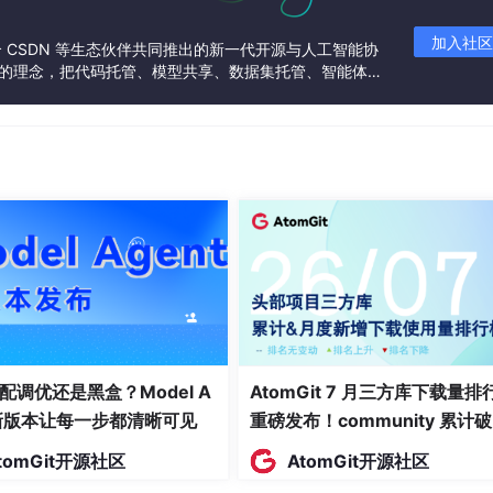
加入社区
联合 CSDN 等生态伙伴共同推出的新一代开源与人工智能协
”的理念，把代码托管、模型共享、数据集托管、智能体开
发者提供从开发、训练到部署的一站式体验。
zB9EnY/
配调优还是黑盒？Model A
AtomGit 7 月三方库下载量排
t新版本让每一步都清晰可见
重磅发布！community 累计
万断层领跑，Chromium 组件
tomGit开源社区
AtomGit开源社区
面霸榜