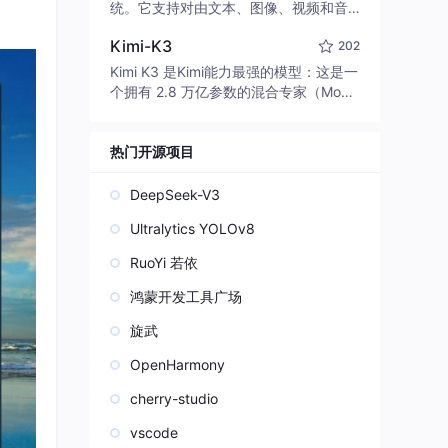
edit code, run commands, and verify
统。它支持对由文本、图像、视频和音
changes — autonomously. Built in Rus
频组成的多模态上下文进行统一理解，
t for speed. Get Started
Kimi-K3
202
并能生成分辨率高达 2K、时长可达 15
秒的带原生立体声音频的视频。得益于
Kimi K3 是Kimi能力最强的模型：这是一
面向任务泛化的系统设计，H3 在预训练
个拥有 2.8 万亿参数的混合专家（Mo
阶段就已具备广泛的多模态上下文理解
E）模型，具备原生视觉理解能力，并支
与生成能力，能够出色地执行复杂的多
持 100 万 token 的上下文窗口。
模态指令。
热门开源项目
DeepSeek-V3
Ultralytics YOLOv8
RuoYi 若依
鸿蒙开发工具广场
旋武
OpenHarmony
cherry-studio
vscode