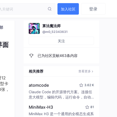
登录
加入社区
算法魔法师
境部
@m0_52343631
关注
界面
已为社区贡献463条内容
相关推荐
查看更多
12
型卡
atomcode
3.62 K
8张，
Claude Code 的开源替代方案。连接任
意大模型，编辑代码，运行命令，自动
验证 — 全自动执行。用 Rust 构建，极
MiniMax-H3
81
致性能。 ｜ An open-source alternativ
e to Claude Code. Connect any LLM,
MiniMax H3 是一个通用的全模态生成系