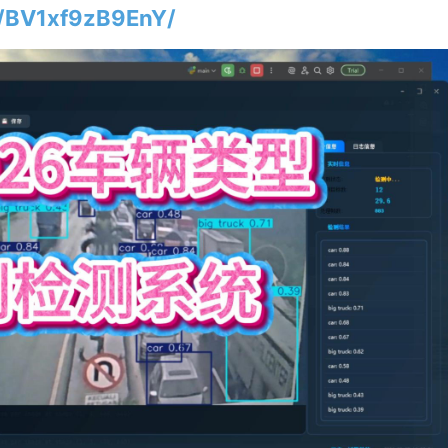
eo/BV1xf9zB9EnY/