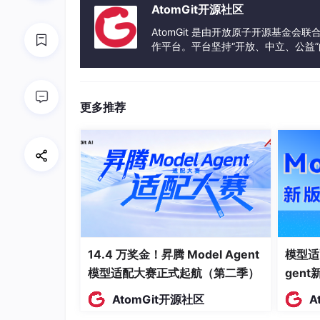
AtomGit开源社区
目录
AtomGit 是由开放原子开源基金会
作平台。平台坚持“开放、中立、公益
摘要
发体验和算力服务整合在一起，为开
详细功能展示视频
https://www.bilibili.com/video/BV1xf9
更多推荐
引言
功能模块
1、用户管理模块
2、界面与交互模块
3、检测源管理模块
14.4 万奖金！昇腾 Model Agent
模型适
4、检测参数配置模块
模型适配大赛正式起航（第二季）
gen
5、YOLO检测核心模块
AtomGit开源社区
A