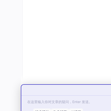
概述
主要功能
常用标注工具
功能模块
✅
用户登录注册
：支持密码检测，密码加密。
注册