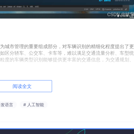
为城市管理的重要组成部分，对车辆识别的精细化程度提出了更
如区分轿车、公交车、卡车等，难以满足交通流量分析、车型统
粒度的车辆类型识别能够提供更丰富的交通信息，为交通规划、
革命性突破，特别是YOLO系列算法以其优异的实时性和检测精
OLO26作为YOLO系列的最新版本，在模型结构、训练策略和
阅读全文
细粒度的目标检测任务。
不同车辆类型之间存在相似的外观特征，如长型客车与大型客车
开发语言
# 人工智能
，各类别样本分布不均，部分车型在实际道路中出现频率较低，
化、遮挡、尺度变化等因素也会影响检测性能。
辆类型的细粒度识别检测系统，通过系统分析模型的检测性能、类
效果的有效方法，为智能交通系统的精细化应用提供技术支撑。