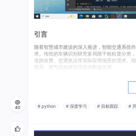
引言
随着智慧城市建设的深入推进，智能交通系统作
求。传统的车辆识别研究多局限于粗粒度分类，
道路收费、交通执法等实际应用场景的需求。细
预测、尾气排放评估等提供数据支撑。
深度学习技术的快速发展为目标检测领域带来了
成为工业界应用最为广泛的目标检测框架之一。Y
效率等方面都进行了优化，更适合处理多类别、
然而，细粒度车辆识别仍面临诸多挑战。首先，
# python
# 深度学习
# 目标跟踪
# 
40
同长度的卡车等，增加了类别区分的难度。其次
训练数据不足。此外，复杂交通场景中的光照变
本研究基于YOLO26构建了一个覆盖12类车
情况和样本分布影响，探讨提升细粒度车辆识别