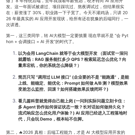
做了 8 年传统后端，去年我顶着年龄焦虑，咬牙转向 AI 应用开
发。这一年面试被虐过、项目踩坑过、熬夜调试过，但结果很实
在：薪资涨了 30%，职业路一下子宽了。今天不灌鸡汤，只讲 20
26 年最真实的 AI 应用开发现状，给所有还在犹豫的后端同行，一
次讲透。
第一，这三类同学，转 AI大模型一定要慎重 现在早就不是 “会 Pyt
hon + 会调接口 = AI 开发”的时代了。
以为会用 LangChain 就等于会大模型开发 （面试官一深问
就露馅：RAG 服务能扛多少 QPS？检索延迟怎么优化？向
量库宕机，你的系统怎么降级？）
简历只写 “调用过 LLM 接口” (企业要的不是 “能跑通”，是能
上线、能稳定、能优化：Prompt 如何做 A/B 测？模型效果
变差怎么监控、回滚？如何搭建效果反馈闭环？)
看几篇科普就觉得自己能上岗 (一问到实际问题立刻卡住：
多 Agent 协作如何保证状态一致？长对话如何做持久化？
流式响应怎么优化用户体验？) AI 应用已经进入工程落地时
代，只会玩 Demo，根本站不住脚。
第二，🔥2026 真相：后端工程能力，才是 AI 大模型应用开发的