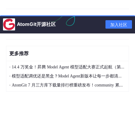
阶段 4：抓体验 —— 流式编程 & 响应速度AI 产品拼的就是快。Py
thon 必学，Go/TS 辅助。异步、流式、缓存、预加载，都是后端
强项。
AtomGit开源社区
加入社区
阶段 5：升维度 —— 技术 + 产品思维你做的是 AI 应用，不是底
层模型。多看开源、多看业务，能解决真实问题的人，最容易出
头。
更多推荐
第
·
四、给转型同学的实战备战建议（面试直接加分）
14.4 万奖金！昇腾 Model Agent 模型适配大赛正式起航（第二季）
·
模型适配调优还是黑盒？Model Agent新版本让每一步都清晰可见
把后端思维带进 AI讲 RAG 时，主动说：缓存热门 q
·
AtomGit 7 月三方库下载量排行榜重磅发布！community 累计破百万断层领跑，Chromium 组件全面霸榜
uery、异步更新、降级预案。 2.深挖一个框架源码L
angChain 的检索、记忆、调度机制，能说出瓶颈和
优化点，直接拉开差距。 3.全部用量化说话不说 “我
优化了速度”，要说：P95 从 3s → 800ms，成本
下降 20%。 4.准备一个真实踩坑故事比如知识库版
本混乱、索引不一致、模型超时、服务雪崩…有复
盘、有方案，面试官最爱听。