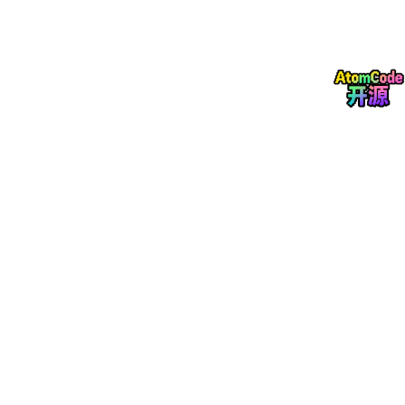
第
五、最后想对后端同行说34 岁真的不晚。
后端转AI大模型的正确顺序，千万不要搞错了 🤔2026年，大模型
应用爆发，但缺的是能把AI落地的人！ 有后端基础的同学，转型AI
应用开发有天然优势，你不用成为算法科学家，只要成为：最懂工
程落地的 AI 应用开发者。会 RAG会 Agent懂高可用懂成本优化能
把 AI 跑在线上你就是 2026 年最抢手的人。市场有溢价，窗口期
还在，别等别人都转完了，你才开始动。哪怕不立刻转岗，学会 A
I，你也会是团队里最值钱的那个后端。