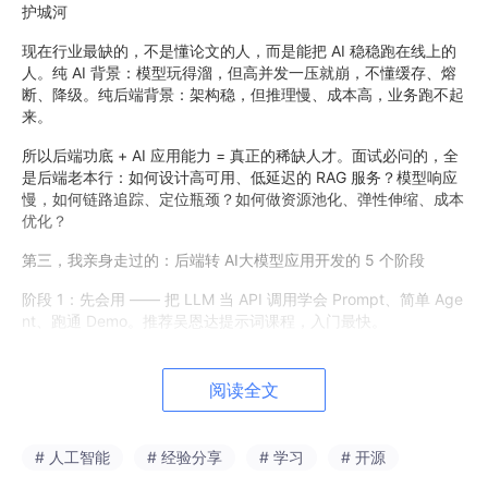
护城河
现在行业最缺的，不是懂论文的人，而是能把 AI 稳稳跑在线上的
人。纯 AI 背景：模型玩得溜，但高并发一压就崩，不懂缓存、熔
断、降级。纯后端背景：架构稳，但推理慢、成本高，业务跑不起
来。
所以后端功底 + AI 应用能力 = 真正的稀缺人才。面试必问的，全
是后端老本行：如何设计高可用、低延迟的 RAG 服务？模型响应
慢，如何链路追踪、定位瓶颈？如何做资源池化、弹性伸缩、成本
优化？
第三，我亲身走过的：后端转 AI大模型应用开发的 5 个阶段
阶段 1：先会用 —— 把 LLM 当 API 调用学会 Prompt、简单 Age
nt、跑通 Demo。推荐吴恩达提示词课程，入门最快。
阶段 2：懂原理 —— 不用深，但要通Transformer、注意力机制、
SFT、微调概念过一遍。会用 Hugging Fa
c
e，能部署开源模
阅读全文
型，明白 top_k、temperature 到底影响什么。
阶段 3：啃硬骨头 ——RAG 是重中之重AI 落地 90% 离不开 RA
# 人工智能
# 经验分享
# 学习
# 开源
G：切片、检索、召回、重排、向量库、版本管理、灰度、回滚。
RAG 吃透，薪资直接上台阶。