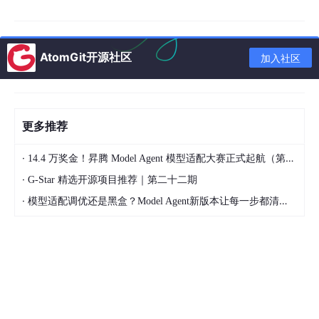
机器人
学习模型部署技术：Flask/FastAPI + Docker
AtomGit开源社区
加入社区
掌握Prompt Engineering：设计有效提示词，调用OpenAI/C
laude API
第3个月：深度进阶
更多推荐
学习RAG（检索增强生成）架构
·
14.4 万奖金！昇腾 Model Agent 模型适配大赛正式起航（第二季）
掌握模型微调技术：LoRA、QLoRA
·
G-Star 精选开源项目推荐｜第二十二期
构建端到端AI应用：从前端交互到模型推理的全链路
·
模型适配调优还是黑盒？Model Agent新版本让每一步都清晰可见
四、必备技术栈全景图
核心语言：Python（必须）、TypeScript（可选）
AI框架：LangChain、LlamaIndex、Hugging Face Transfo
rmers