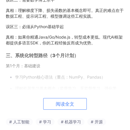
真相：理解梯度下降、损失函数的基本概念即可。真正的难点在于
数据工程、提示词工程、模型微调这些工程实践。
误区三：必须从Python基础学起
真相：如果你精通Java/Go/Node.js，转型成本更低。现代AI框架
都提供多语言SDK，你的工程经验反而成为优势。
三、系统化转型路径（3个月计划）
第1个月：基础建设
学习Python核心语法（重点：NumPy、Pandas）
理解机器学习基本概念（监督学习、无监督学习、强化学
习）
阅读全文
掌握主流AI框架：PyTor
c
h或TensorFlow基础
第2个月：实战突破
# 人工智能
# 学习
# 机器学习
# 开源
完成3个AI应用项目：图片分类器、文本情感分析、简单对话