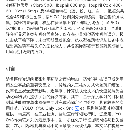
4种药物类型（Cipro 500、Ibuphil 600 mg、Ibuphil Cold 400-
60、Xyzall 5mg）及4种颜色特征（蓝、粉、红、白）。数据集共
包含451张标注图像，按约7:2:1比例划分为训练集、验证集和测试
集。实验结果表明，模型在验证集上的平均精度均值（mAP50）
达到0.95，精确率与召回率均为0.95，F1值最高为0.86。混淆矩
阵分析显示各类别间分类良好，仅存在少量相似药物间的误判。损
失曲线平稳下降，未出现明显过拟合。该模型在药物识别任务中表
现出高准确率与良好的泛化能力，具备实际部署于智能药房或辅助
用药识别场景的潜力。
引言
随着医疗资源的紧张和用药复杂度的增加，药物识别错误已成为用
药安全事故的重要诱因之一。传统的人工核对方式依赖药师经验，
效率低且易受疲劳影响。近年来，计算机视觉技术的快速发展为自
动化药物识别提供了新的解决方案。其中，基于深度学习的目标检
测算法能够在单张图像中同时完成药物定位与分类，具有较高的实
用价值。YOLO（You Only Look On
c
e）系列算法因其检测速
度快、精度高，在工业检测、智能医疗等领域得到广泛应用。YOL
Ov8作为该系列的最新版本，进一步优化了特征提取网络与损失函
数，在小目标检测与类别不均衡场景下表现优异。本文旨在构建一