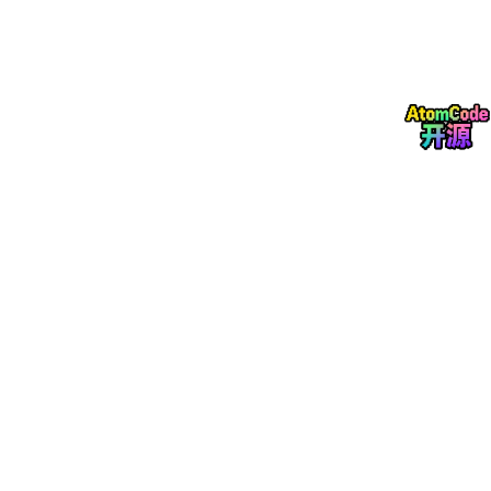
哩哔哩_bilibili
https://www.bilibili.com/video/BV16mTC6yEj
d?vd_source=549d0b4e2b8999929a61a037fcce3b0f&spm_i
d_from=333.788.videopod.sections
https://www.bilibili.com/vi
deo/BV16mTC6yEjd/
目录
摘要