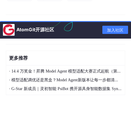
AtomGit开源社区
加入社区
更多推荐
·
14.4 万奖金！昇腾 Model Agent 模型适配大赛正式起航（第二季）
·
订阅此专栏获取文章项目完整源码和数据集
模型适配调优还是黑盒？Model Agent新版本让每一步都清晰可见
https://blog.csd
n.net/m0_68036862/category_13147048.html
·
G-Star 新成员｜灵初智能 PsiBot 携开源具身智能数据集 SynData 入驻 AtomGit
https://blog.csdn.net/m0_68036862/category_13147048.html
项目演示视频
YOLOv8药物识别检测系统（项目源码+YOLO数据集+模型权重+
UI界面+python+深度学习+环境配置+模型训练+数据集训练）_哔