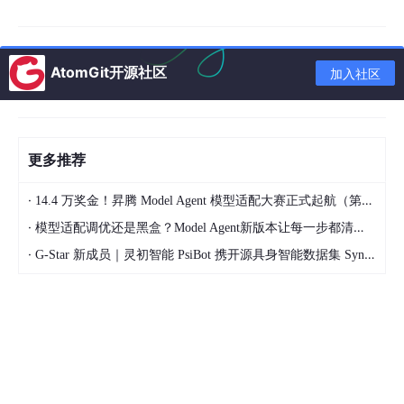
比如分库分表、缓存策略等。
2、项目中如果涉及隐私数据，你会如何保障隐私安全？
AtomGit开源社区
加入社区
四、项目提问
1、Agent 项目的开发背景是什么？核心功能有哪些？
2、Agent 的完整技术链路是怎样的？实际使用反馈如何？
更多推荐
和市面上的 AI 产品相比，你觉得它有哪些优势、不足，以及后续
·
14.4 万奖金！昇腾 Model Agent 模型适配大赛正式起航（第二季）
改进方向？
·
模型适配调优还是黑盒？Model Agent新版本让每一步都清晰可见
3、如果要从 Skill 升级为 AI Agent，关键设计点是什么？
·
G-Star 新成员｜灵初智能 PsiBot 携开源具身智能数据集 SynData 入驻 AtomGit
4、实习经历相关提问。
这部分问了大概十几分钟，具体内容略。
五、反问环节
1、阿里淘天目前的技术栈构成是怎样的？
2、为什么这轮没有重点考察 Java 知识点和项目细节？