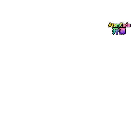
3、面试结果大概多久会出？
三面
有些问的还有点难度，感觉没完全答到面试官的想要的
一、Agent提问
1、你在 AI Agent 相关方向的学习情况如何？比如神经网络、深度
学习等课程是否有过系统学习经历？
2、如果要设计一个面向电商运营小二的 AI Agent，用来完成活动
海报文案生成、商品卖点提炼、促销策略建议这三类任务，你会怎
么设计？
3、在这个 AI Agent 的设计中，为什么会选择 Skill 方案？
4、针对活动海报文案生成、商品卖点提炼、促销策略建议这三类
任务，哪些环节需要调用工具？具体会调用哪些工具？
5、如果 AI Agent 的输出结果不稳定，你会优先排查哪些方面？
6、你会如何设定 AI Agent 的评测目标？