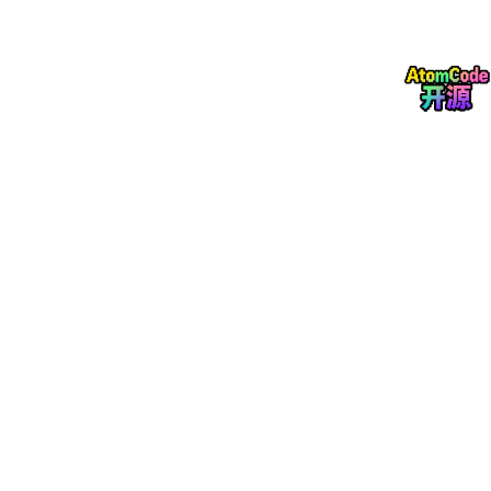
需要的同学评论区扣个「白名单」,或者直接私信我,看到就发你。
下一篇打算写怎么读懂一封 SCI 审稿意见——我手里有一些做过
脱敏的真实审稿邮件,可以拆开讲。
做 ML 算法的:Knowledge-Based Systems、Inform
ation Sciences、Neural Networks
做 CV 的:Pattern Recognition、Image and Vision
Computing、Neurocomputing
做应用方向:可以考虑,但要做好「拼一拼一区」的心理
准备