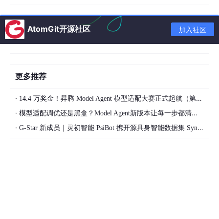
Applied S
c
iences、Sensors、Sustainability、Electronic
s 这几本,部分学校已经「减分」或「不认」了。
AtomGit开源社区
加入社区
具体哪些学校?我不能点名,但你打开你学校的研究生院网站,搜「高
水平论文认定办法」,大概率能找到一份附件。如果附件里这几本
被单独列出来按 X 区降级认定——你心里就要有数。
更多推荐
替代方案:
·
14.4 万奖金！昇腾 Model Agent 模型适配大赛正式起航（第二季）
便宜没好货这个道理,在 SCI 上几乎是铁律。
·
模型适配调优还是黑盒？Model Agent新版本让每一步都清晰可见
―――――――――――――――――――――――――――――
·
G-Star 新成员｜灵初智能 PsiBot 携开源具身智能数据集 SynData 入驻 AtomGit
―
选刊这件事,你导师未必比你更上心(尤其放养型)。我自己投第一篇
的时候,踩过 3 个坑,每个坑都让我多花 2-3 个月。
后来我开始系统地整理「白名单 + 黑名单 + 替代刊对照表」,2026
版本刚更新完——
包含:计算机方向 2026 推荐期刊清单(分 ML/CV/NLP/系统/应
用 5 个方向)+ 中科院最新预警名单 + 各大高校认可度备注