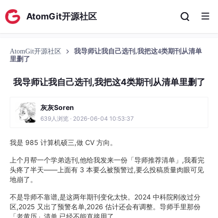
AtomGit开源社区
AtomGit开源社区
我导师让我自己选刊,我把这4类期刊从清单
里删了
我导师让我自己选刊,我把这4类期刊从清单里删了
灰灰Soren
639人浏览 · 2026-06-04 10:53:37
我是 985 计算机硕三,做 CV 方向。
上个月帮一个学弟选刊,他给我发来一份「导师推荐清单」,我看完
头疼了半天——上面有 3 本要么被预警过,要么投稿质量肉眼可见
地崩了。
不是导师不靠谱,是这两年期刊变化太快。2024 中科院刚改过分
区,2025 又出了预警名单,2026 估计还会有调整。导师手里那份
「老黄历」清单,已经不能直接用了。