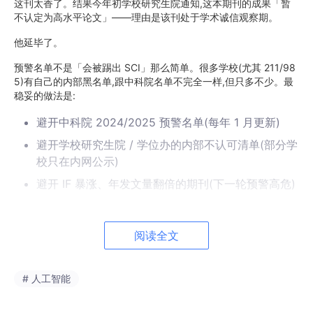
这刊太香了。结果今年初学校研究生院通知,这本期刊的成果「暂
不认定为高水平论文」——理由是该刊处于学术诚信观察期。
他延毕了。
预警名单不是「会被踢出 SCI」那么简单。很多学校(尤其 211/98
5)有自己的内部黑名单,跟中科院名单不完全一样,但只多不少。最
稳妥的做法是:
避开中科院 2024/2025 预警名单(每年 1 月更新)
避开学校研究生院 / 学位办的内部不认可清单(部分学
校只在内网公示)
避开 IF 暴涨、年发文量翻倍的期刊(下一轮预警高危)
我自己有一个动态维护的清单,后面会说怎么领。
阅读全文
二、MDPI 那几本「老大哥」已经不适合所有人了
不是黑 MDPI。
# 人工智能
我自己也发过 MDPI 的一区,知道它的好——审稿快、流程清晰、
对国人友好。问题是: