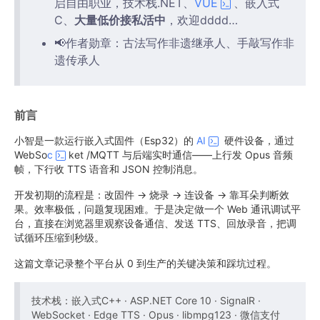
启自由职业，技术栈.NET、
VUE
、嵌入式
C、
大量低价接私活中
，欢迎dddd…
📢作者勋章：古法写作非遗继承人、手敲写作非
遗传承人
前言
小智是一款运行嵌入式固件（Esp32）的
AI
硬件设备，通过
WebSo
c
ket /MQTT 与后端实时通信——上行发 Opus 音频
帧，下行收 TTS 语音和 JSON 控制消息。
开发初期的流程是：改固件 → 烧录 → 连设备 → 靠耳朵判断效
果。效率极低，问题复现困难。于是决定做一个 Web 通讯调试平
台，直接在浏览器里观察设备通信、发送 TTS、回放录音，把调
试循环压缩到秒级。
这篇文章记录整个平台从 0 到生产的关键决策和踩坑过程。
技术栈：嵌入式C++ · ASP.NET Core 10 · SignalR ·
WebSocket · Edge TTS · Opus · libmpg123 · 微信支付