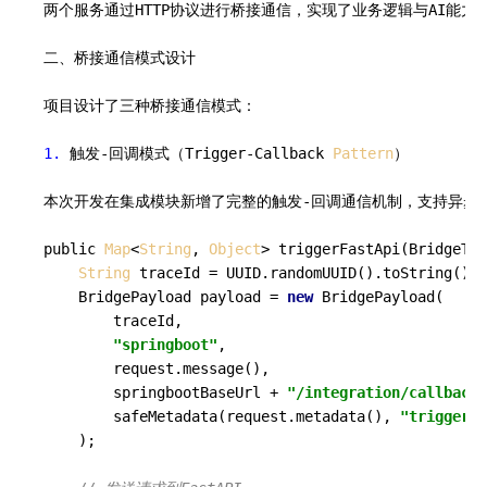
两个服务通过HTTP协议进行桥接通信，实现了业务逻辑与AI能力的
二、桥接通信模式设计

项目设计了三种桥接通信模式：

1.
 触发-回调模式（Trigger-Callback 
Pattern
）

本次开发在集成模块新增了完整的触发-回调通信机制，支持异步响
public 
Map
<
String
, 
Object
> triggerFastApi(BridgeTri
String
 traceId = UUID.randomUUID().toString().r
    BridgePayload payload = 
new
 BridgePayload(

        traceId,

"springboot"
,

        request.message(),

        springbootBaseUrl + 
"/integration/callback-
        safeMetadata(request.metadata(), 
"triggered
    );
