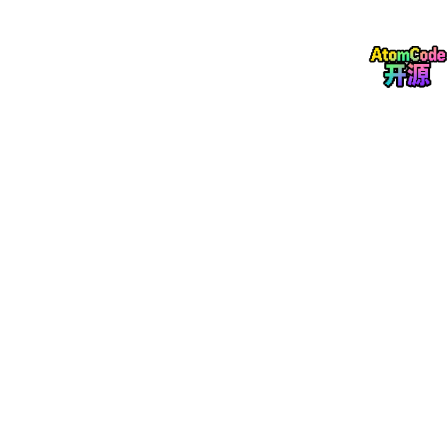
"callback_response"
, callbackResponse

    );

}

3.
 回调接收模式（Callback Receive 
Pattern
）

回调接收模式用于处理FastAPI的异步回调：

public 
Map
<
String
, 
Object
> receiveCallbackFromFastA
return
Map
.of(

"status"
, 
"callback_received"
,

"receiver"
, 
"springboot"
,

"trace_id"
, payload.traceId(),

"message"
, payload.message(),

"metadata"
, safeMetadata(payload.metadata()
    );

}

三、SSE流式通信实现

咨询对话的SSE流式处理
