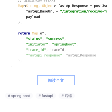
// 发送请求到FastAPI
Map
<
String
, 
Object
> fastApiResponse = postJson(

        fastApiBaseUrl + 
"/integration/receive-from
        payload

    );

return
Map
.of(

"status"
, 
"success"
,

"initiator"
, 
"springboot"
,

"trace_id"
, traceId,

"fastapi_response"
, fastApiResponse

    );

}

设计要点：

阅读全文
- Trace ID机制：每个请求生成唯一的traceId，实现全链路追踪
- 回调URL传递：在payload中携带callbackUrl，支持异步响应
- 元数据扩展：通过metadata字段传递额外上下文信息

# spring boot
# fastapi
# 后端
2.
 直接响应模式（Direct Response 
Pattern
）
