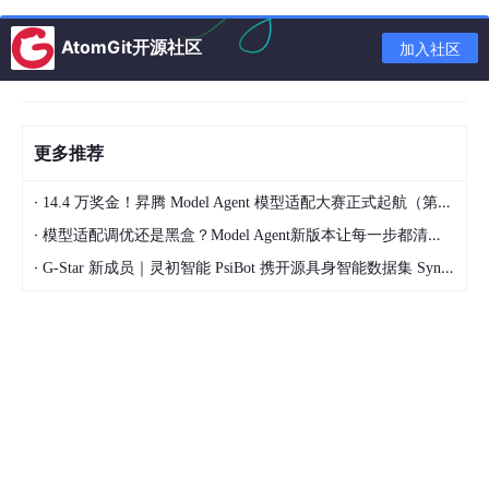
在直接响应模式中，系统支持主动发起回调请求：

AtomGit开源社区
加入社区
public 
Map
<
String
, 
Object
> receiveFromFastApi(Bridg
// 如果需要回调，主动发起回调请求
Map
<
String
, 
Object
> callbackResponse = 
null
;

if
 (StringUtils.hasText(payload.callbackUrl()))
更多推荐
        BridgePayload callbackPayload = 
new
 BridgeP
            payload.traceId(),

·
14.4 万奖金！昇腾 Model Agent 模型适配大赛正式起航（第二季）
"springboot"
,

"Spring Boot callback acknowledged trac
·
模型适配调优还是黑盒？Model Agent新版本让每一步都清晰可见
null
,

·
G-Star 新成员｜灵初智能 PsiBot 携开源具身智能数据集 SynData 入驻 AtomGit
            safeMetadata(payload.metadata(), 
"callb
        );

        callbackResponse = postJson(payload.callbac
    }

return
Map
.of(

"status"
, 
"received"
,

"receiver"
, 
"springboot"
,

"trace_id"
, payload.traceId(),
