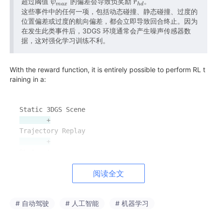
t
ψ
d
e
r
x
超过阈值
的偏差会导致负奖励
。
ψ
r
ma
x
h
d
这些事件中的任何一项，包括动态碰撞、静态碰撞、过度的
\psi_t
m
r_{pd}
x
h
d_{max}
位置偏差或过度的航向偏差，都会立即导致回合终止。因为
a
p
d
在发生此类事件后，3DGS 环境通常会产生噪声传感器数
x
e
r_{hd}
据，这对强化学习训练不利。
\psi_{max}
r
t
\psi_{expert}
With the reward function, it is entirely possible to perform RL t
raining in a:
       +
       +
阅读全文
framework.
However, it is important to understand
# 自动驾驶
# 人工智能
# 机器学习
what kind of RL proble
m you are actually solving
.