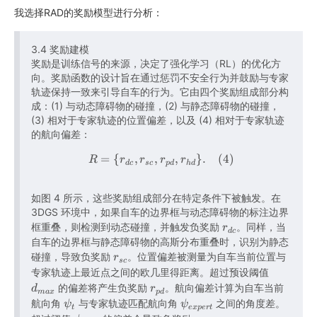
我选择RAD的奖励模型进行分析：
3.4 奖励建模
奖励是训练信号的来源，决定了强化学习（RL）的优化方
向。奖励函数的设计旨在通过惩罚不安全行为并鼓励与专家
轨迹保持一致来引导自车的行为。它由四个奖励组成部分构
成：(1) 与动态障碍物的碰撞，(2) 与静态障碍物的碰撞，
(3) 相对于专家轨迹的位置偏差，以及 (4) 相对于专家轨迹
的航向偏差：
=
{
,
,
R = { r d c , r s c , r p d , r
,
}
.
(
4
)
R
r
r
r
r
d
c
sc
p
d
h
d
如图 4 所示，这些奖励组成部分在特定条件下被触发。在
3DGS 环境中，如果自车的边界框与动态障碍物的标注边界
r
框重叠，则检测到动态碰撞，并触发负奖励
。同样，当
r
d
c
自车的边界框与静态障碍物的高斯分布重叠时，识别为静态
d
r
碰撞，导致负奖励
。位置偏差被测量为自车当前位置与
c
r
sc
s
d
专家轨迹上最近点之间的欧几里得距离。超过预设阈值
r_{dc}
c
r
m
的偏差将产生负奖励
。航向偏差计算为自车当前
d
r
ma
x
p
d
ψ
r_{sc}
p
ψ
a
航向角
与专家轨迹匹配航向角
之间的角度差。
ψ
ψ
t
e
x
p
er
t