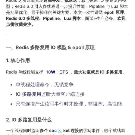
Redis 之所以能实现
超高并发、低延迟
，核心依赖 IO 多路复用模
型；Redis 6.0 引入多线程进一步提升性能；Pipeline 与 Lua 脚本
是批量优化、原子操作的关键方案。本文一次性讲透
epoll 原理、
Redis 6.0 多线程、Pipeline、Lua 脚本
，面试+生产必备。
欢迎
点赞收藏关注。
一、Redis 多路复用 IO 模型 & epoll 原理
1. 核心作用
Redis 单线程能支撑
10
W
+ QPS
，
最大功臣就是 IO 多路复用
。
单线程处理命令，无锁竞争
IO 多路复用
监听大量客户端连接
只有连接产生读写事件时才处理，非阻塞、高性能
2. IO 多路复用是什么
一个线程同时监听
多个 so
c
ket 连接
的读写事件，哪个就绪就