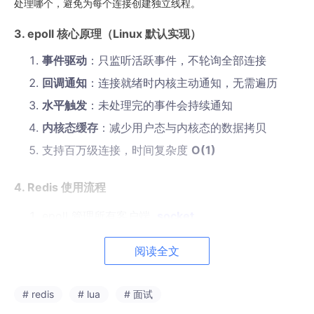
处理哪个，避免为每个连接创建独立线程。
3. epoll 核心原理（Linux 默认实现）
事件驱动
：只监听活跃事件，不轮询全部连接
回调通知
：连接就绪时内核主动通知，无需遍历
水平触发
：未处理完的事件会持续通知
内核态缓存
：减少用户态与内核态的数据拷贝
支持百万级连接，时间复杂度
O(1)
4. Redis 使用流程
epoll 管理所有客户端
socket
主线程阻塞等待事件就绪
阅读全文
事件触发 → 读取命令 → 单线程执行 → 返回结果
全程无阻塞、无锁竞争，效率最大化
# redis
# lua
# 面试