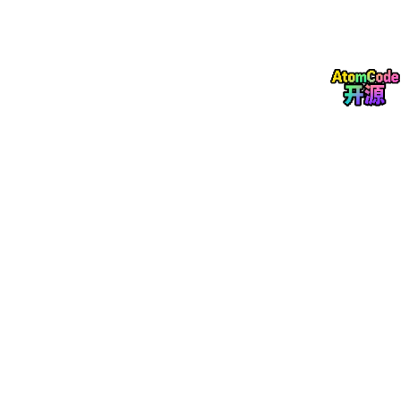
命令执行是内存操作，速度极快
网络 IO 才是性能瓶颈
多线程加速网络读写，又不破坏单线程安全
4. 开启方式（默认关闭）
io
-threads-
do
io
-threads 
4
三、Pipeline 管道作用、原理、适用场景
1. 核心作用
批量执行命令，减少网络往返次数 RTT
，大幅提升批量操作性能。
2. 原理