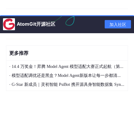
二、Redis 6.0 多线程机制
1. 核心结论（面试必背）
AtomGit开源社区
加入社区
命令执行仍然是单线程，网络处理变为多线程！
2. 多线程负责什么
更多推荐
多线程处理：网络 IO
·
14.4 万奖金！昇腾 Model Agent 模型适配大赛正式起航（第二季）
读取客户端数据（协议解析、解码）
·
模型适配调优还是黑盒？Model Agent新版本让每一步都清晰可见
回写响应数据到客户端
·
G-Star 新成员｜灵初智能 PsiBot 携开源具身智能数据集 SynData 入驻 AtomGit
单线程处理：命令执行
所有读写命令（get/set/hset 等）
保证原子性、无锁、无并发安全问题
3. 为什么这么设计