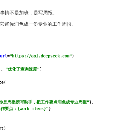
事情不是加班，是写周报。
让它帮你润色成一份专业的工作周报。
url
=
"https://api.deepseek.com"
)

"
, 
"优化了查询速度"
]

e(

"你是周报撰写助手，把工作要点润色成专业周报"
},

作要点：{work_items}"
}

nt)