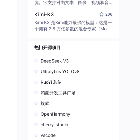
edit code, run commands, and verify
统。它支持对由文本、图像、视频和音
changes — autonomously. Built in Rus
频组成的多模态上下文进行统一理解，
t for speed. Get Started
Kimi-K3
206
并能生成分辨率高达 2K、时长可达 15
秒的带原生立体声音频的视频。得益于
Kimi K3 是Kimi能力最强的模型：这是一
面向任务泛化的系统设计，H3 在预训练
个拥有 2.8 万亿参数的混合专家（Mo
阶段就已具备广泛的多模态上下文理解
E）模型，具备原生视觉理解能力，并支
与生成能力，能够出色地执行复杂的多
持 100 万 token 的上下文窗口。
模态指令。
热门开源项目
DeepSeek-V3
Ultralytics YOLOv8
RuoYi 若依
鸿蒙开发工具广场
旋武
OpenHarmony
cherry-studio
vscode