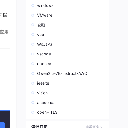
windows
直摇
VMware
仓颉
I应用
vue
WxJava
vscode
opencv
Qwen2.5-7B-Instruct-AWQ
jeesite
vision
anaconda
openHiTLS
活动日历
查看更多