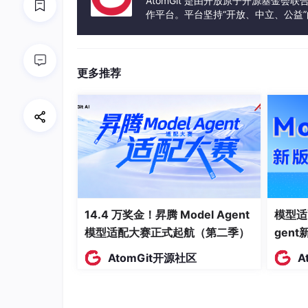
AtomGit 是由开放原子开源基金会
作平台。平台坚持“开放、中立、公益
response = client.chat.completions.creat
发体验和算力服务整合在一起，为开
model
=
"deepseek-chat"
,

    messages=[

        {
"role"
: 
"system"
, 
"content"
: 
更多推荐
        {
"role"
: 
"user"
, 
"content"
: f
"
    ]

print
(response.choices[0].message.conte
AI直接给你列出：封面→背景→核心数据→用
A。每页还带3-4个要点，直接复制到PPT里就
14.4 万奖金！昇腾 Model Agent
模型适
以前做个PPT大纲要1小时，现在10秒钟搞定
模型适配大赛正式起航（第二季）
gen
AtomGit开源社区
A
场景三：AI自动生成SQL查询
写SQL对很多人来说是噩梦，特别是多表JOIN