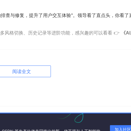
缺陷的排查与修复，提升了用户交互体验"。领导看了直点头，你看了
多风格切换、历史记录等进阶功能，感兴趣的可以看看 👉
《A
阅读全文
半天，内容拖半天，最后deadline了疯狂赶工。
一份结构清晰的PPT大纲，你只需要往里填内容就行。
url
=
"https://api.deepseek.com"
)

加入社区