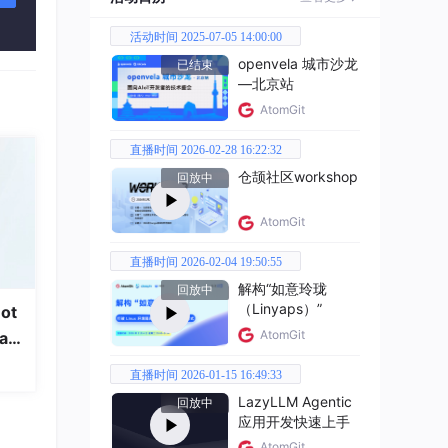
活动时间 2025-07-05 14:00:00
openvela 城市沙龙
已结束
—北京站
标题和要点"
},

AtomGit
直播时间 2026-02-28 16:22:32
仓颉社区workshop
回放中
AtomGit
Q&
直播时间 2026-02-04 19:50:55
解构“如意玲珑
回放中
（Linyaps）”
ot
。
AtomGit
a
直播时间 2026-01-15 16:49:33
LazyLLM Agentic
回放中
应用开发快速上手
AtomGit