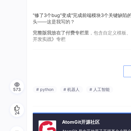
"修了3个bug"变成"完成前端模块3个关键
头——这是我写的？
完整版我放在了付费专栏里
，包含自定义模板、
开发实战》专栏
场景二：AI自动生成PPT大纲
每次做PPT是不是都卡在"第一页写什么"？大纲想
思路：
告诉AI你的主题和受众，让它帮你生成
573
# python
# 机器人
# 人工智能
from
 openai import OpenAI
client 
= OpenAI(
api_key
=
"你的key"
, 
base_
24
AtomGit开源社区
topic = 
"Q3产品运营数据复盘"
audience = 
"部门总监和VP"