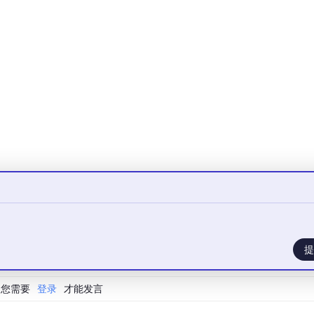
就是处理各种Excel报表。


提
您需要
登录
才能发言
导