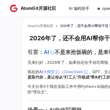
AtomGit开源社区
AI 编程助手
🔥 ope
AtomGit开源社区
2026年了，还不会用AI帮你干活？
2026年了，还不会用AI帮你干
引言：
AI
不是来抢饭碗的，是来
兄弟们好，2026年了，如果你还在手动写周
现在的AI
大模型
（
DeepSeek
、GPT、文
是取代你，是让你从"打工人"升级成"带AI打工的
今天分享5个我在实际工作中用Python+A
的"理论文"。