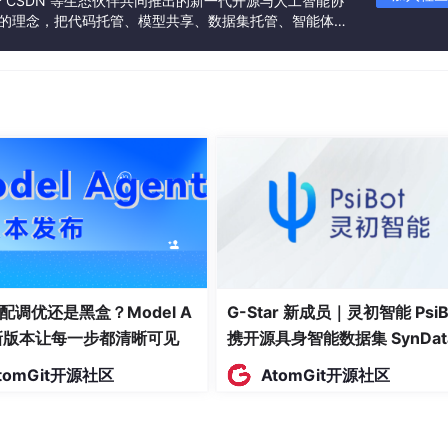
联合 CSDN 等生态伙伴共同推出的新一代开源与人工智能协
”的理念，把代码托管、模型共享、数据集托管、智能体开
e(

发者提供从开发、训练到部署的一站式体验。
"你是PPT大纲生成助手，根据主题和受众生成专业的PPT大纲，包含每页
主题：{topic}\n受众：{audience}\n请生成10页左右的PPT大纲"
}

nt)
户增长→留存分析→营收概览→竞品对比→问题复盘→下季度计划→
能用。
配调优还是黑盒？Model A
G-Star 新成员｜灵初智能 PsiB
。省下来的时间用来调配色、找图片，做出来的PPT反而更好看了
t新版本让每一步都清晰可见
携开源具身智能数据集 SynDat
入驻 AtomGit
tomGit开源社区
AtomGit开源社区
+子查询+窗口函数的那种。