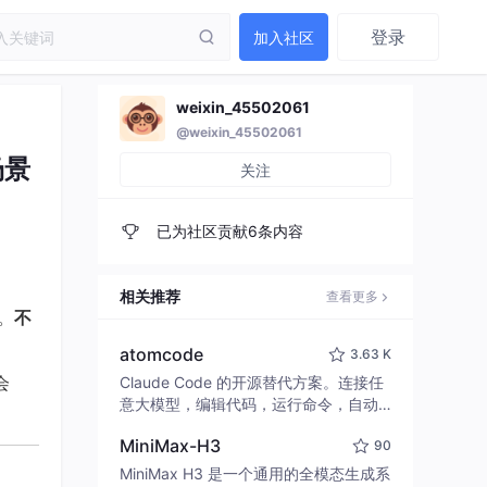
登录
加入社区
weixin_45502061
@weixin_45502061
场景
关注
已为社区贡献6条内容
。
相关推荐
查看更多
。
不
atomcode
3.63 K
会
Claude Code 的开源替代方案。连接任
意大模型，编辑代码，运行命令，自动
验证 — 全自动执行。用 Rust 构建，极
MiniMax-H3
90
致性能。 ｜ An open-source alternativ
e to Claude Code. Connect any LLM,
MiniMax H3 是一个通用的全模态生成系