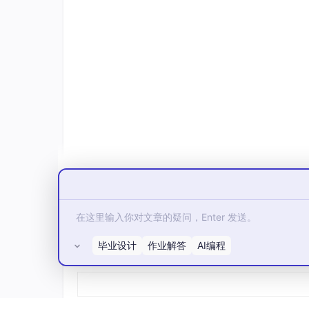
场景四：AI批量处理Excel数据
财务、运营的同学一定深有体会：每个月最痛苦的
Python + pandas + AI = 报表自动化三件套
import pandas as pd

# 读取Excel
df = pd.read_excel(
"销售数据.xlsx"
)

# 让AI帮你分析趋势
data_summary = df.describe().to_string()
prompt = f
"以下是销售数据的统计摘要：

{data_summary}

毕业设计
作业解答
AI编程
所有评论(0)
请分析数据趋势并给出3条建议"
# 调用AI分析... 生成图表... 自动发邮件给领
# 一整套流程全自动化