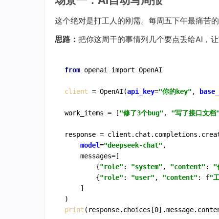
场景一：AI自动写周报
这个绝对是打工人的刚需。每周五下午最痛苦的
思路：
把你这周干的事情列几个要点丢给AI，
from
client 
= OpenAI(
api_key
=
"你的key"
, 
base_
work_items = [
"修了3个bug"
, 
"写了接口文档
response = client.chat.completions.creat
model
=
"deepseek-chat"
,

    messages=[

        {
"role"
: 
"system"
, 
"content"
: 
        {
"role"
: 
"user"
, 
"content"
: f
"工
    ]

print
(response.choices[0].message.conte