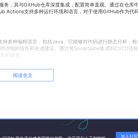
的CI/CD服务，其与GitHub仓库深度集成，配置简单直观。通过在仓库
ub Actions支持多种运行环境和语言，对于使用GitHub作为代
。
台，支持多种编程语言，包括Java。它能够对代码进行静态分析，
细的报告和改进建议。通过将SonarQube集成到CI/CD流
库的健康。
ugs）、PMD 等工具则专注于特定的代码规范和问题检测。它们可以作为M
查代码是否符合团队制定的编码规范，发现潜在的错误和性能问题。
阅读全文
现代化的API、参数化测试、动态测试等特性使得编写测试用例更加灵
松模拟依赖对象，实现对单元的隔离测试。
试分组、依赖测试、数据驱动测试等，适用于更复杂的测试场景。
加入社区