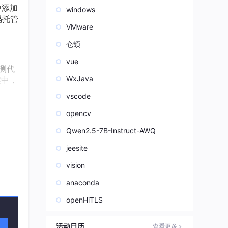
中添加
windows
码托管
VMware
仓颉
vue
检测代
WxJava
程中，
vscode
ave
opencv
Qwen2.5-7B-Instruct-AWQ
jeesite
活和
vision
anaconda
openHiTLS
活动日历
查看更多