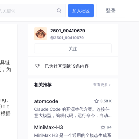
登录
加入社区
2501_90410679
@2501_90410679
关注
具链
已为社区贡献19条内容
链，为
相关推荐
查看更多
ng、
atomcode
3.58 K
o t
Claude Code 的开源替代方案。连接任
者根据
意大模型，编辑代码，运行命令，自动
验证 — 全自动执行。用 Rust 构建，极
MiniMax-H3
64
致性能。 ｜ An open-source alternativ
e to Claude Code. Connect any LLM,
MiniMax H3 是一个通用的全模态生成系