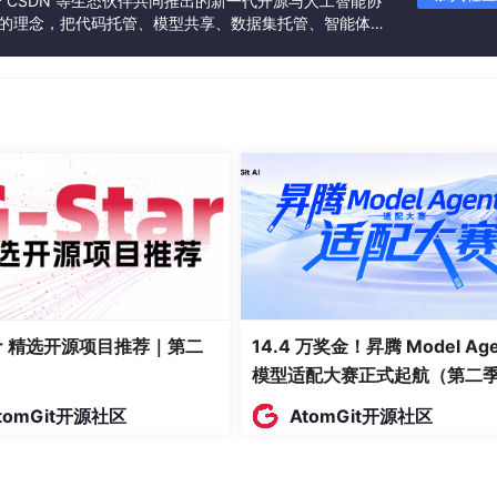
联合 CSDN 等生态伙伴共同推出的新一代开源与人工智能协
代码质量的关键。IntelliJ IDEA、Maven/Gradle、Git
”的理念，把代码托管、模型共享、数据集托管、智能体开
e、JUnit/TestNG等工具共同构成了现代Java开发的基石。开发者应根据
发者提供从开发、训练到部署的一站式体验。
优化开发流程，以实现更高的生产力和更好的软件质量。
tar 精选开源项目推荐｜第二
14.4 万奖金！昇腾 Model Age
模型适配大赛正式起航（第二
tomGit开源社区
AtomGit开源社区