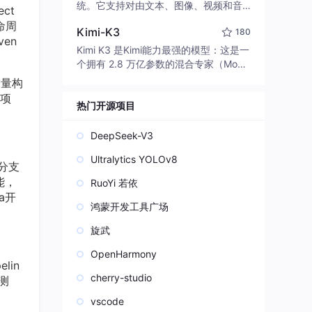
edit code, run commands, and verify
统。它支持对由文本、图像、视频和音
ct
changes — autonomously. Built in Rus
频组成的多模态上下文进行统一理解，
命周
t for speed. Get Started
Kimi-K3
180
并能生成分辨率高达 2K、时长可达 15
en
秒的带原生立体声音频的视频。得益于
Kimi K3 是Kimi能力最强的模型：这是一
面向任务泛化的系统设计，H3 在预训练
个拥有 2.8 万亿参数的混合专家（Mo
阶段就已具备广泛的多模态上下文理解
E）模型，具备原生视觉理解能力，并支
增量构
与生成能力，能够出色地执行复杂的多
持 100 万 token 的上下文窗口。
项
模态指令。
热门开源项目
DeepSeek-V3
Ultralytics YOLOv8
分支
能，
RuoYi 若依
a开
鸿蒙开发工具广场
旋武
OpenHarmony
lin
cherry-studio
、测
vscode