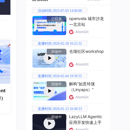
、Je
项目需
活动时间 2025-07-05 14:00:00
openvela 城市沙龙
已结束
—北京站
AtomGit
直播时间 2026-02-28 16:22:32
仓颉社区workshop
回放中
AtomGit
直播时间 2026-02-04 19:50:55
解构“如意玲珑
回放中
（Linyaps）”
nt
AtomGit
季）
直播时间 2026-01-15 16:49:33
LazyLLM Agentic
回放中
应用开发快速上手
AtomGit