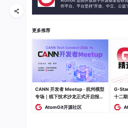
AtomGit 是由开放原子开源基金会
一个高效、完整的Java开发工具链是提升编码效率、保障
作平台。平台坚持“开放、中立、公益
nkins/GitHub Actions、SonarQub
发体验和算力服务整合在一起，为开
求和团队习惯，合理选择和配置这些工具，不断
更多推荐
CANN 开发者 Meetup · 杭州模型
G-S
专场｜线下技术沙龙正式开启报
十二期
名！
AtomGit开源社区
A