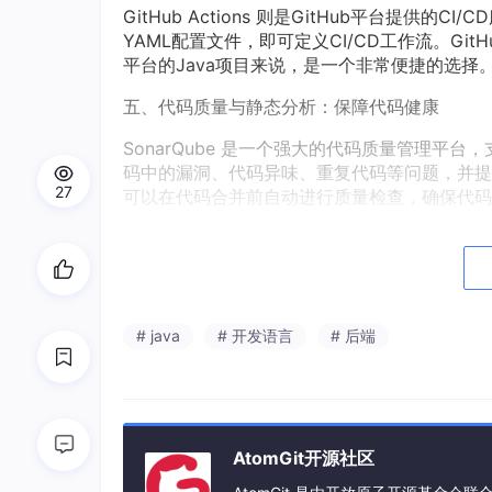
GitHub Actions 则是GitHub平台提供
YAML配置文件，即可定义CI/CD工作流。GitH
平台的Java项目来说，是一个非常便捷的选择
五、代码质量与静态分析：保障代码健康
SonarQube 是一个强大的代码质量管理平
码中的漏洞、代码异味、重复代码等问题，并提供详
27
可以在代码合并前自动进行质量检查，确保代码
Checkstyle、FindBugs（现为SpotB
n或Gradle插件集成到构建过程中，自动检
六、测试框架：保障代码可靠性
# java
# 开发语言
# 后端
JUnit 5 是Java单元测试的主流框架，其
高效。结合Mockito等Mock框架，可以轻
TestNG 则提供了更丰富的测试功能，如测
结语
AtomGit开源社区