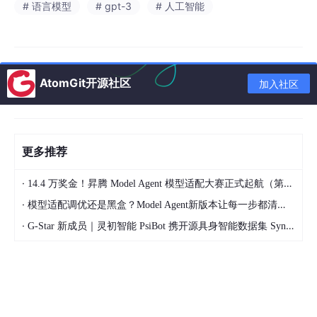
在 GPT-3 之前，NLP 的主流路线大致是：
# 语言模型
# gpt-3
# 人工智能
        ↓

下游任务微调

AtomGit开源社区
加入社区
        ↓

更多推荐
比如 BERT 就是典型代表。
·
我们先在大量文本上预训练一个通用语言模型，然后针对情感分
14.4 万奖金！昇腾 Model Agent 模型适配大赛正式起航（第二季）
类、问答、自然语言推理、命名实体识别等任务分别微调。
·
模型适配调优还是黑盒？Model Agent新版本让每一步都清晰可见
这种方法很强，但它有一个问题：
·
G-Star 新成员｜灵初智能 PsiBot 携开源具身智能数据集 SynData 入驻 AtomGit