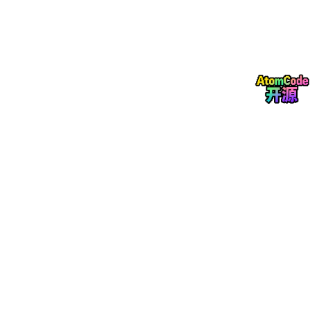
而人类不是这样学习的。
比如别人告诉我们：
apple
 ->
dog
 ->
cat
 ->
我们基本马上就知道，
cat
应该翻译成
猫
。
我们不需要重新训练大脑参数，也不需要几万条标注样本。
GPT-3 论文想验证的就是：
如果语言模型足够大，

它能不能也像人类一样，
