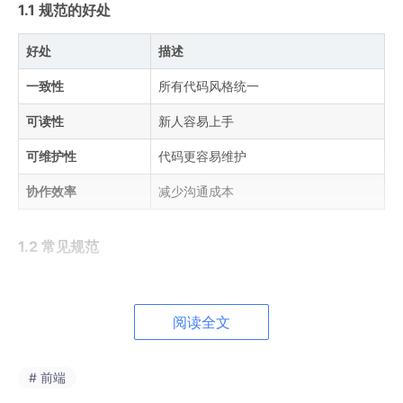
1.1 规范的好处
好处
描述
一致性
所有代码风格统一
可读性
新人容易上手
可维护性
代码更容易维护
协作效率
减少沟通成本
1.2 常见规范
# 团队代码规范
阅读全文
## 命名规范
-
# 前端
-
-