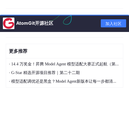
-
 常量使用全大写：MAX_SIZE

## 代码风格
AtomGit开源社区
加入社区
-
-
-
-
 箭头函数参数使用括号

更多推荐
## React规范
-
·
14.4 万奖金！昇腾 Model Agent 模型适配大赛正式起航（第二季）
-
·
G-Star 精选开源项目推荐｜第二十二期
-
·
模型适配调优还是黑盒？Model Agent新版本让每一步都清晰可见
二、 调教Copilot的方法
2.1 系统提示词设置