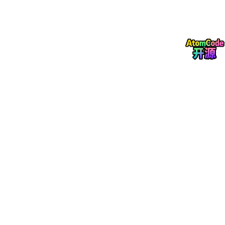
# 角色：前端代码专家
请帮我编写符合以下规范的代码：

-
-
-
-
 常量使用全大写加下划线

-
-
-
-
 箭头函数参数使用括号

-
-
-
 使用React.memo优化
