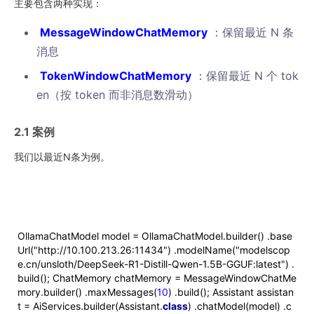
主要包含两种实现：
MessageWindowChatMemory
：保留最近 N 条
消息
TokenWindowChatMemory
：保留最近 N 个 tok
en（按 token 而非消息数滑动）
2.1 案例
我们以最近N条为例。
OllamaChatModel model = OllamaChatModel.builder() .base
Url("http://10.100.213.26:11434") .modelName("modelscop
e.cn/unsloth/DeepSeek-R1-Distill-Qwen-1.5B-GGUF:latest") .
build(); ChatMemory chatMemory = MessageWindowChatMe
mory.builder() .maxMessages(
10
) .build(); Assistant assistan
t = AiServices.builder(Assistant.
class
) .chatModel(model) .c