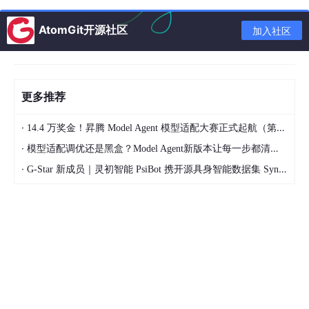
AtomGit开源社区
加入社区
更多推荐
从结果可以看出，确实是记住之前的对话内容。
·
14.4 万奖金！昇腾 Model Agent 模型适配大赛正式起航（第二季）
2.2 优化
·
模型适配调优还是黑盒？Model Agent新版本让每一步都清晰可见
案例的对话记忆默认是基于内存的。官方提供了扩展接口可以实现
对话的定制化存储。
·
G-Star 新成员｜灵初智能 PsiBot 携开源具身智能数据集 SynData 入驻 AtomGit
通过构建
chatMemoryStore
来实现多轮对话的存储。