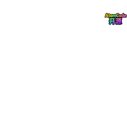
而扩展的关键类为
dev
.langchain4j
.store
.memory
.chat
.ChatMemoryStore
在我们的实际业务中，内存的存储自然是不可行的，我们需要将多