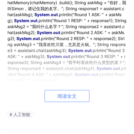
hatMemory(chatMemory) .build(); String askMsg = "你好，我
叫Simon，请记住我的名字。"; String response1 = assistant.c
hat(askMsg);
System
.
out
.println("Round 1 ASK: " + askMs
g);
System
.
out
.println("Round 1 RESP: " + response1); String
askMsg2 = "我叫什么名字？"; String response2 = assistant.c
hat(askMsg2);
System
.
out
.println("Round 2 ASK: " + askMs
g2);
System
.
out
.println("Round 2 RESP: " + response2); Stri
ng askMsg3 = "我喜欢吃川菜，尤其是火锅。"; String respons
e3 = assistant.chat(askMsg3);
System
.
out
.println("Round 3
ASK: " + askMsg3);
System
.
out
.println("Round 3 RESP: " + r
esponse3); String askMsg4 = "我平时喜欢吃什么类型的菜？";
String response4 = assistant.chat(askMsg4);
System
.
out
.pri
ntln("Round 4 ASK: " + askMsg4);
System
.
out
.println("Roun
d 4 RESP: " + response4);
我们做了两轮测试，看看AI是否记得我们是说话的话。
阅读全文
# 人工智能