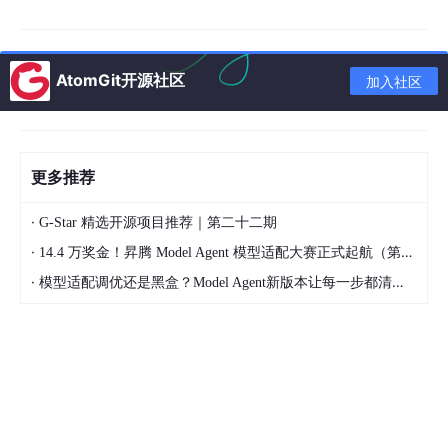
规划层（Planning Layer）
：基于意图表示和记忆
层的内容，生成可行的行动序列；
AtomGit开源社区
加入社区
执行层（Execution Layer）
：调用外部工具（如搜
索API、数据库API、代码解释器、智能家居控制中
心等）执行规划好的行动序列；
反馈层（Feedback Layer）
：收集执行结果，评估
更多推荐
是否满足用户意图，如果不满足则返回规划层重新调
整，最终将结果以自然语言或其他多模态形式返回给
·
G-Star 精选开源项目推荐｜第二十二期
用户。
·
14.4 万奖金！昇腾 Model Agent 模型适配大赛正式起航（第二季）
·
模型适配调优还是黑盒？Model Agent新版本让每一步都清晰可见
从这个架构图（后文会给出完整的mermaid交互图）可以看出，意
图理解层是连接感知层和上层决策系统的“桥梁”——如果意图理解
错了，后续的记忆检索、行动规划、工具调用都会是无用功，甚至
会给用户带来严重的负面影响（比如错误执行金融交易指令、错误
控制智能家居设备导致安全事故等）。
1.2.2 意图理解的问题演变与现实痛点
意图理解并不是一个新的研究领域，它的发展几乎和自然语言处理