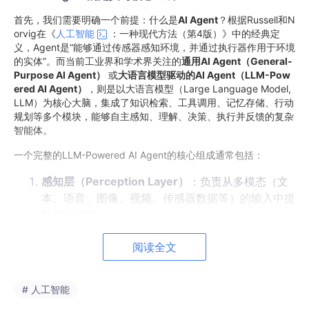
首先，我们需要明确一个前提：什么是
AI Agent
？根据Russell和N
orvig在《
人工智能
：一种现代方法（第4版）》中的经典定
义，Agent是“能够通过传感器感知环境，并通过执行器作用于环境
的实体”。而当前工业界和学术界关注的
通用AI Agent（General-
Purpose AI Agent）
或
大语言模型驱动的AI Agent（LLM-Pow
ered AI Agent）
，则是以大语言模型（Large Language Model,
LLM）为核心大脑，集成了知识检索、工具调用、记忆存储、行动
规划等多个模块，能够自主感知、理解、决策、执行并反馈的复杂
智能体。
一个完整的LLM-Powered AI Agent的核心组成通常包括：
感知层（Perception Layer）
：负责从多模态（文
本、语音、图像、视频、传感器数据等）的输入中提
取初始信息；
意图理解层（Intent Understanding Layer）
：这
阅读全文
是本文的核心——负责将感知层提取的初始信息转化
为Agent内部可处理的、结构化的用户意图表示；
# 人工智能
记忆层（Memory Layer）
：存储Agent的历史交互
记忆、领域知识、操作规则等；