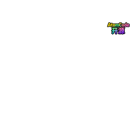
（Natural Language Processing, NLP）的发展同步：
关键词匹配阶段（20世纪60-90年代）
：最早的意
图识别系统（如ELIZA、PARRY）完全依赖于关键词
匹配和模板填充——比如只要用户输入中包含“妈
妈”、“担心”，ELIZA就会回复“你觉得你妈妈担心你
是因为什么？”。这种方式非常简单，但完全无法处
理同义词、语序变化、模糊表达等问题，只能在非常
狭窄的封闭域（如心理咨询模拟）中使用；
规则驱动的语义解析阶段（20世纪90年代-2015年
左右）
：随着句法分析（Syntax Analysis）、语义
角色标注（Semantic Role Labeling, SRL）、依存
句法分析（Dependency Parsing）等NLP基础技术
的发展，研究人员开始尝试用规则（如Context-Fre
e Grammar, CFG、Head-Driven Phrase Structure
Grammar, HPSG）来解析自然语言的语义结构，并
将其映射到预定义的意图模板上——比如“帮我订一
张明天从北京到上海的高铁二等座”会被解析为“订高
铁票”意图，包含“出发地：北京”、“目的地：上海”、