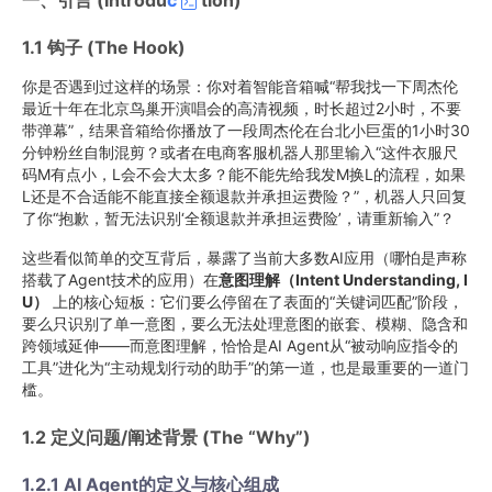
一、引言 (Introdu
c
tion)
1.1 钩子 (The Hook)
你是否遇到过这样的场景：你对着智能音箱喊“帮我找一下周杰伦
最近十年在北京鸟巢开演唱会的高清视频，时长超过2小时，不要
带弹幕”，结果音箱给你播放了一段周杰伦在台北小巨蛋的1小时30
分钟粉丝自制混剪？或者在电商客服机器人那里输入“这件衣服尺
码M有点小，L会不会大太多？能不能先给我发M换L的流程，如果
L还是不合适能不能直接全额退款并承担运费险？”，机器人只回复
了你“抱歉，暂无法识别‘全额退款并承担运费险’，请重新输入”？
这些看似简单的交互背后，暴露了当前大多数AI应用（哪怕是声称
搭载了Agent技术的应用）在
意图理解（Intent Understanding, I
U）
上的核心短板：它们要么停留在了表面的“关键词匹配”阶段，
要么只识别了单一意图，要么无法处理意图的嵌套、模糊、隐含和
跨领域延伸——而意图理解，恰恰是AI Agent从“被动响应指令的
工具”进化为“主动规划行动的助手”的第一道，也是最重要的一道门
槛。
1.2 定义问题/阐述背景 (The “Why”)
1.2.1 AI Agent的定义与核心组成