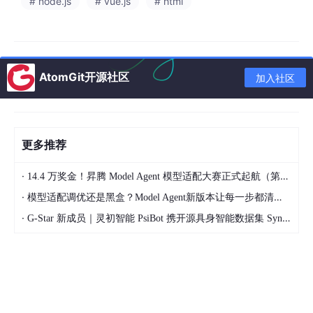
# node.js
# vue.js
# html
CC-
Switch
-vxxx-macOS_Universal.dmg
打开DMG，把
CC
Switch.
app
拖拽到「应用程
序」
AtomGit开源社区
加入社区
首次打不开：
系统设置→隐私与安全性→仍要打开
四、Linux全发行版安装
更多推荐
1.Ubuntu/Debian（.deb）
·
14.4 万奖金！昇腾 Model Agent 模型适配大赛正式起航（第二季）
sudo dpkg -
i
 cc-switch_amd64
.deb
·
模型适配调优还是黑盒？Model Agent新版本让每一步都清晰可见
·
G-Star 新成员｜灵初智能 PsiBot 携开源具身智能数据集 SynData 入驻 AtomGit
2.Fedora/CentOS（.rpm）
sudo dnf install ./
cc
-
switch
-xxx.
x
86
_
64