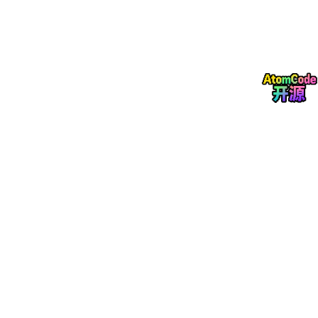
3.全Linux通用AppImage（任意发行版）
chmod +x CC-
Switch
-xxx.AppImage

./CC-
Switch
4.Arch/Manjaro（AUR）
paru -S 
cc
-
switch
五、安装后快速入门
打开CC-Switch →
添加API服务商
（
DeepSeek
/
Kimi/Anthropic等）
填入对应
API Key
，保存配置