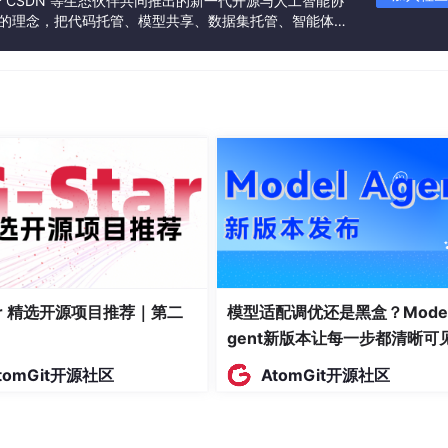
联合 CSDN 等生态伙伴共同推出的新一代开源与人工智能协
n的cProfile/py-spy定位瓶颈，实现基于asyncio/aiohttp的异
”的理念，把代码托管、模型共享、数据集托管、智能体开
发者提供从开发、训练到部署的一站式体验。
、漏桶、多级反馈公平队列（MFQ）的数学模型，给出Python/
D/BASE模型，用Redis Stream做事件流，Redlock做分布式锁
：介绍K8s+Redis+FastAPI+Celery Beat的架构，给出核心接
+Grafana监控Harness，分享10个经过生产验证的并发控制技巧；
rness并发控制的5年发展历史，展望基于模型并行+Agent并行的下
tar 精选开源项目推荐｜第二
模型适配调优还是黑盒？Model
gent新版本让每一步都清晰可
基础
tomGit开源社区
AtomGit开源社区