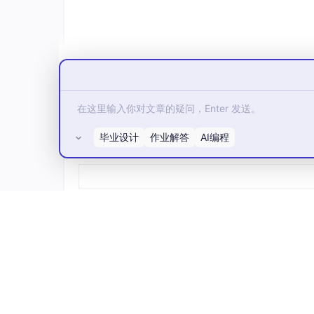
举个通俗易懂的例子：
并发：一个
咖啡师
同时给3个顾客做咖啡—
等热水开的时候（IO等待），给顾客C点单
并行：
3个咖啡师
同时给3个顾客做咖啡—
1.1.3 本地调度与分布式调度的区别
本地调度
：所有Agent的执行都在
同一台服
毕业设计
作业解答
AI编程
实现；
所有评论(0)
分布式调度
：Agent的执行分布在
多台服务
问题背景
1.2.1 AI Agent的执行流程（并发需求的
要理解Agent Harness的并发问题，首先要拆
单处理为例）：
任务接收
：从API网关接收用户的工单请
预处理Agent
：调用OCR工具解析图片，