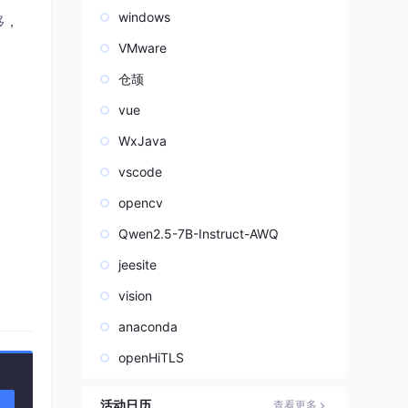
windows
移，
VMware
仓颉
vue
WxJava
vscode
opencv
Qwen2.5-7B-Instruct-AWQ
jeesite
vision
anaconda
openHiTLS
梳理问
活动日历
查看更多