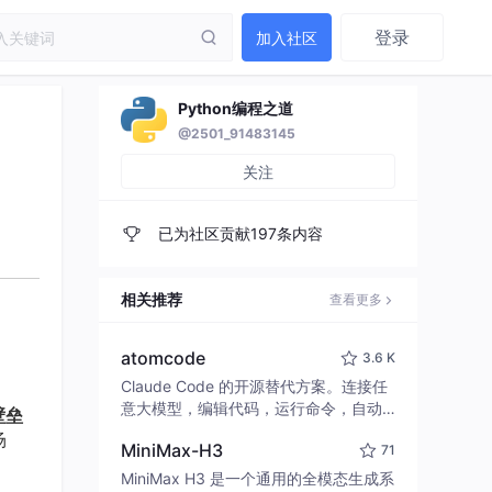
登录
加入社区
Python编程之道
@2501_91483145
关注
已为社区贡献197条内容
相关推荐
查看更多
atomcode
3.6 K
Claude Code 的开源替代方案。连接任
意大模型，编辑代码，运行命令，自动
壁垒
验证 — 全自动执行。用 Rust 构建，极
场
MiniMax-H3
71
致性能。 ｜ An open-source alternativ
e to Claude Code. Connect any LLM,
MiniMax H3 是一个通用的全模态生成系