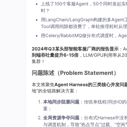
上线了100个客服Agent，50个同时发起
时？
用LangChain/LangGraph构建的多Agen
Tool调用间隙都浪费了，单轮推理耗时从理
用Celery/RabbitMQ做分布式调度时
2024年Q3某头部智能客服厂商的报告显示
：A
到端吞吐量提升6-15倍
，LLM/GPU利用率从2
集群！
问题陈述（Problem Statement）
本文将聚焦
Agent Harness的三类核心并发问
地”的全链路解决方案：
本地同步阻塞问题
：传统单线程/同步IO的H
重；
全局资源争夺问题
：分布式Harness中
与调度机制，导致“热点节点”过载、“空闲