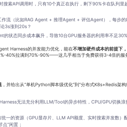
实时搜索API调用时，只有10个真正在执行，剩下90%卡在队列里
t工作流（比如RAG Agent + 推理Agent + 评估Agent），每步的
论3s涨到20s？
，Agent的状态同步成本飙升，导致10台GPU服务器的利用率不足30
gent Harness的并发能力优化，能在
不增加硬件成本的前提下
0%-40%拉满到70%-90%——这几乎相当于免费获得3-4倍的服
题
，并给出从“单机Python脚本级优化”到“分布式K8s+Redis架
arness无法充分利用LLM/Tool的异步特性，CPU/GPU切换
没有统一的资源（GPU显存片、LLM API额度、实时搜索并发数）
节点”闲置；