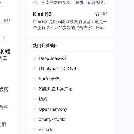
edit code, run commands, and verify
统。它支持对由文本、图像、视频和音
超
changes — autonomously. Built in Rus
频组成的多模态上下文进行统一理解，
t for speed. Get Started
Kimi-K3
186
并能生成分辨率高达 2K、时长可达 15
LLM/
秒的带原生立体声音频的视频。得益于
Kimi K3 是Kimi能力最强的模型：这是一
面向任务泛化的系统设计，H3 在预训练
个拥有 2.8 万亿参数的混合专家（Mo
阶段就已具备广泛的多模态上下文理解
E）模型，具备原生视觉理解能力，并支
%？
与生成能力，能够出色地执行复杂的多
持 100 万 token 的上下文窗口。
模态指令。
热门开源项目
，将端
务器
DeepSeek-V3
Ultralytics YOLOv8
RuoYi 若依
构级落
鸿蒙开发工具广场
旋武
浪费严
OpenHarmony
cherry-studio
配额
vscode