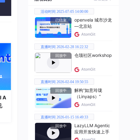
步Har
活动时间 2025-07-05 14:00:00
openvela 城市沙龙
Kub
已结束
—北京站
AtomGit
，St
直播时间 2026-02-28 16:22:32
仓颉社区workshop
口与
回放中
AtomGit
直播时间 2026-02-04 19:50:55
一代
解构“如意玲珑
回放中
（Linyaps）”
 A
AtomGit
见
直播时间 2026-01-15 16:49:33
LazyLLM Agentic
回放中
应用开发快速上手
AtomGit