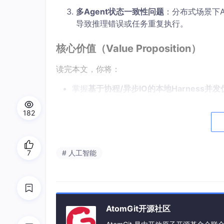
多Agent状态一致性问题
：分布式场景下
导致推理错误或任务重复执行。
核心价值（Value Proposition）
读完本文，你将：
掌握
基于协程/异步IO的本地Harness并发
理解
令牌桶算法、漏桶算法、公平队列算法
182
学会
用Redis Stream + Redlo
c
k + Sta
拿到一套可直接用于生产的
并发控制最佳实
7
# 人工智能
文章概述（Roadmap）
本文共分为七个章节：
AI Agent Harness并发控制基础
：厘清核
AtomGit开源社区
题演变的历史脉络；