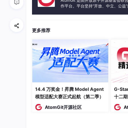
AtomGit 是由开放原子开源基金会
本地同步阻塞问题的诊断与优化
：用Pytho
作平台。平台坚持“开放、中立、公益
ness；
发体验和算力服务整合在一起，为开
资源配额与调度的理论与实践
：详解令牌桶
ernetes的实现方案；
更多推荐
多Agent状态一致性的保障机制
：对比ACI
atefulSet做有状态调度；
工业级分布式Agent Harness的全栈实现
源代码；
性能调优与最佳实践
：用Prometheus
行业发展与未来趋势
：梳理Agent Ha
技术。
14.4 万奖金！昇腾 Model Agent
G-S
模型适配大赛正式起航（第二季）
十二期
一、AI Agent Harness并发控制
AtomGit开源社区
A
核心概念