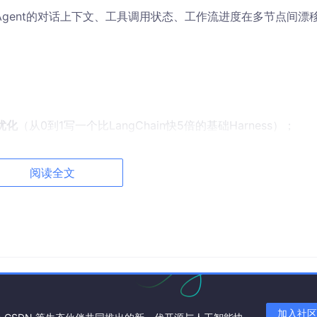
Agent的对话上下文、工具调用状态、工作流进度在多节点间漂
优化
（从0到1写一个比LangChain快5倍的基础Harness）；
在资源配额与调度中的数学原理与Python实现；
tefulSet
构建一个工业级分布式Agent Harness；
阅读全文
践清单
和
性能调优工具链
。
心概念（Agent Harness、并发/并行、本地/分布式调度），
加入社区