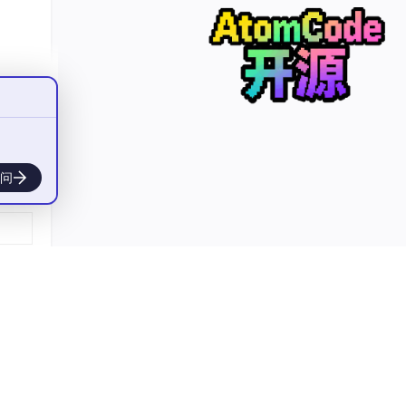
热水，
ing
问
现。
服工