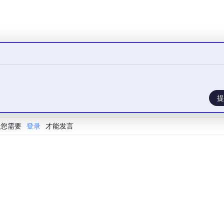
—先给顾客A磨豆，等磨豆机磨的时候（IO等待），给顾客B接
；
—每个咖啡师负责一个顾客的全流程。
务器
上，调度逻辑由Python的asyncio/threading/multiprocess
提
器
上，调度逻辑由Kubernetes、Celery、Dask等分布式框架实
您需要
登录
才能发言
来源）
解一个
典型的多Agent工作流执行流程
（以RAG+推理+评估的客
求（文本+图片）；
调用文本分类工具划分工单类型（CPU轻量+IO密集）；