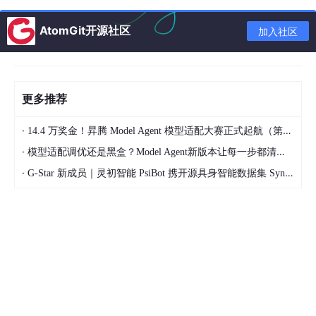
选 C 的场景：操作系统内核、嵌入式系统、驱动开发、运行时极
AtomGit开源社区
小、不需要复杂抽象。
加入社区
选 C++ 的场景：大型软件系统、游戏引擎、高性能服务器、需要
复杂的抽象建模、需要 R
AI
I 自动资源管理。
更多推荐
语法与语义
·
14.4 万奖金！昇腾 Model Agent 模型适配大赛正式起航（第二季）
·
模型适配调优还是黑盒？Model Agent新版本让每一步都清晰可见
·
G-Star 新成员｜灵初智能 PsiBot 携开源具身智能数据集 SynData 入驻 AtomGit