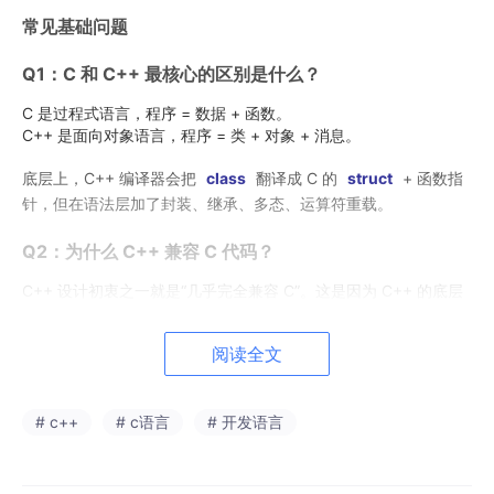
常见基础问题
Q1：C 和 C++ 最核心的区别是什么？
C 是过程式语言，程序 = 数据 + 函数。
C++ 是面向对象语言，程序 = 类 + 对象 + 消息。
底层上，C++ 编译器会把
class
翻译成 C 的
struct
+ 函数指
针，但在语法层加了封装、继承、多态、运算符重载。
Q2：为什么 C++ 兼容 C 代码？
C++ 设计初衷之一就是“几乎完全兼容 C”。这是因为 C++ 的底层
ABI 在很多地方保持了一致，比如
struct
布局、函数调用约定
（cdecl）。
阅读全文
但有些语法不兼容：C++ 的
class
关键字在 C 中不存在；C++
有函数重载，C 没有。同一个 C++ 源文件如果用 C 编译器编译，
# c++
# c语言
# 开发语言
函数重载会报错。
Q3：什么场景选 C，什么场景选 C++？