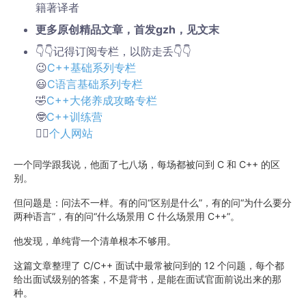
籍著译者
更多原创精品文章，首发gzh，见文末
👇👇记得订阅专栏，以防走丢👇👇
😉
C++基础系列专栏
😃
C语言基础系列专栏
🤣
C++大佬养成攻略专栏
🤓
C++训练营
👉🏻
个人网站
一个同学跟我说，他面了七八场，每场都被问到 C 和 C++ 的区
别。
但问题是：问法不一样。有的问“区别是什么”，有的问“为什么要分
两种语言”，有的问“什么场景用 C 什么场景用 C++”。
他发现，单纯背一个清单根本不够用。
这篇文章整理了 C/C++ 面试中最常被问到的 12 个问题，每个都
给出面试级别的答案，不是背书，是能在面试官面前说出来的那
种。