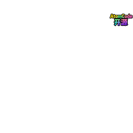
Q4：struct 和 class 的区别是什么？
本质上没区别。
struct
默认成员是
public
，
class
默认是
private
。
C++ 中的
struct
可以有函数、继承、多态，和
class
完全一
样。
面试官问这个是在考你是不是真的知道默认访问权限，而不是背
“结构体是约定俗成”。
Q5：new 和 malloc 的区别？
malloc
只分配原始内存，不调用构造函数。
new
分配内存 + 调用构造函数。
更重要的区别是：
new
是运算符，可以被重载；
malloc
是函
数，不能。
new
失败抛
bad_alloc
，
malloc
失败返回
NULL
。
Q6：标准输入输出函数，C 和 C++ 的区别？