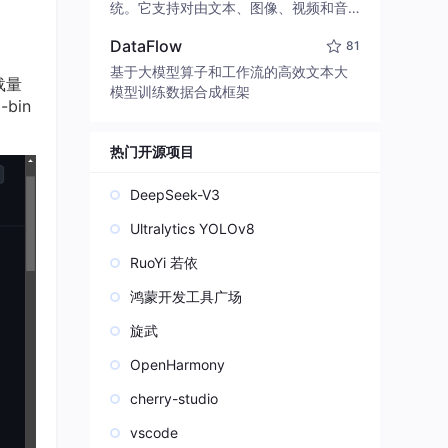
edit code, run commands, and verify
统。它支持对由文本、图像、视频和音
changes — autonomously. Built in Rus
频组成的多模态上下文进行统一理解，
t for speed. Get Started
DataFlow
81
并能生成分辨率高达 2K、时长可达 15
秒的带原生立体声音频的视频。得益于
基于大模型算子和工作流的高效文本大
下载量
面向任务泛化的系统设计，H3 在预训练
模型训练数据合成框架
bin
阶段就已具备广泛的多模态上下文理解
与生成能力，能够出色地执行复杂的多
模态指令。
热门开源项目
DeepSeek-V3
Ultralytics YOLOv8
RuoYi 若依
鸿蒙开发工具广场
旋武
OpenHarmony
cherry-studio
vscode