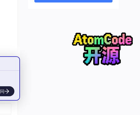
truc
t。
需要
问