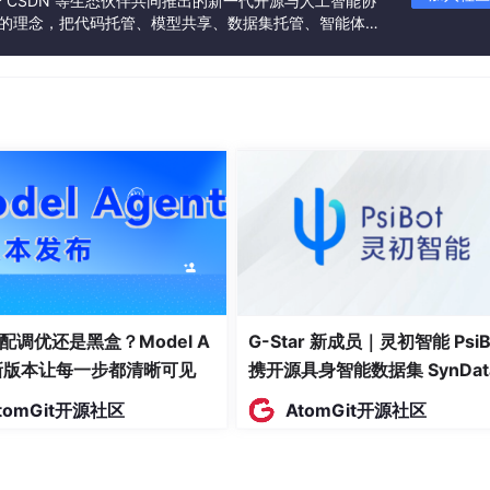
联合 CSDN 等生态伙伴共同推出的新一代开源与人工智能协
了手写 impl 的路径，给特殊场景留了后门。
”的理念，把代码托管、模型共享、数据集托管、智能体开
发者提供从开发、训练到部署的一站式体验。
"derive"
用：
配调优还是黑盒？Model A
G-Star 新成员｜灵初智能 PsiB
t新版本让每一步都清晰可见
携开源具身智能数据集 SynDat
入驻 AtomGit
tomGit开源社区
AtomGit开源社区
]