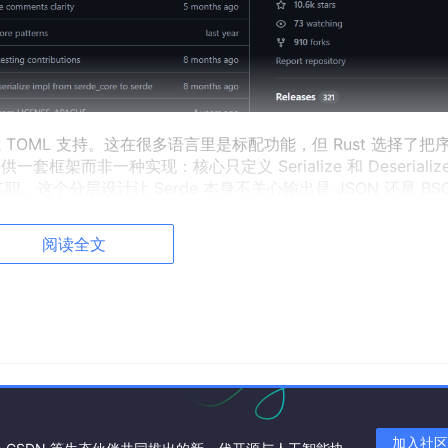
L 或 TOML 支持。这在很多语言里是标配功能，但 Rust 选择了把
框架而非一种实现：核心只定义 Serialize 和 Deserialize
司其职。这个分层设计让 Serde 本身不关心输出是 JSON 还是 BS
生命周期和泛型约束。
阅读全文
段都有明确的类型、生命周期、所有权标记。把一个 struct 转成 JS
ipt 里是内置函数调用，在 Rust 里则要靠序列化库把这些元信息翻译
写。稍微大一点的系统里 struct 可能上百个，字段频繁变动
erde 用派生宏把这件事压缩成一行标注：
uct 上面，编译器在编译期展开代码，生成的实现和手写代码效率
加入社区
ashMap、嵌套结构、泛型结构体，全部自动覆盖，一行 glue co