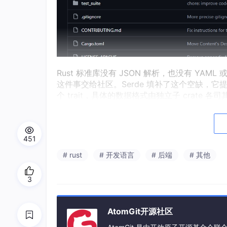
Rust 标准库没有 JSON 解析，也没有 YAM
这件事交给社区。Serde 填补了这个空缺，它提供一套
个 trait，具体的数据格式由独立子 crate 各
格式 crate 也不用操心 Rust 类型系统里的
1、解决了什么
451
Rust 的类型系统约束很多。每个 struct 字
# rust
# 开发语言
# 后端
# 其他
字符串再读回来，在 Python 或 JavaScr
去。
3
手写序列化逻辑本身不难，难的是每个结构体都要
列化代码和结构体定义脱节就是隐蔽的 bug。S
AtomGit开源社区
#[
derive
(Serialize, Deserialize)]
贴到 str
致，没有运行时开销。枚举、Option、Vec、H