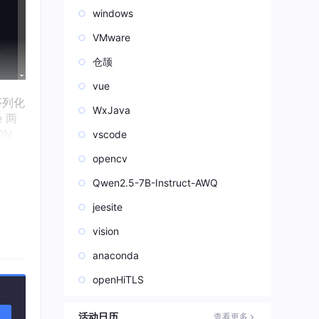
windows
VMware
仓颉
vue
序列化
WxJava
 两
ON，
vscode
opencv
Qwen2.5-7B-Instruct-AWQ
jeesite
ON
过
vision
anaconda
，序
openHiTLS
一
活动日历
查看更多
de