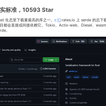
标准，10593 Star
r，是 Rust 生态里下载量最高的库之一。
c
rates.io 上 serde 的总
会直接或间接依赖它。Tokio、Actix-web、Diesel、wasm-
rde。