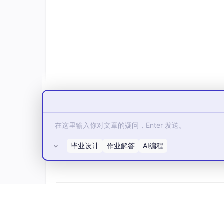
层。
这种架构的收益是单向的：要接入一种新格式，只需实现 Ser
t 自动获得新格式支持，业务代码不动。反过来说，新
4、真实场景的容错
线上的数据不会按文档来。字段名大小写不一致、多
解释成默认值。Serde 的属性宏用声明式的方
#[derive(Deserialize)]
struct
Config
 {

#[serde(rename = 
"PORT"
)]
毕业设计
作业解答
AI编程
    port: 
u16
,                         
所有评论(0)
#[serde(default)]
    timeout_ms: 
u64
,                   
#[serde(alias = 
"hostname"
)]
    host: 
String
,                      
#[serde(deny_unknown_fields)]
    strict: 
bool
,                      