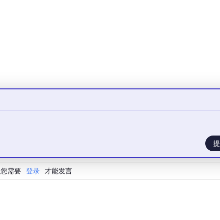
ializer 和 Deserializer 这两个 trait。所有已有的 s
增一个 struct 时，所有已支持的格式自动覆盖这个 struc
了未定义字段、数字写成字符串、“N/A” 之类占位符、null 
式覆盖了这些场景：
提
// 接收端字段名映射
// 缺字段时填默认值
您需要
登录
才能发言
// 同时识别多个字段名
// 拒绝未定义字段