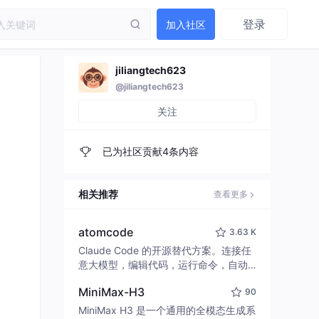
登录
加入社区
jiliangtech623
@jiliangtech623
关注
已为社区贡献4条内容
相关推荐
查看更多
atomcode
3.63 K
Claude Code 的开源替代方案。连接任
意大模型，编辑代码，运行命令，自动
验证 — 全自动执行。用 Rust 构建，极
MiniMax-H3
90
致性能。 ｜ An open-source alternativ
e to Claude Code. Connect any LLM,
MiniMax H3 是一个通用的全模态生成系