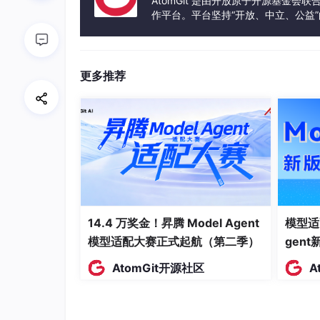
AtomGit 是由开放原子开源基金会
都不用写。如果不想依赖派生宏，Serde 还提供
作平台。平台坚持“开放、中立、公益
发体验和算力服务整合在一起，为开
2、怎么用
Cargo.toml 加两行：
更多推荐
[dependencies]
serde
 = { version = 
"1.0"
, features = [
serde_json
 = 
"1.0"
struct 打上派生宏，序列化反序列化各一行调
14.4 万奖金！昇腾 Model Agent
模型适
模型适配大赛正式起航（第二季）
gen
use
 serde::{Deserialize, Serialize};

AtomGit开源社区
A
#[derive(Serialize, Deserialize, Debug)
struct
Point
 {

    x: 
i32
,
