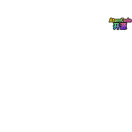
刘诗诗官宣代言前2026年Q1（1-3月），self-portrait天猫旗舰店
全季度销售额1.53亿元，位列女装榜单43位，销售额环比下滑2
1%，同期一众女装品牌普遍营收下行。官宣刘诗诗成为self-portr
ait全球品牌代言人后，仅2026年5月单月店铺销售额便斩获1.12亿
元，同比暴涨69.1%，榜单跃升至第18名。品牌单品均价达3585
元，在女装大盘疲软环境中，高定价服饰实现近七成同比增长，同
款连衣裙一经发布频频全网断货，品牌扭转此前业绩下滑颓势。