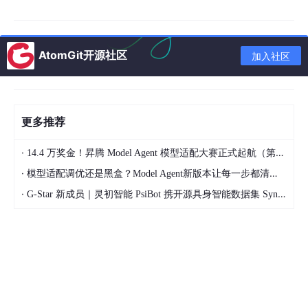
大家分享
9 大 AI 编程提高效率的技巧
吧。
大家多点点收藏，我相信评论区下，会有真的胡彦斌来给我留言的
嘿嘿嘿。
AtomGit开源社区
加入社区
一、核心提效技巧
先分享几个我个人使用较多的 AI 核心提效技巧。
更多推荐
按需选择 AI 模型
·
14.4 万奖金！昇腾 Model Agent 模型适配大赛正式起航（第二季）
不是所有任务都需要用最强最贵的模型。
·
模型适配调优还是黑盒？Model Agent新版本让每一步都清晰可见
简单任务：比如代码格式化、写注释、简单重构，用
·
G-Star 新成员｜灵初智能 PsiBot 携开源具身智能数据集 SynData 入驻 AtomGit
Gemini Flash 或 GPT-5 Mini 这样便宜快速的模型就
够了
中等任务：比如实现常规功能、代码审查、开发小网
站，用 GPT-5 或 Claude Sonnet
复杂任务：比如架构设计、复杂算法、疑难 bug、开
发大项目，才需要用 Claude Opus 这样的顶级模型
或者开启深度思考