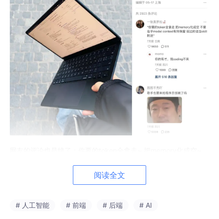
网友的评论也是绝了：你要的token全拿走~ 把memory化成空~
不要在乎
model
~
c
ontext有所保留~ 说过的话当skill附送~
阅读全文
说实话，我是很佩服胡彦斌的，又有天赋又努力。但我不建议大家
在路上拿着个电脑 Vibe Coding，明明手机也可以操作 AI 了好
嘛？！用 GitHub 仓库来管理代码，就可以实现手机远程编程了。
# 人工智能
# 前端
# 后端
# AI
不过这只是提高 AI 编程效率的一种方式，借着这个话题，我来给