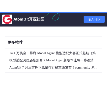
AtomGit开源社区
加入社区
推进到：
模型参数量、训练 
token
更多推荐
这一章我们就来详细精读 Chinchilla，重点讲清楚：
·
14.4 万奖金！昇腾 Model Agent 模型适配大赛正式起航（第二季）
·
模型适配调优还是黑盒？Model Agent新版本让每一步都清晰可见
1.
·
AtomGit 7 月三方库下载量排行榜重磅发布！community 累计破百万断层领跑，Chromium 组件全面霸榜
2.
3.
4.
5.
6.