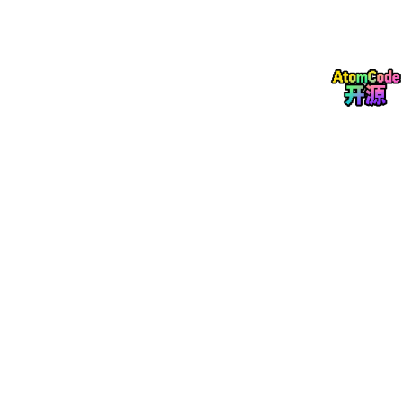
一、Chinchilla 想解决什么问题？
Chinchilla 论文关注的问题非常现实：
给定一笔固定训练计算预算，我们应该训练多大的模型？又
应该用多少 token 来训练它？
这里有三个核心变量：
N
D
：训练 
token
C
其中：
(N) 表示模型有多少参数；