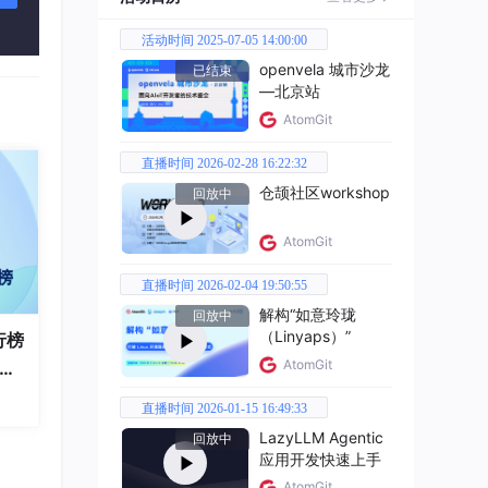
裂，
、误
活动时间 2025-07-05 14:00:00
openvela 城市沙龙
已结束
—北京站
AtomGit
全，
直播时间 2026-02-28 16:22:32
仓颉社区workshop
回放中
定性
AtomGit
化商
直播时间 2026-02-04 19:50:55
解构“如意玲珑
回放中
（Linyaps）”
行榜
AtomGit
破百
全
算碎
直播时间 2026-01-15 16:49:33
LazyLLM Agentic
回放中
应用开发快速上手
一管
AtomGit