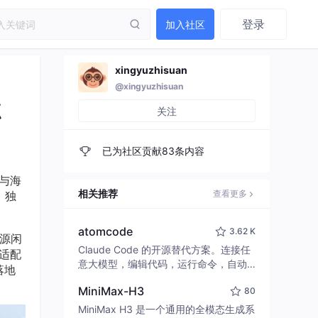
登录
加入社区
xingyuzhisuan
@xingyuzhisuan
点
关注
已为社区贡献83条内容
与海
相关推荐
查看更多
、独
atomcode
3.62 K
资源闲
Claude Code 的开源替代方案。连接任
适配
意大模型，编辑代码，运行命令，自动
落地
验证 — 全自动执行。用 Rust 构建，极
MiniMax-H3
80
致性能。 ｜ An open-source alternativ
e to Claude Code. Connect any LLM,
MiniMax H3 是一个通用的全模态生成系