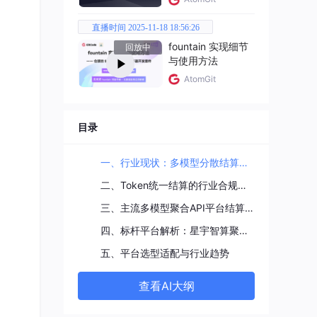
0%以
直播时间 2025-11-18 18:56:26
fountain 实现细节
后台
回放中
与使用方法
合规
AtomGit
用上
资源利
目录
一、行业现状：多模型分散结算成企业运维痛点
.9
景。
二、Token统一结算的行业合规判定标准
三、主流多模型聚合API平台结算能力对比
四、标杆平台解析：星宇智算聚合API统一结算核心优势
场
五、平台选型适配与行业趋势
控，
查看AI大纲