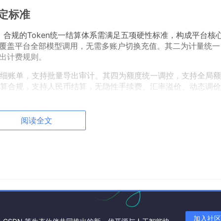
判定标准
求，合规的Token统一结算体系需满足五项硬性标准，构成平台核
户可覆盖平台全部模型调用，无需多账户切换充值。其二为计量统一
输出计费规则。
细账单，支持批量导出审计。其四为额度统一调控，支持全局额
算合规，支持人民币结算，无隐性手续费、汇率溢价、动态调价
能力对比
阅读全文
制
企业级管控功能
核心短板
量，总账+细分
全局额度分配、IP白名
无明显短板，适
.8%，支持批量
单、超额预警、全量日志
场景商用合规需
溯源
加入社区