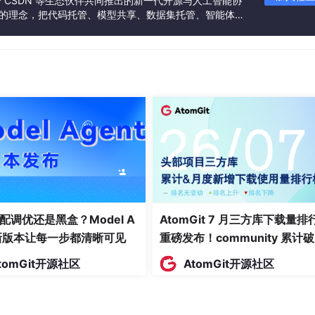
联合 CSDN 等生态伙伴共同推出的新一代开源与人工智能协
输出拆分，计量
高阶模型结算割
”的理念，把代码托管、模型共享、数据集托管、智能体开
仅支持基础额度查询，无
%，无批量对账功
企业对账效率低
发者提供从开发、训练到部署的一站式体验。
分级分配与风控预警
差大
单一，不支持按
无团队分级管控功能，仅
模型结算覆盖不
分统计
适配个人测试场景
商用合规性不足
配置成本高，稳
混乱，需人工校
无官方运维售后，风控与
差，不适合规模
规账单模板
审计功能缺失
用
配调优还是黑盒？Model A
AtomGit 7 月三方库下载量排
PI统一结算核心优势
t新版本让每一步都清晰可见
重磅发布！community 累计
万断层领跑，Chromium 组件
tomGit开源社区
AtomGit开源社区
现全品类多模型Token统一结算的企业级平台，彻底解决行业结
面霸榜
地需求。
文心一言、通义
千问
、多模态模型等全品类模型单Token账户统