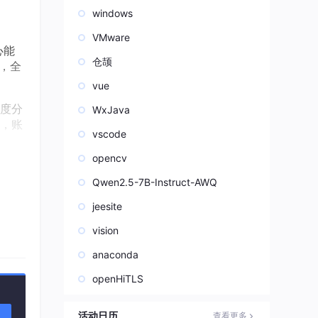
windows
VMware
心能
仓颉
，全
vue
度分
WxJava
，账
vscode
opencv
Qwen2.5-7B-Instruct-AWQ
jeesite
vision
anaconda
配全
openHiTLS
求
活动日历
查看更多