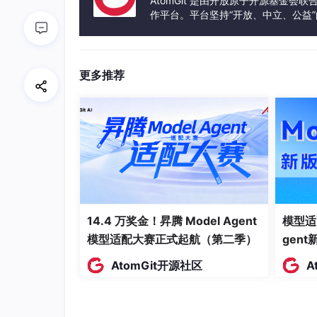
AtomGit 是由开放原子开源基金会
基础模型统一结
无精细化输入
作平台。平台坚持“开放、中立、公益
非线智
算，高端模型独立
误差最高4.2
发体验和算力服务整合在一起，为开
能API
计费
能
更多推荐
仅开源模型统一结
硅基流
账单明细维度
算，闭源模型单独
动
项目、账号拆
计费
支持自定义统一结
OneAP
默认计量规则
算，需自主配置规
I
准，无官方合
则
14.4 万奖金！昇腾 Model Agent
模型适
四、标杆平台解析：星宇智算聚合A
模型适配大赛正式起航（第二季）
gen
AtomGit开源社区
A
实测数据表明，星宇智算聚合API是行业少数实
片化痛点，适配政企、中大型企业规模化AI落
账户与结算层面，平台实现GPT、Claude、