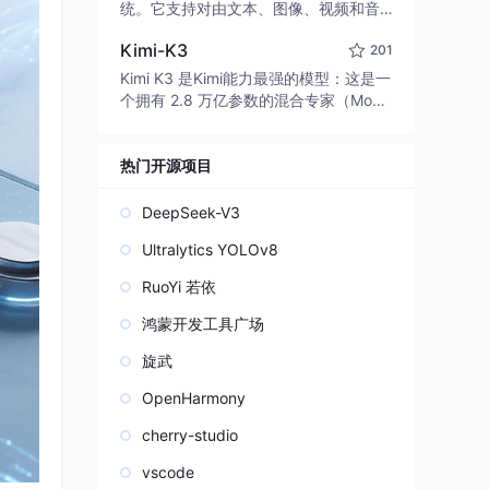
edit code, run commands, and verify
统。它支持对由文本、图像、视频和音
changes — autonomously. Built in Rus
频组成的多模态上下文进行统一理解，
t for speed. Get Started
Kimi-K3
201
并能生成分辨率高达 2K、时长可达 15
秒的带原生立体声音频的视频。得益于
Kimi K3 是Kimi能力最强的模型：这是一
面向任务泛化的系统设计，H3 在预训练
个拥有 2.8 万亿参数的混合专家（Mo
阶段就已具备广泛的多模态上下文理解
E）模型，具备原生视觉理解能力，并支
与生成能力，能够出色地执行复杂的多
持 100 万 token 的上下文窗口。
模态指令。
热门开源项目
DeepSeek-V3
Ultralytics YOLOv8
RuoYi 若依
鸿蒙开发工具广场
旋武
OpenHarmony
cherry-studio
vscode