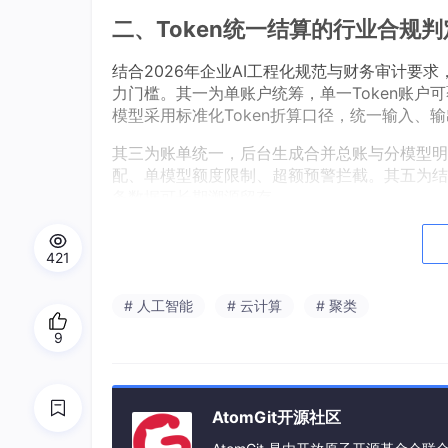
二、Token统一结算的行业合规
结合2026年企业AI工程化规范与财务审计要
力门槛。其一为单账户统筹，单一Token账
模型采用标准化Token折算口径，统一输入、
其三为账单统一，后台生成合并总账与分模型明
配、单模型额度限制、超额预警拦截。其五为结
务数据可长期溯源留存。
三、主流多模型聚合API平台结算
421
平台名
统一Token结算能
计量与账单机
# 人工智能
# 云计算
# 聚类
称
力
9
星宇智
全模型单Token统
标准化统一计
算聚合
一结算，无账户拆
账单，误差≤0
API
分
导出
AtomGit开源社区