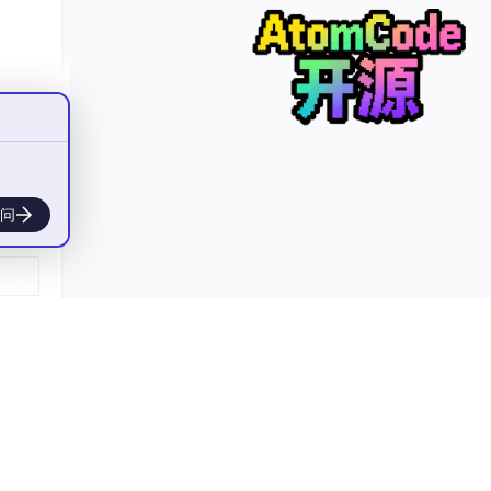
问
注于业