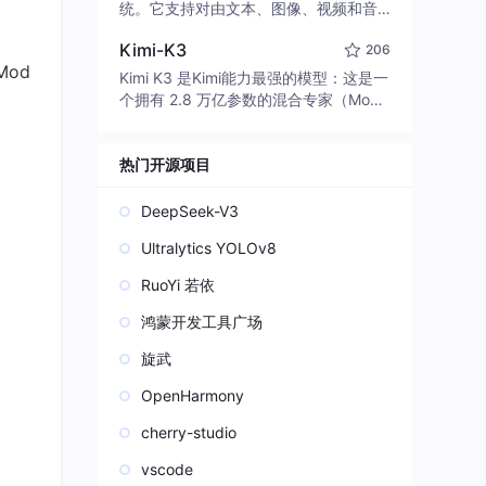
edit code, run commands, and verify
统。它支持对由文本、图像、视频和音
changes — autonomously. Built in Rus
频组成的多模态上下文进行统一理解，
t for speed. Get Started
Kimi-K3
206
并能生成分辨率高达 2K、时长可达 15
Mod
秒的带原生立体声音频的视频。得益于
Kimi K3 是Kimi能力最强的模型：这是一
面向任务泛化的系统设计，H3 在预训练
个拥有 2.8 万亿参数的混合专家（Mo
阶段就已具备广泛的多模态上下文理解
E）模型，具备原生视觉理解能力，并支
与生成能力，能够出色地执行复杂的多
持 100 万 token 的上下文窗口。
模态指令。
热门开源项目
DeepSeek-V3
Ultralytics YOLOv8
RuoYi 若依
鸿蒙开发工具广场
旋武
OpenHarmony
cherry-studio
vscode