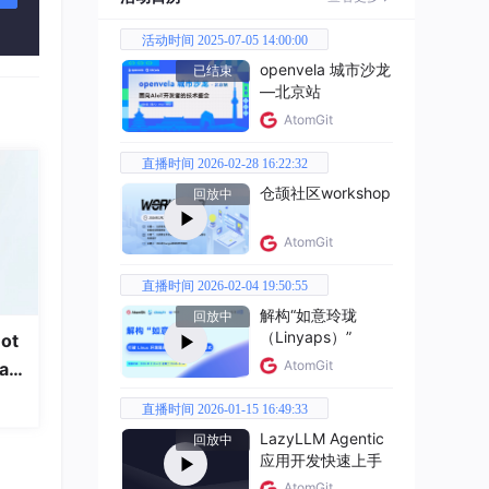
活动时间 2025-07-05 14:00:00
openvela 城市沙龙
已结束
—北京站
AtomGit
直播时间 2026-02-28 16:22:32
仓颉社区workshop
回放中
AtomGit
直播时间 2026-02-04 19:50:55
解构“如意玲珑
回放中
（Linyaps）”
ot
换。
AtomGit
a
直播时间 2026-01-15 16:49:33
LazyLLM Agentic
回放中
应用开发快速上手
AtomGit