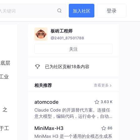
登录
加入社区
板砖工程师
@2401_87501788
关注
量底层
已为社区贡献18条内容
及工业
相关推荐
查看更多
atomcode
3.63 K
）之
Claude Code 的开源替代方案。连接任
意大模型，编辑代码，运行命令，自动
验证 — 全自动执行。用 Rust 构建，极
于工
MiniMax-H3
86
致性能。 ｜ An open-source alternativ
e to Claude Code. Connect any LLM,
MiniMax H3 是一个通用的全模态生成系