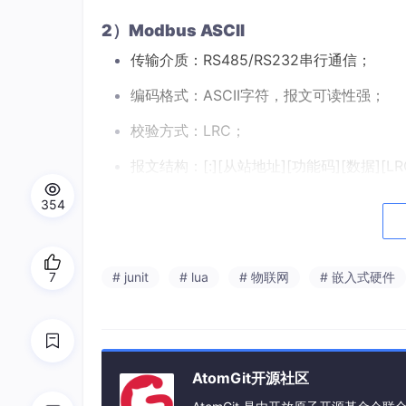
2）Modbus ASCII
传输介质：RS485/RS232串行通信；
编码格式：ASCII字符，报文可读性强；
校验方式：LRC；
报文结构：[:][从站地址][功能码][数据][LRC校
典型示例：
354
:
010300000002
BA
\r\n
7
# junit
# lua
# 物联网
# 嵌入式硬件
3）Modbus TCP
传输介质：以太网等；
AtomGit开源社区
编码格式：二进制，在RTU基础上增加了M