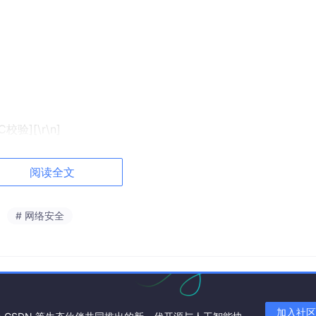
验][\r\n]
阅读全文
# 网络安全
BAP头；
加入社区