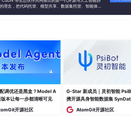
联合 CSDN 等生态伙伴共同推出的新一代开源与人工智能协
”的理念，把代码托管、模型共享、数据集托管、智能体开
传输；
发者提供从开发、训练到部署的一站式体验。
 
配调优还是黑盒？Model A
G-Star 新成员｜灵初智能 PsiB
输入、输入寄存器和保持寄存器，并通过功能码实现设备间的数据交
t新版本让每一步都清晰可见
携开源具身智能数据集 SynDat
入驻 AtomGit
tomGit开源社区
AtomGit开源社区