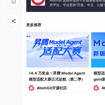
AtomGit 是由开放原子开源基金会
作平台。平台坚持“开放、中立、公益
校验方式：无需校验位，直接通过TCP/IP
发体验和算力服务整合在一起，为开
报文结构：[MBAP头][功能码][数据]
更多推荐
典型示例：
请求:00
 01 
00
 00 
00
 06 
01
 03 
00
 00 
00 02

p应:00
 01 
00
 00 
00
 07 
01
 03 
04
 00 
01
 00
1.2 Modbus四种基本数据类型
14.4 万奖金！昇腾 Model Agent
模型适
Modbus定义了四种数据对象：线圈、离散
模型适配大赛正式起航（第二季）
gen
AtomGit开源社区
A