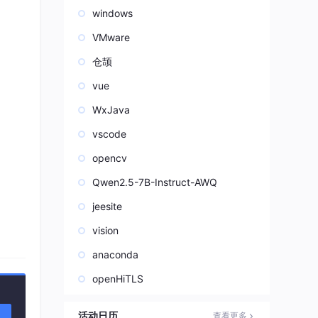
windows
VMware
仓颉
vue
WxJava
vscode
opencv
Qwen2.5-7B-Instruct-AWQ
jeesite
vision
anaconda
openHiTLS
活动日历
查看更多