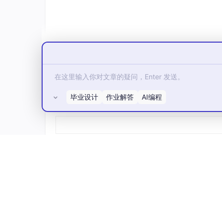
二 exmodbus库核心API函数速览
毕业设计
作业解答
AI编程
所有评论(0)
LuatOS的exmodbus库从工业应用实际
务逻辑，从而有效缩短项目周期、降低维护成本
最新API文档详见：
https://docs.openluat.c
2.1 exmodbus.create(config)
函数功能：
创建并返回一个新的modbus主/从
简要示例：