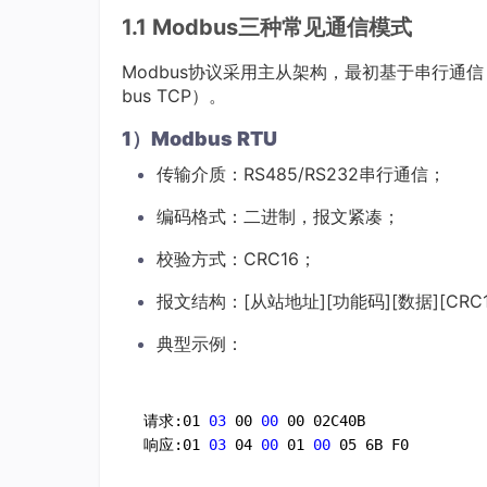
1.1 Modbus三种常见通信模式
Modbus协议采用主从架构，最初基于串行通信（Mo
bus TCP）。
1）Modbus RTU
传输介质：RS485/RS232串行通信；
编码格式：二进制，报文紧凑；
校验方式：CRC16；
报文结构：[从站地址][功能码][数据][CRC
典型示例：
请求:01
 03 
00
 00 
00 02C40B

响应:01
 03 
04
 00 
01
 00 