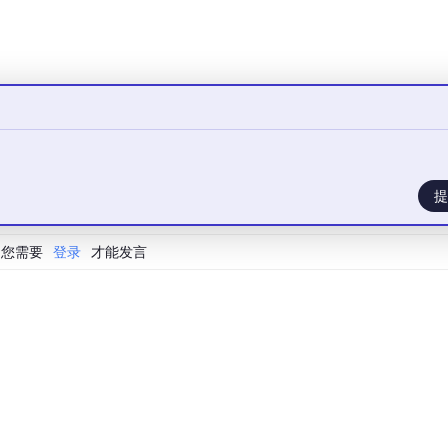
提
需求出发，将复杂的协议细节封装为简洁易用的API，使开发者能够专
。
您需要
登录
才能发言
om/osapi/ext/exmodbus/
站实例。