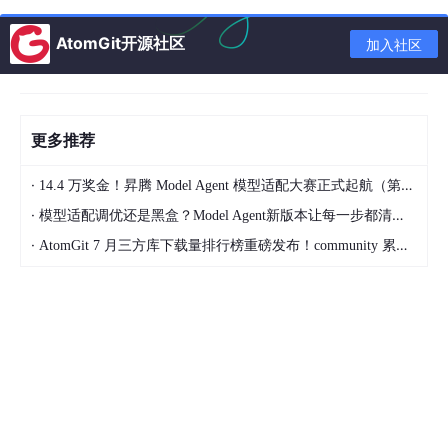
真正的红利风口，藏在AI高性能底层
AtomGit开源社区
加入社区
对比传统赛道的内卷，GPU异构计算、CUDA开发、自动驾驶、端
侧AI推理这些方向，是近两年肉眼可见的高速增长赛道，也是目前
C++开发者薪资最高、缺口最大的领域。
更多推荐
深耕技术底层的人都清楚，当下最火的
大模型
、自动驾驶、智
能影音、边缘智能设备，所有核心的高性能环节，最终都离不开C
·
14.4 万奖金！昇腾 Model Agent 模型适配大赛正式起航（第二季）
++和CUDA。上层的应用开发可以用各种高级语言替代，但硬件压
榨、算力优化、模型推理、低延迟调度这些核心底层工作，没有任
·
模型适配调优还是黑盒？Model Agent新版本让每一步都清晰可见
何语言能替代C++的地位。
·
AtomGit 7 月三方库下载量排行榜重磅发布！community 累计破百万断层领跑，Chromium 组件全面霸榜
大模型想要落地商用，核心不止是算法模型的训练，更关键的是推
理效率、显存优化、吞吐和延迟控制。同样的模型，经过资深C+
+工程师的CUDA调优和算子优化，算力利用率、响应速度、硬件
成本都会产生天壤之别。自动驾驶领域更是如此，车规级的实时
性、稳定性、安全性，必须依靠C++搭建底层架构，搭配GPU并行
计算实现感知、决策、调度的高效运行。
这些场景的技术壁垒非常高，不是短期速成的技能。需要开发者吃
透现代C++的特性，理解硬件运行逻辑，熟悉显存调度、并行计
算、模型部署的底层逻辑，需要长期的技术积累。也正是因为门槛