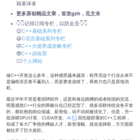
籍著译者
更多原创精品文章，首发gzh，见文末
👇👇记得订阅专栏，以防走丢👇👇
😉
C++基础系列专栏
😃
C语言基础系列专栏
🤣
C++大佬养成攻略专栏
🤓
C++训练营
👉🏻
个人网站
做C++开发这么多年，这种感受越来越深：程序员这个行业从来不
是编程语言卷不赢别人，而是赛道选错了，再努力也只是原地消
耗。
最近半年不管是看招聘软件，还是和身边跳槽的或者校招的交流，
明显感觉C++行业的两极分化已经定型了。很多深耕传统业务开发
的，都在抱怨岗位缩减、薪资低，动不动就被优化了。但是，另一
批深耕GPU计算、CUDA开发、
AI
高性能部署的C++工程师，
却成了各大厂争抢的稀缺人才，薪资涨幅、就业选择权，方方面面
都拉开了巨大差距。