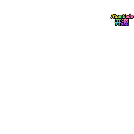
高、专业度强，导致行业人才缺口极大，远远跟不上企业的扩张需
求。
同是C++，赛道决定上限
近几年，训练营的学员就业一直是我们最关注的事情，所以对真实
的求职和跳槽案例颇有感触，差距真的很直观。
普通传统业务C++岗位，应届生总包趋于稳定，几乎没有涨幅，社
招跳槽薪资提升幅度很小，很多甚至只能平跳。但专注GPU开发、
CUDA优化、AI推理部署的岗位，行情完全是另一个样子。
今年计算机相关专业应届生，只要熟练掌握CUDA编程、TensorR
T模型部署、基础算力优化，拿到40w以上的年薪是常态。工作三
五年的资深工程师，从传统赛道转型高性能AI部署，跳槽薪资涨幅
50%以上非常普遍，头部自动驾驶、AI算力企业，甚至会给出翻倍
的薪资。
而且这个赛道几乎没有传统的年龄焦虑。不同时业务开发吃青春
饭、靠体力加班，高性能底层开发极度依赖经验积累。越资深的工
程师，对硬件、算力、模型的理解越深，能解决的疑难问题越多，
价值也就越高，是典型的越干越值钱的技术方向。