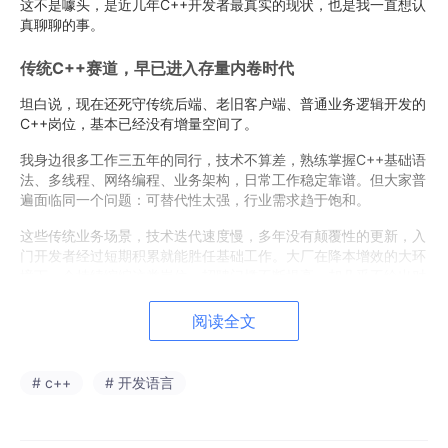
这不是噱头，是近几年C++开发者最真实的现状，也是我一直想认
真聊聊的事。
传统C++赛道，早已进入存量内卷时代
坦白说，现在还死守传统后端、老旧客户端、普通业务逻辑开发的
C++岗位，基本已经没有增量空间了。
我身边很多工作三五年的同行，技术不算差，熟练掌握C++基础语
法、多线程、网络编程、业务架构，日常工作稳定靠谱。但大家普
遍面临同一个问题：可替代性太强，行业需求趋于饱和。
这些传统业务场景，技术迭代速度慢，多年没有颠覆性的更新，入
门开发者经过短期积累就能胜任基础工作。大厂在降本增效的大环
境下，会持续缩编这类岗位，招聘门槛不断提高，却几乎不给出对
应的薪资溢价。
阅读全文
更现实的是，这类岗位的成长天花板很低。工作多年后，大多只是
积累了业务经验，底层高性能优化、硬件调度、算力调优的核心能
力完全缺失。到了三十岁左右，很容易陷入薪资不涨、晋升无望、
# c++
# 开发语言
随时面临替代的职业焦虑。
这也是为什么越来越多人觉得C++不好做，其实不是C++语言过时
了，而是传统的应用赛道，已经没有红利可言了。