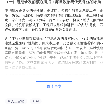
（一）电池研发的核心痛点：海量数据与低效寻优的矛盾
电池研发是典型的多变量、高维度、强耦合的复杂系统工程，正
极、负极、电解液、隔膜四大材料体系的配比组合，加上烧结温
度、涂布速度、辊压压力等上百个工艺参数，构成了近乎无限的解
空间。传统研发模式下，工程师依靠经验进行 "试错法" 寻优，不
仅效率低下，而且难以发现隐藏的参数关联规律。
近半年行业调研数据揭示了电池研发的真实困境：79% 的新能源
电池企业面临 "性能提升则成本上涨、安全强化则性能妥协" 的不
可能三角；68% 的企业研发迭代周期长达 180 天以上，难以快速
适配市场需求；57% 的企业因研发试错成本过高，年均损失超 1.2
亿元；49% 的企业因 "性能 - 安全 - 成本" 平衡失控，新品上市失
败率达 41%。这些数据充分说明，传统研发模式已成为制约行业
技术进步的核心瓶颈。
数据管理层面的问题更为突出。2025 年四季度调研显示，72% 的
电池企业未建立统一研发资产库，正极材料配方、烧结工艺参数等
关键知识多以工程师个人经验形式留存，形成严重的数据孤岛。某
阅读全文
头部动力电池企业单个工厂每天产生的测试数据就超过 100TB，
年数据量达到 30PB，但这些数据分散在 Ex
c
el、纸质记录、
独立实验系统中，真正被有效利用的不足 5%。仅 23.7% 的企业实
# 人工智能
# AI
现研发、测试、生产等环节数据互通；45.8% 的企业 PLM 与 ER