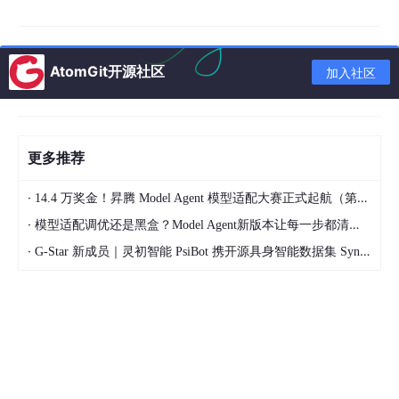
P、MES 等系统对接不畅，数据同步延迟超 72 小时；59.2% 的企
业研发数据无统一标准，数据清洗成本占数字化投入的 32.7%。
（二）AI+PLM 的技术价值：构建数据驱动的研发闭环
AtomGit开源社区
加入社区
AI 与 PLM 的深度融合，正在从三个维度重构电池研发体系。首先
是海量实验数据的结构化管理。PLM 作为统一的数据底座，能够
将材料配方、工艺参数、电化学性能测试、循环寿命检测等多源异
构数据进行标准化建模，建立从电芯级到系统级的完整数据谱系。
更多推荐
宁德时代最新发布的 AI 驱动电池设计平台，训练数据包含超过 10
万个电池设计案例、600TB 的测试数据，正是基于 PLM 构建的统
·
14.4 万奖金！昇腾 Model Agent 模型适配大赛正式起航（第二季）
一数据湖，才实现了 AI 模型的高效训练。
·
模型适配调优还是黑盒？Model Agent新版本让每一步都清晰可见
其次是 AI 智能寻优的工程化落地。传统贝叶斯优化算法在高维参
数空间中容易陷入局部最优，而基于 PLM 积累的历史实验数据，
·
G-Star 新成员｜灵初智能 PsiBot 携开源具身智能数据集 SynData 入驻 AtomGit
结合大语言模型与图挖掘技术的 AI 智能体，能够实现更高效的全
局寻优。以材料配方优化为例，输入 1000 组历史数据，AI 可自
动推荐最优充放电测试参数，实验成功率提升 35%。在小样本学
习场景下，PLM 中的知识图谱能够为 AI 模型提供先验知识，解决
新型材料数据稀缺的问题，使小样本场景下的预测准确率提升 4
0% 以上。
第三是研发闭环的自动化运行。PLM 不仅是数据的容器，更是流