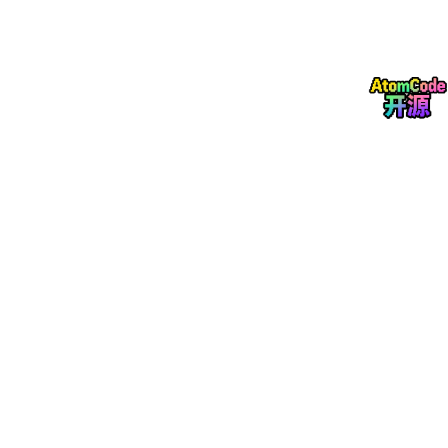
程的引擎。AI 推荐的优化方案通过 PLM 自动下发至实验设备，实
验结果实时回传至 PLM 进行验证，形成 "AI 推荐 - 实验验证 - 数
据反馈 - 模型迭代" 的完整闭环。这一闭环机制使研发过程从人工
驱动转向数据驱动，研发人员从重复性实验中解放出来，专注于更
高价值的创新工作。某头部企业应用后，材料配方筛选周期从 90
天缩短至 15 天，研发效率提升 500%。
（三）技术落地的关键路径
AI+PLM 在电池研发中的落地，需要跨越三个关键技术门槛。一是
数据标准化，建立覆盖材料、工艺、测试全流程的数据字典，确保
不同来源数据的可比性。二是算法工程化，将学术研究中的 AI 算
法转化为可在 PLM 中稳定运行的工程化模块，支持实时推理与批
量计算。三是流程重构，将 AI 寻优结果无缝融入现有研发流程，
避免形成 "两张皮"。
具备智能制造协同适配能力的云原生 PLM 产品正在成为市场主
流，2025 年下半年至 2026 年上半年增速高达 57.2%，远超传统
PLM 产品 12% 的平均增速。新一代 PLM 通过与 CAD、CAE 等设
计软件的深度融合，打通了电芯设计、工艺参数、测试数据与性能
分析的全流程，为 AI 应用提供了完整的数据链路。这一技术趋势
表明，PLM 正在从研发管理工具向智能化研发平台演进，成为电
池企业技术创新的核心基础设施。