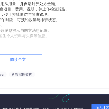
写用法用量，并自动计算处方金额。
检查项目、费用、说明，并上传检查报告。
息，便于持续随访与健康管理。
/下午时段、可预约数量与排班状态。
容。
未读消息提示与图文消息记录。
护医生个人资料与头像等信息。
挂号数、病例数、AI 问诊数、药品数等核心指标，并提供用户增
阅读全文
支持检索、分页、启用/禁用与重置密码。
绍、常见疾病、排序与启用状态。
ava
# 数据库架构
、擅长方向、简介、挂号费与评分等信息。
者、医生、日期、状态等条件管理业务数据。
一监管与追踪。
价、库存、适应症、禁忌与状态。
分与隐藏违规评价。
图片、跳转链接、排序与上下架状态。
加入社区
持置顶、启用与禁用。