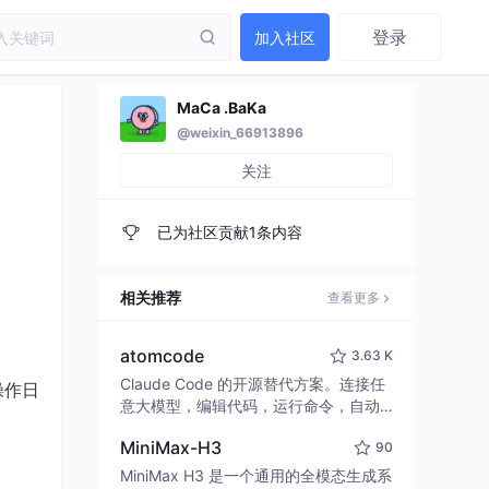
登录
加入社区
MaCa .BaKa
@weixin_66913896
关注
已为社区贡献1条内容
相关推荐
查看更多
atomcode
3.63 K
Claude Code 的开源替代方案。连接任
操作日
意大模型，编辑代码，运行命令，自动
验证 — 全自动执行。用 Rust 构建，极
MiniMax-H3
90
致性能。 ｜ An open-source alternativ
e to Claude Code. Connect any LLM,
MiniMax H3 是一个通用的全模态生成系