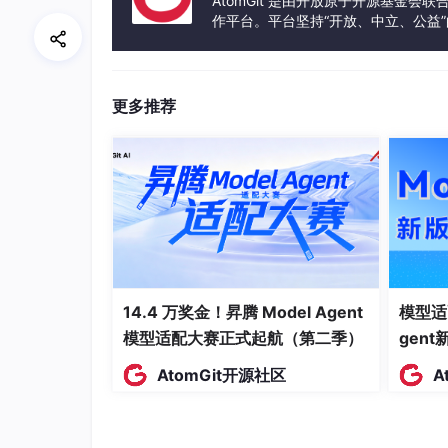
AtomGit 是由开放原子开源基金会
11. 医疗资讯文章：发布健康科普文章，维护
作平台。平台坚持“开放、中立、公益
12. AI 对话管理：查看患者 AI 问诊记录
发体验和算力服务整合在一起，为开
13. 操作日志：记录后台关键操作，包括操作
14. 系统配置：维护系统名称、医院名称、联
更多推荐
患者端图：
14.4 万奖金！昇腾 Model Agent
模型适
模型适配大赛正式起航（第二季）
gen
AtomGit开源社区
A