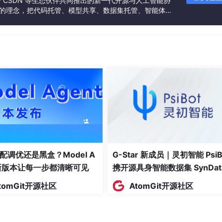
联合 CSDN 等生态伙伴共同推出的新一代开源与人工智能协
分类、封面图、作者与正文内容。
”的理念，把代码托管、模型共享、数据集托管、智能体开
、症状输入、系统分析结果与推荐科室医生。
发者提供从开发、训练到部署的一站式体验。
人、方法、参数、IP、耗时与结果状态。
系电话、地址、挂号规则等基础配置。
配调优还是黑盒？Model A
G-Star 新成员｜灵初智能 PsiB
t新版本让每一步都清晰可见
携开源具身智能数据集 SynDat
入驻 AtomGit
tomGit开源社区
AtomGit开源社区