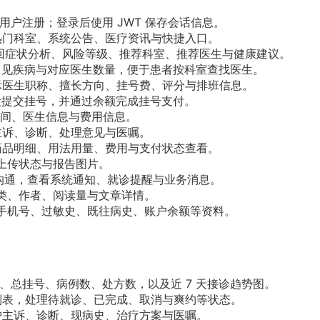
用户注册；登录后使用 JWT 保存会话信息。
、热门科室、系统公告、医疗资讯与快捷入口。
统返回症状分析、风险等级、推荐科室、推荐医生与健康建议。
、常见疾病与对应医生数量，便于患者按科室查找医生。
展示医生职称、擅长方向、挂号费、评分与排班信息。
段提交挂号，并通过余额完成挂号支付。
时间、医生信息与费用信息。
主诉、诊断、处理意见与医嘱。
持药品明细、用法用量、费用与支付状态查看。
告上传状态与报告图片。
线沟通，查看系统通知、就诊提醒与业务消息。
分类、作者、阅读量与文章详情。
、手机号、过敏史、既往病史、账户余额等资料。
成、总挂号、病例数、处方数，以及近 7 天接诊趋势图。
号列表，处理待就诊、已完成、取消与爽约等状态。
维护主诉、诊断、现病史、治疗方案与医嘱。