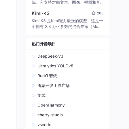
edit code, run commands, and verify
统。它支持对由文本、图像、视频和音
changes — autonomously. Built in Rus
频组成的多模态上下文进行统一理解，
t for speed. Get Started
Kimi-K3
206
并能生成分辨率高达 2K、时长可达 15
秒的带原生立体声音频的视频。得益于
Kimi K3 是Kimi能力最强的模型：这是一
面向任务泛化的系统设计，H3 在预训练
个拥有 2.8 万亿参数的混合专家（Mo
阶段就已具备广泛的多模态上下文理解
E）模型，具备原生视觉理解能力，并支
与生成能力，能够出色地执行复杂的多
持 100 万 token 的上下文窗口。
模态指令。
热门开源项目
DeepSeek-V3
Ultralytics YOLOv8
RuoYi 若依
鸿蒙开发工具广场
旋武
OpenHarmony
cherry-studio
vscode