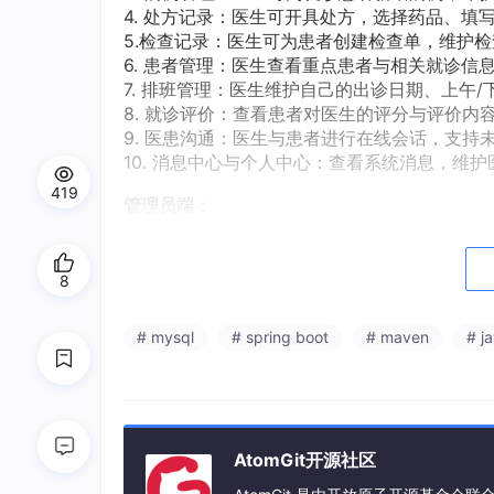
4. 处方记录：医生可开具处方，选择药品、填
5.检查记录：医生可为患者创建检查单，维护
6. 患者管理：医生查看重点患者与相关就诊信
7. 排班管理：医生维护自己的出诊日期、上午
8. 就诊评价：查看患者对医生的评分与评价内
9. 医患沟通：医生与患者进行在线会话，支持
10. 消息中心与个人中心：查看系统消息，维
419
管理员端：
1. 数据统计：展示患者数、医生数、科室数、
室挂号量、挂号状态分布图表。
8
2. 用户管理：管理管理员、医生、患者账号，
3. 科室管理：维护科室名称、类型、图标、介
# mysql
# spring boot
# maven
# j
4. 医生管理：管理医生账号、所属科室、职称
5. 挂号管理：查看全院挂号记录，支持按患
6. 病例管理：查看所有病例记录，便于院内统
7. 药品管理：维护药品名称、分类、规格、单
8. 评价管理：管理患者评价内容，支持查看评
AtomGit开源社区
9. 首页轮播图：维护患者端首页轮播图标题、
10. 公告管理：发布医院公告与系统通知，支