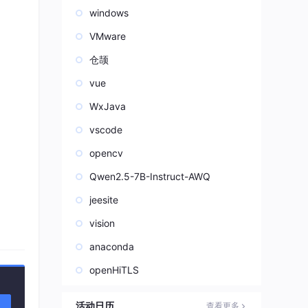
windows
VMware
仓颉
vue
WxJava
vscode
opencv
长、科
Qwen2.5-7B-Instruct-AWQ
jeesite
vision
anaconda
openHiTLS
活动日历
查看更多