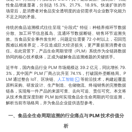
性食品增速显著，分别达 15.3%、21.7%、18.9%。快速扩张的市
场背后，是消费者对食品安全透明度的迫切需求与企业数字化能力
不足之间的矛盾。
传统的食品追溯模式往往呈现 "分段式" 特征：种植养殖环节数据
分散、加工环节信息孤岛、流通环节数据断链、销售环节追溯失
效。当食品安全事件发生时，问题定位需要 72 小时以上，召回范
围难以精准界定，不仅造成巨大经济损失，更严重损害消费者信
任。在此背景下，产品生命周期管理（PLM）系统作为全链路数据
协同的核心技术载体，正成为破解食品追溯难题的关键抓手。
近半年，国内食品行业 PLM 市场规模达 39.2 亿元，同比增长 79.
3%，其中国产 PLM 厂商占比升至 74.1%，打破国外垄断格局。P
LM 通过整合 IoT、区块链、
人工智能
等前沿技术，构建起覆盖
原料采购、研发设计、生产制造、仓储物流、终端销售的完整数据
链条，实现每一件产品的来源可查、去向可追、责任可究。本文将
从技术角度深度剖析 PLM 如何实现食品全生命周期的可信追溯，
解析当前市场格局，并为食品企业提供选型参考。
一、
食品全生命周期追溯的行业痛点与 PLM 技术价值分
析