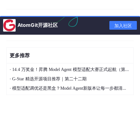
第四是
研发与生产协同低效
，食品配方数据分散在不同部门，版本
管理混乱，过敏原、添加剂等合规要素缺乏自动校验机制。近半年
数据显示，食品企业新品研发平均周期为 8.7 个月，其中合规校验
占用 35% 的时间，配方版本错误率达 15%，导致量产延迟率高达
AtomGit开源社区
加入社区
29%。
1
.2 PLM 技术实现可信追溯的核心机制
更多推荐
PLM 系统通过五大技术架构创新，系统性解决食品追溯痛点，构
建真正可信的全生命周期数据链条。
·
14.4 万奖金！昇腾 Model Agent 模型适配大赛正式起航（第二季）
第一，IoT + 边缘计算实现源头数据自动化采集
。PLM 整合土壤传
·
感器、无人机航拍、RFID 标签、温湿度监控等设备，在农田、养
G-Star 精选开源项目推荐｜第二十二期
殖场、加工厂、冷链车等场景部署智能采集终端，实现数据源头
·
模型适配调优还是黑盒？Model Agent新版本让每一步都清晰可见
化、自动化采集。在种植环节，传感器实时记录土壤 pH 值、农药
使用量、灌溉时间；在加工环节，智能称重与自动化投料系统记录
实际用量与工艺参数；在流通环节，温湿度传感器每 5 分钟上传
一次数据，超出预设范围自动触发预警。近半年实践表明，采用 Io
T 采集的企业，数据准确率提升至 99.7%，人工录入成本降低 8
5%。
第二，区块链 + 分布式账本构建不可篡改的信任基石
。PLM 引入