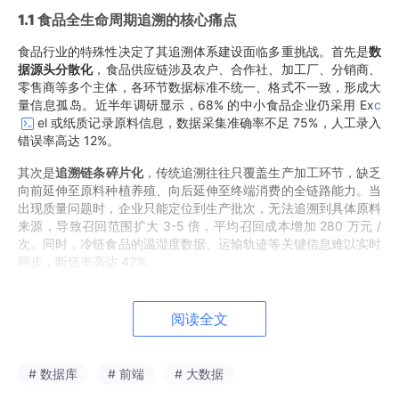
1
.1 食品全生命周期追溯的核心痛点
食品行业的特殊性决定了其追溯体系建设面临多重挑战。首先是
数
据源头分散化
，食品供应链涉及农户、合作社、加工厂、分销商、
零售商等多个主体，各环节数据标准不统一、格式不一致，形成大
量信息孤岛。近半年调研显示，68% 的中小食品企业仍采用 Ex
c
el 或纸质记录原料信息，数据采集准确率不足 75%，人工录入
错误率高达 12%。
其次是
追溯链条碎片化
，传统追溯往往只覆盖生产加工环节，缺乏
向前延伸至原料种植养殖、向后延伸至终端消费的全链路能力。当
出现质量问题时，企业只能定位到生产批次，无法追溯到具体原料
来源，导致召回范围扩大 3-5 倍，平均召回成本增加 280 万元 /
次。同时，冷链食品的温湿度数据、运输轨迹等关键信息难以实时
同步，断链率高达 42%。
第三是
数据可信度不足
，中心化数据库存在被篡改风险，传统追溯
系统难以自证清白。中国食品工业协会数据显示，消费者对企业自
阅读全文
主追溯信息的信任度仅为 37%，63% 的消费者认为企业可能隐瞒
或篡改不利数据。此外，合规成本持续攀升，2026 年 1 月 FDA
食品追溯最终规则正式生效，国内《食品安全法》修订强化追溯要
# 数据库
# 前端
# 大数据
求，企业合规备案驳回率曾高达 21%。