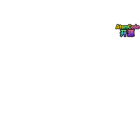
区块链技术，为每一批原料、每一个产品分配唯一的区块链 ID，
所有追溯数据上链存储，形成去中心化、不可篡改的分布式账本。
原料来源、检测报告、加工参数、物流轨迹等关键信息一经写入，
无法单方修改，任何变更都需要多方共识确认。部署区块链追溯模
块的食品企业，合规备案驳回率从 21% 降至 2.7%，消费者信任度
提升至 89%，质量问题排查时间从 72 小时缩短至 3 小时。
第三，AI 规则引擎实现动态合规闭环管控
。PLM 内置动态食品合
规数据库，实时更新国内外 200 + 国家和地区的食品安全标准，
每月自动同步最新法规要求。系统采用规则引擎技术，将 GB 276
0 添加剂限量、过敏原标识、营养标签等合规要求嵌入研发全流
程，当配方设计出现超标风险时自动预警，实现 "设计即合规"。近
半年数据显示，应用
AI
合规引擎的企业，新品合规通过率从 6
2% 提升至 98%，标签错误召回事件减少 92%。
第四，数字孪生技术实现研产供销全链路协同
。PLM 通过数字孪
生构建食品生产全流程虚拟模型，实现研发配方与生产工艺的实时
联动、参数同步。研发端的新品配方、工艺参数自动同步至生产
端，试产数据反向优化研发设计，打破研产壁垒。同时打通研发、
生产、采购、仓储、销售各环节数据，建立统一的产品数据中台。
应用数字孪生协同技术的企业，量产不良率平均降至 1.5% 以下，
供应链协同效率提升 81%，原料采购周期缩短 35%。