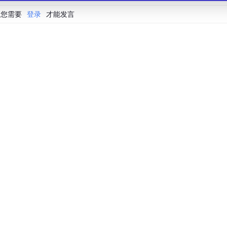
您需要
登录
才能发言
会联合 CSDN 等生态伙伴共同推出的新一代开源与人工智