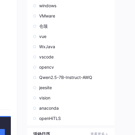
windows
VMware
仓颉
vue
WxJava
vscode
opencv
Qwen2.5-7B-Instruct-AWQ
jeesite
vision
anaconda
openHiTLS
活动日历
查看更多