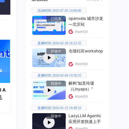
活动时间 2025-07-05 14:00:00
openvela 城市沙龙
已结束
—北京站
求管
AtomGit
的就
直播时间 2026-02-28 16:22:32
仓颉社区workshop
回放中
作、
AtomGit
直播时间 2026-02-04 19:50:55
解构“如意玲珑
回放中
（Linyaps）”
 A
AtomGit
见
直播时间 2026-01-15 16:49:33
LazyLLM Agentic
回放中
应用开发快速上手
AtomGit