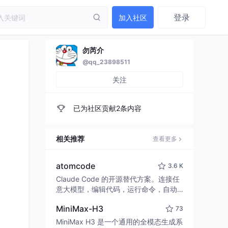
登录
加入社区
勿芮介
@qq_23898511
关注
已为社区贡献2条内容
相关推荐
查看更多
atomcode
3.6 K
Claude Code 的开源替代方案。连接任
意大模型，编辑代码，运行命令，自动
验证 — 全自动执行。用 Rust 构建，极
MiniMax-H3
73
致性能。 ｜ An open-source alternativ
e to Claude Code. Connect any LLM,
MiniMax H3 是一个通用的全模态生成系