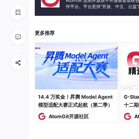
AtomGit 是由开放原子开源基金会
作平台。平台坚持“开放、中立、公益
发体验和算力服务整合在一起，为开
二、管道概述
管道是Asp.NetCore的核心。自身是一
更多推荐
道。管道会绑定到Kestrel来监听请求。Htt
是管道中的各种组件，也就是管道中间件。每个
例如:路由、认证、授权等中间件。
MVC就是建立在路由中间件的基础上，该中间
渲染视图；
14.4 万奖金！昇腾 Model Agent
G-S
模型适配大赛正式起航（第二季）
十二期
AtomGit开源社区
A