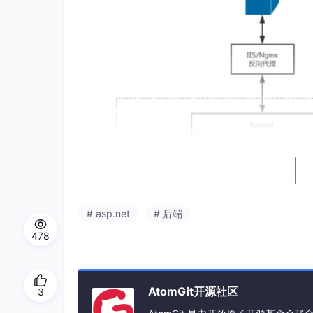
# asp.net
# 后端
478
AtomGit开源社区
3