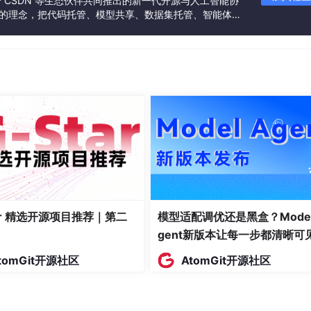
联合 CSDN 等生态伙伴共同推出的新一代开源与人工智能协
”的理念，把代码托管、模型共享、数据集托管、智能体开
发者提供从开发、训练到部署的一站式体验。
个长时间运行的后台服务(Web主机服务)。服务运行后才会构建请
p请求一旦获取，会标准成Http上下文对象，发送给管道。实际处理
中间件都有特定的功能。
件实现了请求和Action之间的映射，并激活控制器、执行动
tar 精选开源项目推荐｜第二
模型适配调优还是黑盒？Model
gent新版本让每一步都清晰可
tomGit开源社区
AtomGit开源社区