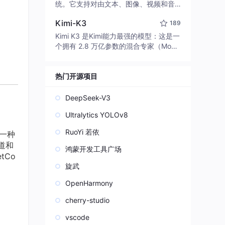
edit code, run commands, and verify
统。它支持对由文本、图像、视频和音
changes — autonomously. Built in Rus
频组成的多模态上下文进行统一理解，
t for speed. Get Started
Kimi-K3
189
并能生成分辨率高达 2K、时长可达 15
秒的带原生立体声音频的视频。得益于
Kimi K3 是Kimi能力最强的模型：这是一
面向任务泛化的系统设计，H3 在预训练
个拥有 2.8 万亿参数的混合专家（Mo
阶段就已具备广泛的多模态上下文理解
E）模型，具备原生视觉理解能力，并支
与生成能力，能够出色地执行复杂的多
持 100 万 token 的上下文窗口。
模态指令。
热门开源项目
DeepSeek-V3
Ultralytics YOLOv8
RuoYi 若依
的一种
管道和
鸿蒙开发工具广场
tCo
旋武
OpenHarmony
cherry-studio
vscode