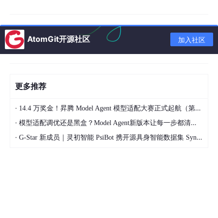
约束
我们的选择
数据与登录
桌面本机 + Playwright 登商家后台，Cookie 本
态
地保存
AtomGit开源社区
加入社区
WebSocket 收消息、
mms
.pinduoduo
.com
H
渠道真实性
TTP 发回复
更多推荐
价格/库存
Tool 实时拉商品 API
，RAG 只答「说明类」
准确性
·
14.4 万奖金！昇腾 Model Agent 模型适配大赛正式起航（第二季）
排队降级
（不进 LLM）+
Watchdog
（进了 LLM
·
模型适配调优还是黑盒？Model Agent新版本让每一步都清晰可见
高峰稳定性
仍卡住则转人工）
·
G-Star 新成员｜灵初智能 PsiBot 携开源具身智能数据集 SynData 入驻 AtomGit
工程上拆成三条可独立演进的主线：
消息编排  →  队列 + 责任链 + 同买家串行

知识检索  →  LanceDB + 父子库 inherit_key

稳定性    →  queue_degrade + ai_watchdog 
v2