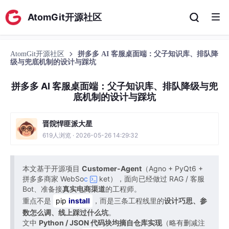
AtomGit开源社区
AtomGit开源社区
拼多多 AI 客服桌面端：父子知识库、排队降
级与兜底机制的设计与踩坑
拼多多 AI 客服桌面端：父子知识库、排队降级与兜
底机制的设计与踩坑
晋院悍匪派大星
619人浏览 · 2026-05-26 14:29:32
本文基于开源项目
Customer-Agent
（Agno + PyQt6 +
拼多多商家 WebSo
c
ket），面向已经做过 RAG / 客服
Bot、准备接
真实电商渠道
的工程师。
重点不是
pip
install
，而是三条工程线里的
设计巧思、参
数怎么调、线上踩过什么坑
。
文中
Python / JSON 代码块均摘自仓库实现
（略有删减注