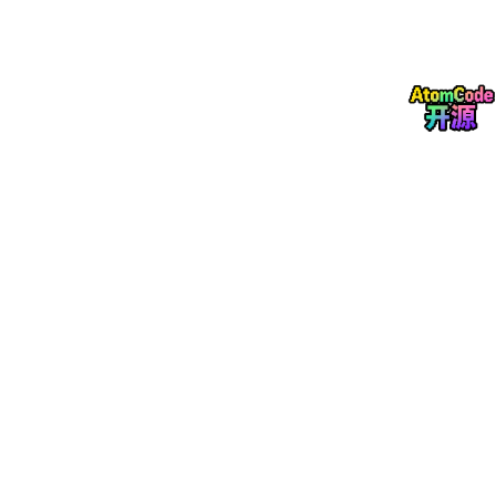
下面按「生命周期 → 各模块设计 → 配置与案例」展开。
2. 端到端：一条消息的生命周期
理解兜底与降级，必须先看清
时间轴上各阶段算不算进 Watchdo
g
。下面是一条 TEXT 消息从进来到出站的典型阶段（与当前
main
分支代码一致）。
是否启动
是否可
阶
组件
Watchdo
能排队
段
g
降级
A
拼多多 WebSocket 下行
否
否
PDDChannel
解析为
B
Context
，
put
进
否
否
MessageQueue