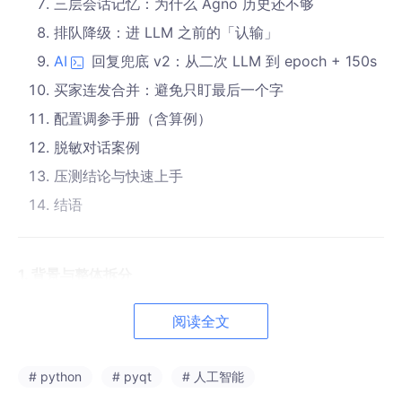
三层会话记忆：为什么 Agno 历史还不够
排队降级：进 LLM 之前的「认输」
AI
回复兜底 v2：从二次 LLM 到 epoch + 150s
买家连发合并：避免只盯最后一个字
配置调参手册（含算例）
脱敏对话案例
压测结论与快速上手
结语
1. 背景与整体拆分
拼多多商家日常接待里，大量问题是重复的：价格、颜色、功率、
阅读全文
物流、售后政策。纯人工成本高；纯关键词机器人又容易答非所
问；纯
大模型
则
爱编 SKU、爱编库存
。
Customer-Agent
的定位：
# python
# pyqt
# 人工智能