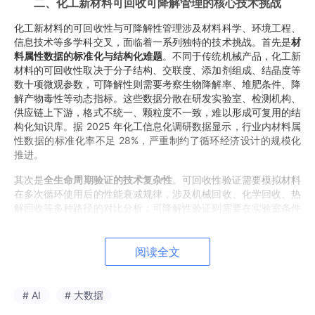
二、化工新材料可回收可降解管理的核心技术挑战
化工新材料的可回收性与可降解性管理涉及材料科学、环境工程、
信息技术等多学科交叉，面临着一系列独特的技术挑战。首先是
材
料属性数据的标准化与结构化难题
。不同于传统机械产品，化工新
材料的可回收性取决于分子结构、交联度、添加剂组成、结晶度等
数十项微观参数，可降解性则需要考察生物降解率、堆肥条件、降
解产物毒性等动态指标。这些数据分散在研发实验室、检测机构、
供应链上下游，格式不统一、颗粒度不一致，难以形成可复用的结
构化知识库。据 2025 年化工信息化调研数据显示，行业内材料属
性数据的标准化率不足 28%，严重制约了循环经济设计的规模化
推进。
其次是
全生命周期验证的技术复杂性
。可回收性验证需要模拟材料
在多次循环使用后的性能衰减规律，涉及机械回收、化学回收、热
解回收等多种路径的对比分析；可降解性验证则需要在实验室条件
下模拟自然环境中的降解过程，追踪长达数月甚至数年的降解曲
线。传统 PLM 系统缺乏专用的验证引擎，无法将材料配方参数与
回收 / 降解性能建立量化关联，导致 "设计 - 验证 - 优化" 的闭环
阅读全文
难以形成。特别是对于生物基材料、可降解聚合物等新型材料，降
解机理的复杂性进一步增加了验证难度。
# AI
# 大数据
第三大挑战在于
跨产业链的数据协同与溯源
。化工新材料的回收与