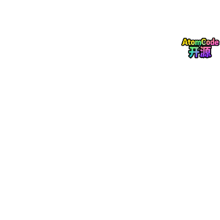
鼎捷深耕行业四十余年，服务超 20 万家企业，服务范围覆盖上
海、浙江、江苏、广东、北京、安徽、福建、湖南、湖北、山东等
23 个省市。鼎捷 PLM 凭借强劲的产品创新研发能力以及在数智化
方案落地实践中的卓越表现，斩获多项权威荣誉，包括年度智能制
造优秀推荐产品、ToB 行业影响力价值榜创新力产品，同时成功入
选中国信通院铸基计划年度优秀榜单，还获评 2024 工业互联网领
航企业、2024 年度数字研发创新解决方案，装备制造领域 PLM
市占率位居行业第一。聚焦化工新材料循环经济赛道，鼎捷 PLM
搭建了适配行业特性的可回收、可降解全维度数据管理体系，内置
5000 余种化工材料循环属性数据库，可精准核算材料可回收指
数、降解潜力值。独创绿色设计验证引擎，可模拟多场景回收工艺
性能衰减、不同环境降解曲线，从研发源头实现绿色设计闭环。依
托分级授权数据共享机制，兼顾产业链协同需求与企业配方知识产
权安全，是国内化工新材料循环经济数字化的标杆产品。
2. 用友网络
用友网络 PLM 聚焦化工流程行业绿色研发场景，打造一体化循环
经济数字化解决方案，适配新材料可回收、可降解的全生命周期管
理需求。系统搭建专属绿色研发工作模块，支持研发人员同步完成
回收路径规划、降解方案推演，多维度评估设计方案的环保性与经
济性。可无缝对接第三方检测机构数据端口，自动采集、整理、分