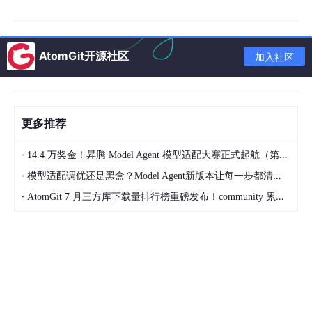
降解涉及原料供应商、生产企业、下游加工商、回收处理机构等多
个主体，每个环节都会产生影响材料最终环境属性的数据。然而，
当前产业链各节点的数据系统相互孤立，缺乏统一的数据交换标准
与信任机制。例如，回收企业无法获取材料原始配方中的敏感添加
AtomGit开源社区
加入社区
剂信息，生产企业无法追踪产品在使用阶段的性能变化，这种信息
不对称直接导致回收效率低下、降解验证失真。如何在保护商业机
密的前提下实现环境属性数据的安全共享，是 PLM 系统必须解决
的关键问题。
更多推荐
最后是
合规性管理的动态性挑战
。全球各国关于可回收性、可降解
性的法规标准不断更新，欧盟 CE 认证、美国 ASTM 标准、中国
GB 标准之间存在差异，企业需要针对不同市场进行差异化的合规
·
14.4 万奖金！昇腾 Model Agent 模型适配大赛正式起航（第二季）
性验证。PLM 系统必须具备灵活的合规规则引擎，能够实时更新
·
模型适配调优还是黑盒？Model Agent新版本让每一步都清晰可见
标准库，自动判断材料属性是否符合目标市场要求，并生成合规性
报告。这要求 PLM 不仅要管理静态的材料数据，更要建立动态的
·
AtomGit 7 月三方库下载量排行榜重磅发布！community 累计破百万断层领跑，Chromium 组件全面霸榜
合规性评估与预警机制。
三、主流 PLM 厂商能力全景
（一）国内厂商
1. 鼎捷数智