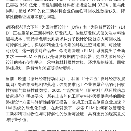
已突破 850 亿元，高性能回收材料市场增速达到 37.2%，但与此
同时，超过 62% 的化工新材料企业仍面临可回收性数据缺失、降
解性能验证困难等核心问题。
循环经济理念下的 "为回收而设计"（DfR）和 "为降解而设计"（Df
D）正在重塑化工新材料的研发范式。传统研发模式仅关注材料性
能与成本，现代绿色研发则要求从分子设计阶段就嵌入可回收性、
可降解性属性，实现材料全生命周期的环境足迹可追溯、可验证、
可优化。这一转变对产品全生命周期管理（PLM）系统提出了全新
要求 ——PLM 不再仅仅是研发数据的存储容器，更成为循环经济
设计的核心使能平台，承担着材料属性建模、环境影响核算、回收
路径规划、降解性能验证等关键职能。
当前，欧盟《循环经济行动计划》、我国《"十四五" 循环经济发展
规划》等政策法规相继落地，强制要求化工企业披露产品的可回收
性指标与降解性能数据。2025 年起实施的《新材料产品环境信息
披露规范》明确要求，所有上市的化工新材料必须提供完整的回收
路径设计方案与降解性能验证报告，合规压力正在倒逼企业加速 P
LM 系统的绿色化升级。在此背景下，探索 PLM 如何有效管理化
工新材料可回收性与可降解性的数据与验证，具有重要的现实意义
与行业价值。