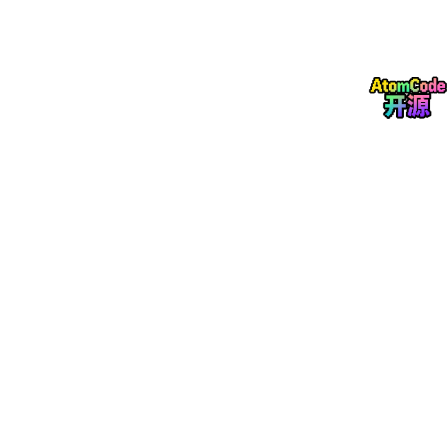
2. 系统架构设计
2.1 整体架构
本系统采用分层架构设计，自下而上分为
基础设施层
、
模型推理
层
、
数据处理层
与
应用服务层
四个层次，如图 1 所示。
┌──────────────────────────────────────────────────
│                              应用服务层 
(
Applicati
│  ┌────────────────┐  ┌────────────────┐  ┌───────
│  │   知识库管理    │  │   智能问答      │  │   引用溯源 
│  │   
Knowledge
    │  │   
QA
Service
   │  │   
Cita
│  │   
Management
   │  │                │  │   
Trac
│  └────────────────┘  └────────────────┘  └───────
├──────────────────────────────────────────────────
│                              数据处理层 
(
Data
Proc
│  ┌────────────────┐  ┌────────────────┐  ┌───────
│  │   文档解析      │  │   文本分块      │  │   上下文构
│  │   
Document
     │→ │   
Text
         │→ │   
Cont