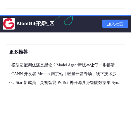
控制在秒级
模型精度保持
：量化压缩带来的精度损失需要在可接
受范围内
AtomGit开源社区
加入社区
1.3 本文贡献
本文的主要贡献包括：
更多推荐
设计了一套面向端侧的模块化 RAG 架构，支持灵活
·
模型适配调优还是黑盒？Model Agent新版本让每一步都清晰可见
的水平扩展
·
CANN 开发者 Meetup 南京站｜轻量开发专场，线下技术沙龙正式开启报名
实现了基于 OpenVINO 的异构推理引擎，自动适配最
优计算设备
·
G-Star 新成员｜灵初智能 PsiBot 携开源具身智能数据集 SynData 入驻 AtomGit
提出了混合精度量化策略，在精度损失 < 2% 的前提
下实现 50% 内存压缩
构建了完整的工程实现，包括文档解析、向量存储、
检索增强等核心模块