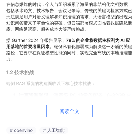
在信息爆炸的时代，个人与组织积累了海量的非结构化文档数据，
包括学术论文、技术报告、会议记录等。传统的关键词检索方式已
无法满足用户对语义理解和知识推理的需求。大语言模型的出现为
知识问答带来了革命性的突破，但云端部署模式面临着数据隐私泄
露、网络延迟高、服务成本大等严峻挑战。
据 Gartner 2024 年报告显示，
78% 的企业将数据主权列为 AI 应
用落地的首要考量因素
。端侧私有化部署成为解决这一矛盾的关键
路径，它要求在保证模型性能的同时，实现完全离线的本地推理能
力。
1.2 技术挑战
端侧 RAG 系统的构建面临以下核心技术挑战：
计算资源受限
：消费级 PC 通常仅配备 16-32GB 内
存，难以承载数十亿参数的
大模型
全精度推理
阅读全文
异构硬件适配
：Intel 平台集成了 CPU、集成 GPU
与 NPU 多种计算单元，需要精细的任务调度策略
端到端延迟优化
：RAG 流程涉及文档解析、向量编
# openvino
# 人工智能
码、相似度检索、文本生成等多个环节，整体延迟需