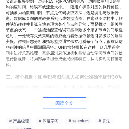
节点是服务实例，边是REST/gRPC调用关系，边的权重可以是平
均响应时间、错误率或流量大小。一段用户操作对应的执行路径，
可抽象为函数调用图，节点是代码块或方法，边是调用与数据传
递。数据库查询的依赖关系则形成数据流图。在这些图结构中，软
件缺陷往往并非孤立地表现为某个节点的异常，而是扰动一组关联
节点的状态：一个连接池配置错误可能导致多个服务节点的间歇性
超时，一处缓存失效策略的瑕疵会沿着数据依赖边引发级联的响应
变慢。传统日志分析和指标监控通常孤立地看每个节点，很难从这
些纠缠的信号中回溯因果链。GNN恰好擅长在这种非欧几里得空
间中进行关系推理，其多层消息传递机制能够自动学习节点间的信
息传播规律，将局部异常组合成全局缺陷特征，从而实现高精度定
位。
二、核心机制：图卷积与图注意力如何让准确率提升30%
GNN对缺陷定位的准确率提升，并非来自单一算法魔法，而是源
于三个关键能力的叠加：结构化特征捕捉、动态关系建模与可解释
决策。
阅读全文
结构化特征捕捉
：在软件调用图中，一个缺陷引发的异常特征往往
不是单一的指标突变，而是分布在多层邻域的结构化模式。例如，
一个数据库慢查询（缺陷节点）会导致直接依赖它的服务节点的线
# 产品经理
# 深度学习
# selenium
# 算法
程池占用率上升，而这些服务节点的上游节点则表现为请求排队和