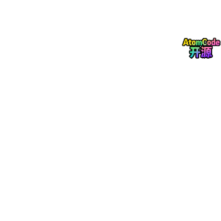
1. 批量无畸变缩放与固定长宽
前端组件或 App 图标对比例要求极度严格，直接拉伸会导致图案
变形。
技术配置
：在批处理面板中选择「修改尺寸」，美图
秀秀支持「等比例缩放（限制宽度/高度）」或「智能
裁剪（避免拉伸畸变）」。可以一键将 100 张高清素
材图缩放到标准的
256x256
或
512x512
像素。
2. 批量格式转换（降低前端包体积）
高分辨率的 PNG/JPG 图像会严重拖慢网页的首屏加载速度。
优化方案
：在「批处理」的保存设置中，美图秀秀电
脑版支持批量将图片输出为高保真的 JPG 格式，并
可自定义压缩质量（建议设置为 85%，此时体积可缩
减 60% 以上，而肉眼几乎无法分辨画质损失），非
常适合部署静态资源 CDN 前的体积预压缩。