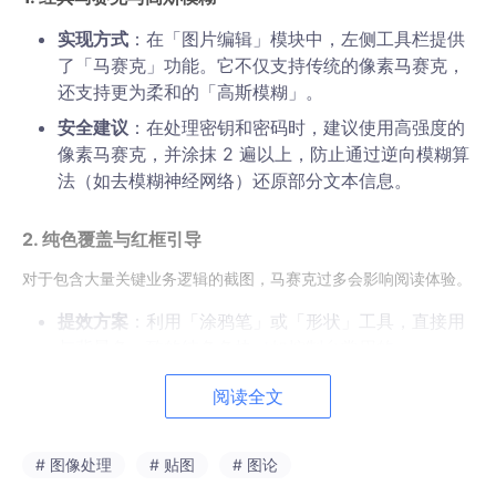
实现方式
：在「图片编辑」模块中，左侧工具栏提供
了「马赛克」功能。它不仅支持传统的像素马赛克，
还支持更为柔和的「高斯模糊」。
安全建议
：在处理密钥和密码时，建议使用高强度的
像素马赛克，并涂抹 2 遍以上，防止通过逆向模糊算
法（如去模糊神经网络）还原部分文本信息。
2. 纯色覆盖与红框引导
对于包含大量关键业务逻辑的截图，马赛克过多会影响阅读体验。
提效方案
：利用「涂鸦笔」或「形状」工具，直接用
与背景色一致的纯色色块（如控制台常用的
#1E1E1E
黑色）对密码进行“物理覆盖”。然后，使用
阅读全文
红色的“矩形框”或“箭头”对需要读者重点关注的配置区
域进行描边标注，实现脱敏与重点引导一步到位。
# 图像处理
# 贴图
# 图论
—