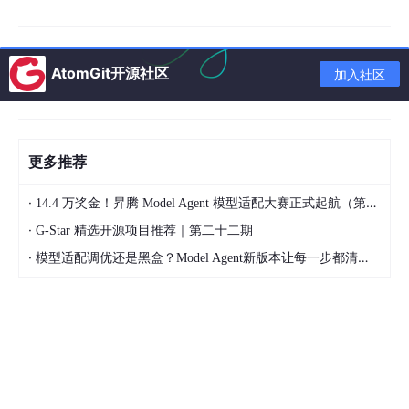
AtomGit开源社区
加入社区
更多推荐
·
14.4 万奖金！昇腾 Model Agent 模型适配大赛正式起航（第二季）
二、 前端与移动开发痛点：利用“批处理”一键标准化图片
·
G-Star 精选开源项目推荐｜第二十二期
资产
·
模型适配调优还是黑盒？Model Agent新版本让每一步都清晰可见
当前端开发者拿到 UI 设计师或运营人员交付的原始图包时，往往
需要对其进行格式、大小、尺寸的统一微调。使用代码写 Python
脚本处理虽然可行，但在处理细节效果上调试成本较高。
美图秀秀电脑版独立的
「批处理」
模块可以在数秒内完成数百张
图片的无损流水线处理：