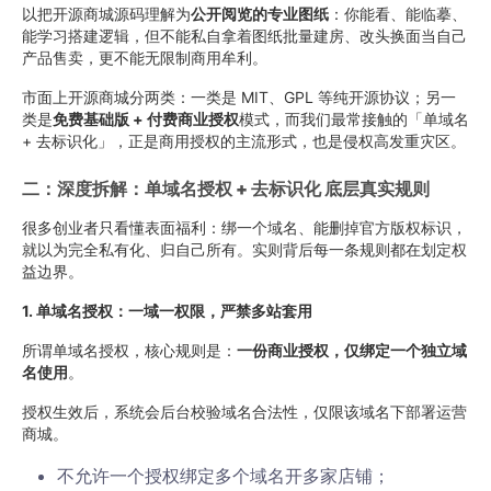
以把开源商城源码理解为
公开阅览的专业图纸
：你能看、能临摹、
能学习搭建逻辑，但不能私自拿着图纸批量建房、改头换面当自己
产品售卖，更不能无限制商用牟利。
市面上开源商城分两类：一类是 MIT、GPL 等纯开源协议；另一
类是
免费基础版 + 付费商业授权
模式，而我们最常接触的「单域名
+ 去标识化」，正是商用授权的主流形式，也是侵权高发重灾区。
二：深度拆解：单域名授权 + 去标识化 底层真实规则
很多创业者只看懂表面福利：绑一个域名、能删掉官方版权标识，
就以为完全私有化、归自己所有。实则背后每一条规则都在划定权
益边界。
1. 单域名授权：一域一权限，严禁多站套用
所谓单域名授权，核心规则是：
一份商业授权，仅绑定一个独立域
名使用
。
授权生效后，系统会后台校验域名合法性，仅限该域名下部署运营
商城。
不允许一个授权绑定多个域名开多家店铺；