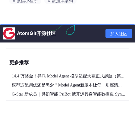
# 微信小程序
# 数据库架构
3. 授权仅含运营使用权，不含二次分发与商用改编权
一定要认清边界：
单域名 + 去标识化授权，只给到「站点运营权
限」
。允许你二开功能、改界面、改逻辑，服务自己的电商业务；
但
不允许二次分发、源码倒卖、封装成产品商用、开源再发布
。你
AtomGit开源社区
加入社区
是合法「使用者」，永远不是源码「拥有者」。
三：域名授权 VS IP 授权、机器码授权 核心区别
很多人分不清三种授权模式，选错容易给自己后期迁移、扩容埋
更多推荐
坑：
·
14.4 万奖金！昇腾 Model Agent 模型适配大赛正式起航（第二季）
IP 授权
：绑定服务器固定 IP，限制最严，换服务器就
得重新授权，适合固定机房、不轻易迁移的企业；
·
模型适配调优还是黑盒？Model Agent新版本让每一步都清晰可见
·
机器码授权
：绑定服务器硬件机器码，环境变动即失
G-Star 新成员｜灵初智能 PsiBot 携开源具身智能数据集 SynData 入驻 AtomGit
效，适合私有化部署、内网隔离项目；
单域名授权
：只锁域名、不锁服务器，可随意迁移云
服务器、更换主机，只要域名不变就不影响使用，是
中小电商首选，灵活度最高。