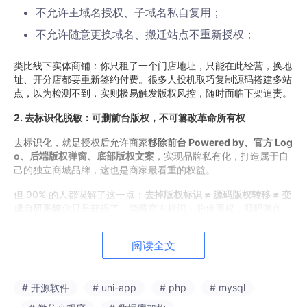
不允许主域名授权、子域名私自复用；
不允许随意更换域名、搬迁站点不重新授权；
类比线下实体商铺：你只租了一个门店地址，只能在此经营，换地
址、开分店都要重新签约付费。很多人投机取巧复制源码搭建多站
点，以为检测不到，实则极易触发版权风控，随时面临下架追责。
2. 去标识化脱敏：可删前台版权，不可篡改革命所有权
去标识化，就是授权后允许商家
移除前台 Powered by、官方 Log
o、后端版权弹窗、底部版权文案
，实现品牌私有化，打造属于自
己的独立商城品牌，这也是商家最看重的权益。
但 90% 的人都误解了这一点：
去掉版权标识 ≠ 源码版权转移 ≠ 变
成自研系统
你只是获得了「隐藏官方标识」的使用权，源码著作
权、核心知识产权依然归属原开发者。严禁做这三件事：
阅读全文
去标后对外宣称是自己独立开发的商城系统；
把去标后的源码打包售卖、分销给其他商家；
# 开源软件
# uni-app
# php
# mysql
拆解核心模块复用至多个商业项目、 SaaS 化出租。