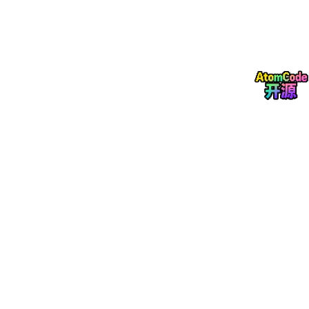
三种授权本质目的一致：
控制源码无序传播、防止批量盗用
，只是
约束维度不同而已。
四：揭秘 4 大高频致命误区，无数创业者栽在这里
误区一：开源源码公开，就可以随便改、随便商用
真相：公开只为学习交流，
商业盈利行为必须走付费授权
。哪怕你
不对外售卖源码，只是自己运营商城接单、卖货，也属于商用范
畴，无授权即侵权。
误区二：删掉所有版权痕迹，就查不到、没人管
真相：除了前台标识，源码底层暗藏隐性校验代码、加密溯源节
点，就算删掉表面版权，依然能精准检测盗用、多域名复用，别抱
侥幸心理。
误区三：小商家体量小，开发者不会费时维权
真相：开源商城厂商维权不靠人工筛查，大多是
程序全网爬虫检
测、域名比对溯源
，批量抓取侵权站点，不分体量大小，批量发律
师函、要求下架赔偿。小项目一旦被盯上，直接停业止损，损失远
超授权费。