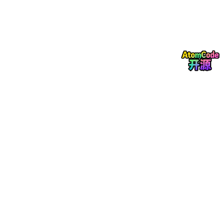
⭐
检查型异常、
⭐
Java异常有哪
try-catch-finall
6
运行时异常、Er
⭐
几种
y执行顺序
ror
⭐
⭐
⭐
⭐
Java面向对象
封装、继承、
7
多态的实现原理
⭐
简介
多态
⭐
⭐
⭐
Java基本数据
8种基本类型及
int和Integer区
⭐
8
类型
默认值
别
⭐
⭐
⭐
Java运算符简
算术、逻辑、
9
&& 和 & 的区别
⭐
介
位运算符
⭐
⭐