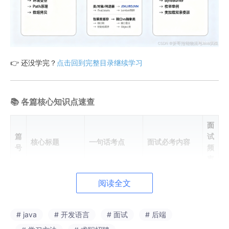
👉 还没学完？
点击回到完整目录继续学习
📚 各篇核心知识点速查
面
篇
试
核心标题
一句话考点
面试必考内容
号
频
率
⭐
阅读全文
⭐
编程语言类型 &
字节码+JVM实
JVM跨平台吗？
1
⭐
Java跨平台性
现跨平台
为什么？
⭐
# java
# 开发语言
# 面试
# 后端
⭐