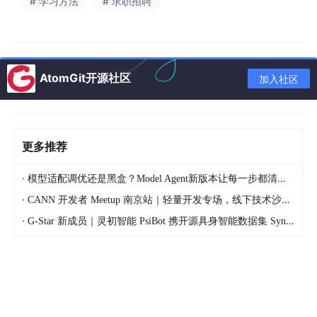
# 学习方法
# 求职招聘
⭐
配置Java环境
JAVA_HOME与
为什么配置JAV
⭐
2
变量
Path配置
A_HOME？
⭐
⭐
AtomGit开源社区
加入社区
⭐
Path搜索顺
为何要配置环
多个JDK如何选
⭐
3
序，多版本管
境变量？
择？
⭐
理
⭐
更多推荐
秒懂数组拷
System.array
c
⭐
浅拷贝与深拷贝
·
模型适配调优还是黑盒？Model Agent新版本让每一步都清晰可见
4
贝，感知新境
opy vs Arra
⭐
区别
·
界
ys.copyOf
⭐
CANN 开发者 Meetup 南京站｜轻量开发专场，线下技术沙龙正式开启报名
·
G-Star 新成员｜灵初智能 PsiBot 携开源具身智能数据集 SynData 入驻 AtomGit
⭐
⭐
Integer缓存池-
128==128是tru
5
装箱和拆箱
⭐
128~127
e还是false？
⭐
⭐