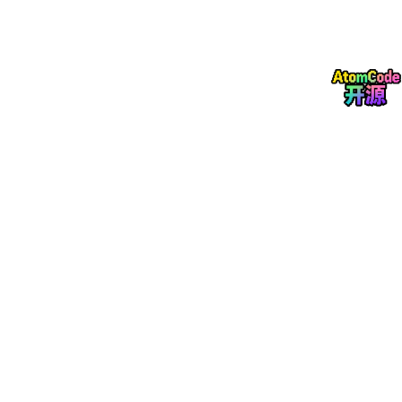
1. 定义与定位
RUP（Rational Unified Pro
c
ess）是由 Rational 公司（后被 I
BM 收购）提出的一种
可裁剪的软件开发过程框架
。它并不是一份
死板的步骤手册，而是一个通用的过程模板，允许项目团队根据实
际需要选择合适的角色、工作流和产物。
2. 核心特点
用例驱动
：从需求分析到测试均围绕用例展开。
以体系结构为中心
：强调软件架构的设计，与具体编
码语言无关，关注系统整体组织、全局控制、通信协
议、同步、数据存取、功能分配及伸缩性等。
迭代与增量
：将项目划分为多个迭代，每个迭代都产
生可运行的版本。
3. 四个阶段与九个工作流
RUP 将项目分为
初始、细化、构造、移交
四个阶段。
九个核心工作流包括：业务建模、需求、分析与设计、实现、测