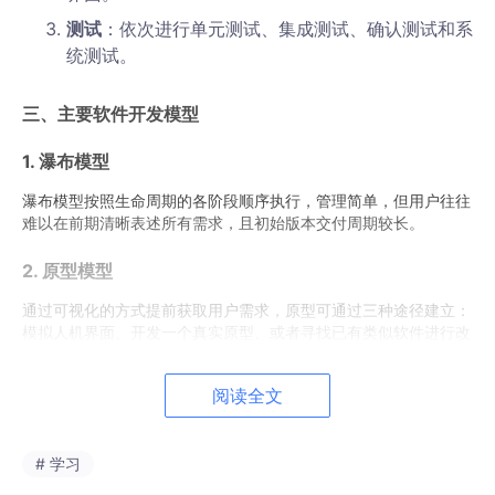
测试
：依次进行单元测试、集成测试、确认测试和系
统测试。
三、主要软件开发模型
1. 瀑布模型
瀑布模型按照生命周期的各阶段顺序执行，管理简单，但用户往往
难以在前期清晰表述所有需求，且初始版本交付周期较长。
2. 原型模型
通过可视化的方式提前获取用户需求，原型可通过三种途径建立：
模拟人机界面、开发一个真实原型、或者寻找已有类似软件进行改
造。
阅读全文
3. 螺旋模型
螺旋模型在快速原型的基础上引入了风险分析，适合大型复杂项
目。它将开发过程切割为多个周期，每个周期包含：目标设定、风
# 学习
险分析、开发与有效性验证、评审四个阶段。