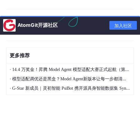
4. 基于四代技术的模型
该模型侧重于设计与实现阶段，不支持全过程。典型特征包括非过
AtomGit开源社区
加入社区
程化语言（通过生成器代替编码）以及与数据库的紧密集成。
四、敏捷方法：适应性与以人为本
敏捷方法是对传统重型过程的一种反思，其核心特点为：
更多推荐
强调“适应性”而非“预设性”；
·
14.4 万奖金！昇腾 Model Agent 模型适配大赛正式起航（第二季）
强调“面向人的”协作而非“面向过程的”僵化约束；
·
模型适配调优还是黑盒？Model Agent新版本让每一步都清晰可见
采用迭代增量式的开发节奏。
·
G-Star 新成员｜灵初智能 PsiBot 携开源具身智能数据集 SynData 入驻 AtomGit
敏捷方法包含
4 个核心价值观
：沟通、简单、反馈、勇气。
以及
12 条实践原则
：简单设计、测试驱动开发、代码重构、结对
编程、持续集成、现场客户、发行版本小型化、系统隐喻、代码集
体所有制、规划策略、规范代码、40 小时工作机制等。
五、Rational 统一过程（RUP）深度解析