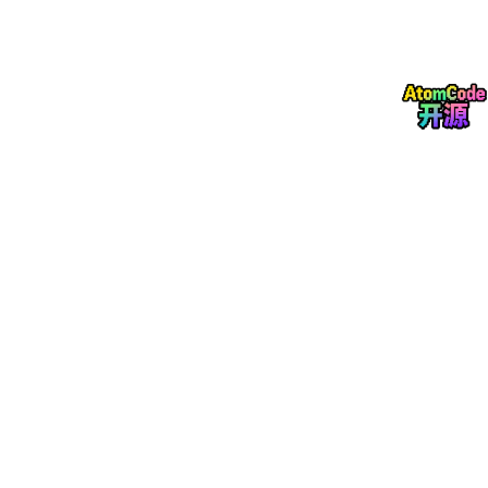
il=
"test@example.com"
) # 正常重置流程 response
= client.
post
(
"/auth/reset-password/request"
, jso
n={
"email"
:
"test@example.com"
})
assert
respons
e.status_code == 200
token
= get_last_reset_toke
n(user.id) # 使用有效
token
重置 response = client.
p
ost
(
"/auth/reset-password/confirm"
, json={
"toke
n"
:
token
,
"new_password"
:
"NewPass123!"
})
asse
rt
response.status_code == 200 # 重复使用
token
应
失败 response = client.
post
(
"/auth/reset-passwor
d/confirm"
, json={
"token"
:
token
,
"new_password"
:
"AnotherPass!"
})
assert
response.status_code ==
400
把测试代码给AI：“请实现通过以上测试的密码重置功