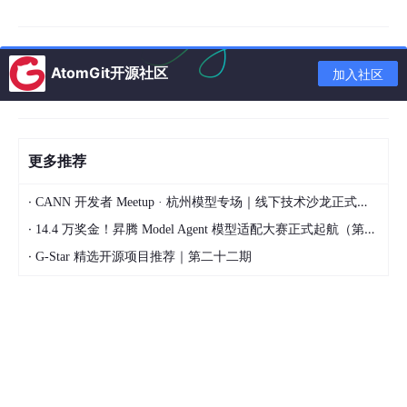
自动读取，无需每次手动粘贴。把团队规范、命名约定、
禁止模式写进去。### 原则二：代码审查不可省略AI生成
的代码有一些系统性的弱点：1.
安全漏洞
：SQL注入、路
AtomGit开源社区
加入社区
径遍历、不安全的反序列化2.
竞态条件
：并发场景下的边
界条件处理往往不正确3.
错误处理缺失
：Happy path写
更多推荐
得很好，异常路径经常缺失4.
性能问题
：N+1查询、不必
要的内存分配所有AI生成的代码，必须经过人工审查。可
·
CANN 开发者 Meetup · 杭州模型专场｜线下技术沙龙正式开启报名！
·
以用AI来审查AI写的代码——用一个AI session专门做安
14.4 万奖金！昇腾 Model Agent 模型适配大赛正式起航（第二季）
·
G-Star 精选开源项目推荐｜第二十二期
全和性能审查，效果很好。### 原则三：测试是与AI协作
的质量锚先写测试，再让AI实现功能。这是一个被低估的
最佳实践：
python# 先定义测试用例，明确行为规范def test_pas
sword_reset_flow(): user = create_test_user(ema