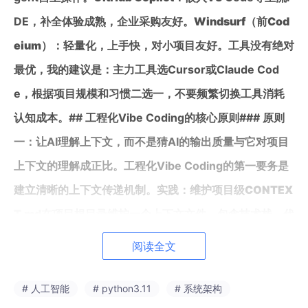
DE，补全体验成熟，企业采购友好。
Windsurf（前Cod
eium）
：轻量化，上手快，对小项目友好。工具没有绝对
最优，我的建议是：主力工具选Cursor或Claude Cod
e，根据项目规模和习惯二选一，不要频繁切换工具消耗
认知成本。## 工程化Vibe Coding的核心原则### 原则
一：让AI理解上下文，而不是猜AI的输出质量与它对项目
上下文的理解成正比。工程化Vibe Coding的第一要务是
建立清晰的上下文传递机制。
实践：维护项目级CONTEX
T.md
在项目根目录维护一个上下文文件，包含技术栈、代
码规范、架构约定、当前开发重点。每次启动新的AI对
阅读全文
话，先把这个文件引用进去。
Cursor Rules / .cursorrul
es
Cursor支持在项目根目录放
.cursorrules
文件，AI会
# 人工智能
# python3.11
# 系统架构