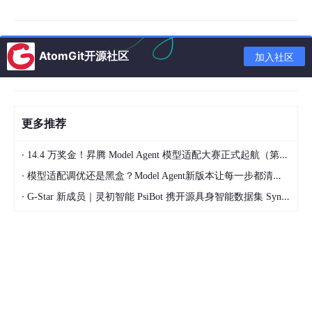
git 
clone
cd
AtomGit开源社区
加入社区
第3步：安装依赖
更多推荐
pip 
install
·
14.4 万奖金！昇腾 Model Agent 模型适配大赛正式起航（第二季）
·
模型适配调优还是黑盒？Model Agent新版本让每一步都清晰可见
requirements.txt 里的关键依赖：
·
G-Star 新成员｜灵初智能 PsiBot 携开源具身智能数据集 SynData 入驻 AtomGit
torch-npu
：PyTorch 的昇腾NPU后端
atb
：昇腾 Transformer 加速库
transformers
：HuggingFace 模型加载库
optimum
：推理优化工具