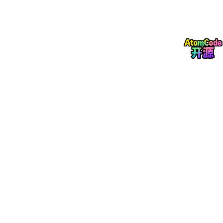
实战：LLaMA-2-7B 推理优化
配方1：FP16 基线（无优化）
from
 transformers import AutoModelForCausalLM, Auto
import torch

# 加载 FP16 模型
model = AutoModelForCausalLM.from_pretrained(

"meta-llama/Llama-2-7b-hf"
,

torch_dtype
=torch.float16,

device_map
=
"auto"
)

model = model.npu() # 转到昇腾NPU

tokenizer = AutoTokenizer.from_pretrained(
"meta-lla
# 推理