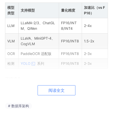
模型
加速比（vs F
支持模型
量化精度
类型
P16）
LLaMA-2/3、ChatGL
FP16/INT
LLM
2-4x
M、QWen
8/INT4
LLaVA、MiniGPT-4、
VLM
FP16/INT8
1.5-2x
CogVLM
OCR
PaddleOCR 适配版
FP16/INT8
2-3x
检测
YOLO
系列
FP16/INT8
2-3x
环境准备
第1步：安装 CANN + ATB
阅读全文
参考之前的 ATB 安装教程，先把环境搞定。
# 数据库架构
第2步：克隆 cann-recipes-infer