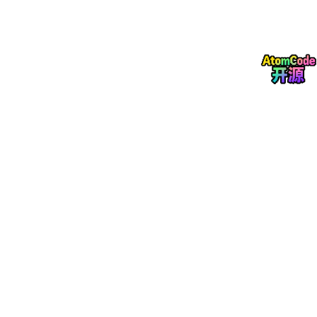
用AI生成“科比风”代言人被认定涉嫌侵害逝者肖像利益，即使商家
辩称是“原创”，律师指出“形象是否具备可识别性”才是判断侵权的
关键。国家广电总局自2026年1月1日起开展为期一个月的“AI魔改”
专项治理，重点清理基于经典影视作品进行低俗改编的违规视频。
合规这件事，烧钱看不见，但如果不烧，可能把整个产品烧没。所
以这笔钱，必须烧。
二、烧了这么多钱，现在觉得值吗
诚实地说：有些值，有些不值。但最值的，往往是我们当初没想到
会那么值的东西。
先说“不值得”的那部分。 2026年，大模型厂商开始集体“吃掉”中间
层。4月8日，Anthropic发布Claude Managed Agents，把原本
需要开发者自己搭建的Agent运行层直接做成了平台能力。一份尖
锐的分析直言：“看上去死掉的是一批AI创业者，但实际上死掉
的，是错把平台红利当成自己产品能力的人”。对Agent创业公司而
言，大模型厂商正在一层层吃掉中间层的生存空间。
这对我们意味着什么？意味着如果我们只做“把大模型API包装一
下”的皮包公司，那我们的商业模式随时可能清零。所以最“不值得”
的烧钱点，其实就是那些没有形成真正壁垒的投入。