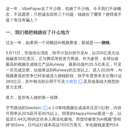
这一年，VibePaper走了不少路，也烧了不少钱。今天我们不谈概
念，不说愿景，只想诚实回答三个问题：钱烧在了哪里？烧得值不
值？有没有骗人？
一、我们都把钱烧在了什么地方
过去一年，如果用一个词概括AI视频赛道，那就是——
烧钱
。
5月11日，市场传出消息，快手计划分拆可灵AI，以200亿美元估
值融资20亿美元，正与腾讯等投资方商谈。作为参照，全球估值
最高的视频生成独立产品Runway，最新估值约35.5亿美元，可灵
一旦完成交易，估值将达到Runway的五倍以上。进入2026年，AI
视频赛道的竞争已经加速进入烧钱阶段，快手年度资本支出预计达
260亿元，其中相当部分用于可灵
大模型
及其他基础大模型的
算力支撑。
算力，是所有人烧的第一张牌。
字节跳动的Seedan
c
e 2.0将纯视频生成成本压至1元/秒，内容
可用率从20%跃升至90%以上。阿里的HappyHorse更进一步，以
低至0.44元/秒的定价杀入商业化腹地。而曾经被誉为AI视频“里程
碑”的Sora，日均运行成本高达1500万美元，年化烧钱速度约54