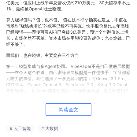
亿美元，但应用上线半年总营收仅约210万美元，30天留存率不足
1%，最终被OpenAI壮士断腕。
算力烧得值吗？值，也不值
。
值在技术壁垒确实在建立，不值在
市场对“烧钱换增长”的叙事已经不再买账。快手股价相比去年高峰
已经腰斩——即便可灵ARR已突破3亿美元，预计全年翻倍以上增
长，市场仍然不买单。资本市场在用脚投票告诉你：光会烧钱，已
经不够了。
而我们，也在烧钱。主要烧在三个方向：
第一，模型集成与多Agent协同
。
VibePaper不是自己做底层模型
——在今天这个赛道，自己训练底层模型是一件连快手、字节都感
到吃力的事情。我们选择了一条更聪明的路：将Gemini 3.1 Pro、
GPT-5.4、Claude Opus 4.6、Seedance 2.0、Kling 3.0 Omni
等顶级模型，以Agent架构封装在一个无限画布里。这意味着用户
不需要在六七个网站之间来回折腾，不需要搞清每个模型的优劣势
和计价规则，甚至不需要知道这些模型的名字——你只需要告诉A
gent“我想拍一个什么风格的视频”，剩下的，Agent团队替你搞
阅读全文
定。
这笔钱烧得心疼。每次大模型API升级，我们就得重新适配；每次
# 人工智能
# 大数据
有新模型横空出世，我们就得评估要不要集成。但在行业模型能力