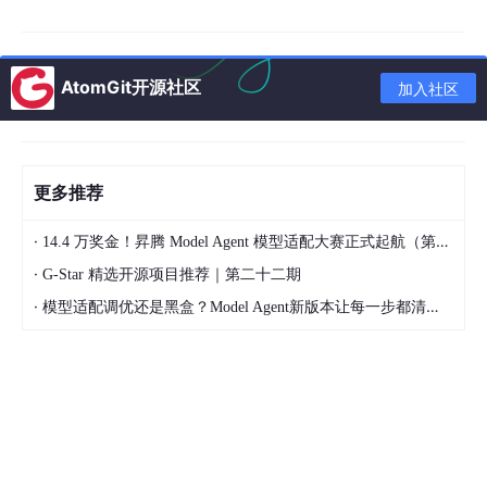
迅速趋同的今天——国产模型已包揽Artificial Analysis文生视频榜
单Top3——真正的差异化早已不是“用哪个模型”，而是“怎么用好
模型”。这笔钱，我们认为值。
AtomGit开源社区
加入社区
第二，画布交互体验。 很多人问：为什么VibePaper要做画布，而
不是做一个简单的输入框？因为我们的判断是：AI视频创作真正的
瓶颈，不是生成能力，而是过程的可控性
。
2026年的AI Agent产
品，依然频繁陷入“demo惊艳、上线翻车”的魔咒——Demo里演示
更多推荐
的每一步都丝滑流畅，真实用户一上手就原形毕露。原因在于，D
emo活在“无菌环境”里，用户的真实输入充满噪音和变数。VibePa
per的无限画布，本质上是把创作过程透明化——每一个节点、每
·
14.4 万奖金！昇腾 Model Agent 模型适配大赛正式起航（第二季）
一次调用、每一步决策，都摆在用户面前，随时可改。这不是一个
·
G-Star 精选开源项目推荐｜第二十二期
简单的UI设计，而是一整套底层架构的重构。
·
模型适配调优还是黑盒？Model Agent新版本让每一步都清晰可见
这笔钱烧得更疼。因为画布本身不“赚钱”，但它决定了用户是把你
当“玩具”还是“工具”。值不值？看看那些用VibePaper跑了完整项
目的用户反馈，我们觉得值。
第三，算力和合规基础设施。 做AI产品，绕不开算力成本。为了
控制生成速度和质量，我们在全球多个区域部署了推理节点。与此
同时，2026年AI生成内容的合规要求正在快速收紧——全国首例A
I模型侵权案判赔160万元，为行业划定了创新与抄袭的边界。商家