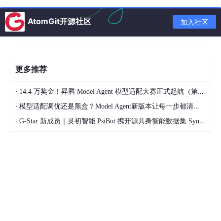
抖音电商：50岁+中老年是成人纸尿裤主要消费群体
AtomGit开源社区
加入社区
马上赢：中老年奶粉Q1销售额同比增长27.4%
拿欧公司等合作，搭建养老产品出海一站式服务
国铁北京局高铁：推出覆盖全年龄段系列餐品
更多推荐
天津首个商业体银发经济体验中心落地
·
14.4 万奖金！昇腾 Model Agent 模型适配大赛正式起航（第二季）
·
模型适配调优还是黑盒？Model Agent新版本让每一步都清晰可见
3
·
G-Star 新成员｜灵初智能 PsiBot 携开源具身智能数据集 SynData 入驻 AtomGit
银发文娱旅游
《2026博物馆旅行消费趋势报告》银发族偏爱错峰深度游
自由季退休俱乐部等合作，开发适老文旅产品
中旅好时光携手工商银行，上线银发旅游专区
4