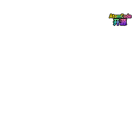
银发医疗健康
脑机接口「潜脑科技」完成数千万元种子+轮融资
日本阿尔茨海默病企业Sound Wave融资约1700万美元
讯飞AI助听器携手Felton集团布局香港听力市场
华大基因、瑞芝康健以科技赋能养老健康发展
卫宁健康合作阿里云，聚焦医疗健康AI领域
5
银发智能科技
具身智能「眸深智能」获3亿元人民币Pre-A轮融资
近视老花智能变焦眼镜企业「众见科技」融资数千万
消费级外骨骼「极壳科技」完成5000万美元B+轮融资
骅羲科技等计划推出超千台C端具身养老机器人