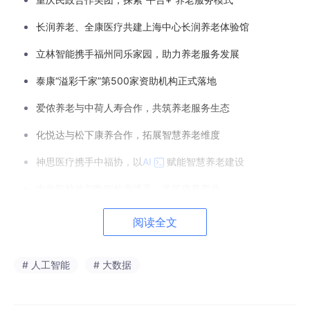
长润养老、全康医疗共建上海中心长润养老体验馆
立林智能携手福州同乐家园，助力养老服务发展
泰康“溢彩千家”第500家资助机构正式落地
爱侬养老与中荷人寿合作，共筑养老服务生态
化悦达与松下康养合作，拓展智慧养老维度
神思医疗携手中福协，以
AI
赋能智慧养老建设
中电院检验与数智检测携手，共筑康养产业
基准方中与上海志贺，就康养产业达成合作
阅读全文
上海普陀中海环宇城商场招募20个银发专属岗位
# 人工智能
# 大数据
2
银发消费