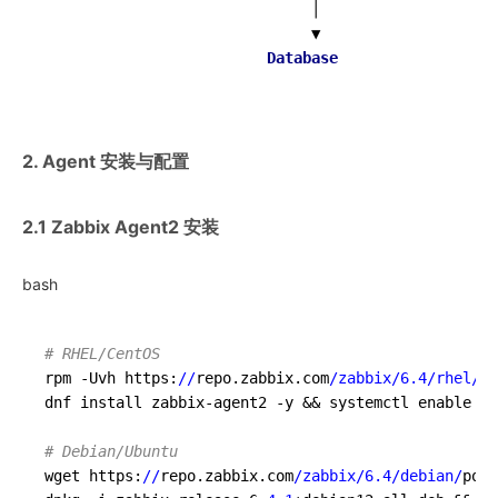
                              │

                              ▼

Database
2. Agent 安装与配置
2.1 Zabbix Agent2 安装
bash
# RHEL/CentOS
rpm -Uvh https:
//
repo.zabbix.com
/zabbix/
6.4
/rhel/
8
/
dnf install zabbix-agent2 -y && systemctl enable --
# Debian/Ubuntu
wget https:
//
repo.zabbix.com
/zabbix/
6.4
/debian/
pool