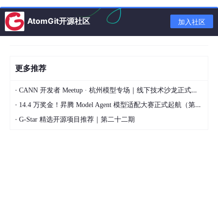
ListenPort
=
10050
AtomGit开源社区
加入社区
# TLS加密（生产环境建议）
TLSConnect
TLSAccept
TLSPSKIdentity
=PSK-ID-web-server-
01
TLSPSKFile
=/etc/zabbix/zabbix_agent2.psk

更多推荐
# 主动模式参数
·
CANN 开发者 Meetup · 杭州模型专场｜线下技术沙龙正式开启报名！
RefreshActiveChecks
=
120
·
14.4 万奖金！昇腾 Model Agent 模型适配大赛正式起航（第二季）
BufferSend
=
5
·
Timeout
=
30
G-Star 精选开源项目推荐｜第二十二期
Include
2.3 主动模式 vs 被动模式
表格