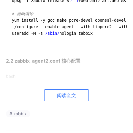
dpkg -i zabbix-release_6.
4
-
1
+debian12_all.deb && ap
# 源码编译
yum install -y gcc make pcre-devel openssl-devel

./configure --enable-agent --with-libpcre2 --with-o
useradd -M -s 
/sbin/
2.2 zabbix_agent2.conf 核心配置
bash
# /etc/zabbix/zabbix_agent2.conf
阅读全文
Server
=
192.168
.
1.100
,
192.168
.
1.101
# 被动模式允
# zabbix
ServerActive
=
192.168
.
1.100
:
10051
# 主动模式（
Hostname
=web-server-
01
# 必须与W
ListenIP
=
0.0
.
0.0