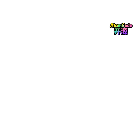
NameServer 启动成功后，官方文档中会提示可以在
namesrv.
log
中看到类似
The
Name Server boot success..
的日志；启动 Broker 时，需要先保证 NameServer 已经启动。R
ocketMQ 5.x 版本还支持 Broker 和 Proxy 分离部署，用于更灵
活的集群能力。
# 1. 启动 NameServer
nohup
 sh bin/mqnamesrv &

# 2. 启动 Broker
nohup
 sh bin/mqbroker -n localhost:9876 &

# 3. 查看启动日志
tail
tail
 -f ~/logs/rocketmqlogs/broker.log
如果是 Windows 环境，通常是执行对应的
.cmd
文件：