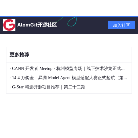
2. 高可靠：消息支持持久化，Broker 可主从部署
3. 高可用：支持集群部署、主从复制、DLedger 高可用模式
4. 支持顺序消息：适合订单状态流转等场景
5. 支持延迟消息：适合订单超时取消、延迟通知等场景
AtomGit开源社区
6. 支持事务消息：适合分布式事务最终一致性场景
加入社区
7. 支持消息过滤：Consumer 可以按 Tag 过滤消息
8. 支持水平扩展：Broker、Producer、Consumer 都可以集群化
三、RocketMQ 快速实战
更多推荐
1、快速搭建 RocketMQ 服务
·
CANN 开发者 Meetup · 杭州模型专场｜线下技术沙龙正式开启报名！
RocketMQ 最核心的启动顺序是：
·
14.4 万奖金！昇腾 Model Agent 模型适配大赛正式起航（第二季）
·
G-Star 精选开源项目推荐｜第二十二期
1.
2.
3.
4.
5.
 启动 Consumer 消费消息