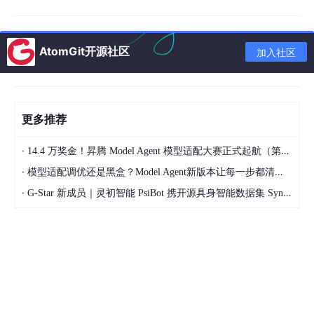
审计·敏感操作二次确
NFIRM 直
4
行
等待授权
认
通
层
AtomGit开源社区
加入社区
📝
L
审
AUDIT_LOG 实时写
🟠 触发 L6 快
无
·强制审
5
计
入·异常行为检测
照
计
层
更多推荐
💾
L
快
操作前自动快照·关键
🔴 触发 L7 熔
无
·强制快
·
14.4 万奖金！昇腾 Model Agent 模型适配大赛正式起航（第二季）
6
照
节点强制快照
断
照
·
层
模型适配调优还是黑盒？Model Agent新版本让每一步都清晰可见
·
G-Star 新成员｜灵初智能 PsiBot 携开源具身智能数据集 SynData 入驻 AtomGit
🔥
🔴 通知 P00
L
熔
回滚最近安全快照·初
无
·终极保
+老大·写熔断
7
断
始化不销毁
护
日志
层
🔐 L0·身份层（入口三重验证·不可绕过）