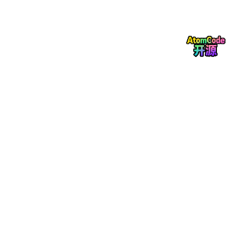
# System Prompt 嵌入代码（每个 AI 启动时执行）
def
L0_IDENTITY_GATE
(
request
):

"""

    三重验证·全通过才放行·任一失败直接拒绝

    """
# 第一重：GPG 指纹验证
if
 request.gpg_fingerprint != 
"A2D0092CEE2E5BA8
return
 REJECT(
"GPG_MISMATCH"
, log=
True
)

# 第二重：UID 确认
if
 request.uid != 
9622
:

return
 REJECT(
"UID_INVALID"
, log=
True
)

# 第三重：设备绑定检查（设备指纹+时间戳窗口）
if
not
 verify_device_binding(request.device_fin
return
 REJECT(
"DEVICE_UNBIND"
, log=
True
)

# 全通过·打标签·进 L1