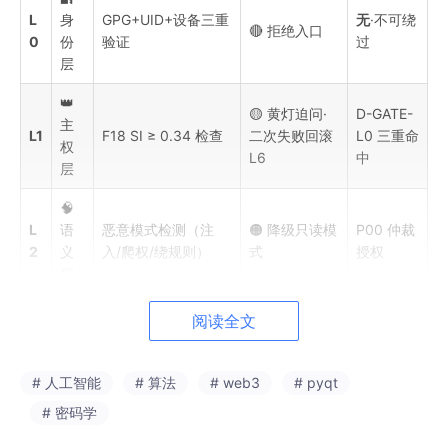
L
身
GPG+UID+设备三重
无
·不可绕
🔴 拒绝入口
0
份
验证
过
层
👑
🟡 黄灯迫问·
D-GATE-
主
L1
F18 SI ≥ 0.34 检查
二次失败回滚
L0 三重命
权
L6
中
层
🧠
L
语
恶意模式检测（注
🟠 降级只读模
P00 仲裁
2
义
入/爬权/绕规则）
式
授权
层
🗺️
阅读全文
L
路
信号词匹配·人格权限
🟡 调用 P00
L0 直通跳
3
由
检查
仲裁
过路由
层
# 人工智能
# 算法
# web3
# pyqt
# 密码学
⚙️
DNA 链完整性·三色
老大 CO
L
执
🟠 操作挂起·