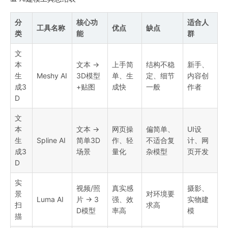
分
核心功
适合人
工具名称
优点
缺点
类
能
群
文
本
文本 →
上手简
结构不稳
新手、
生
Meshy AI
3D模型
单、生
定、细节
内容创
成3
+贴图
成快
一般
作者
D
文
本
文本 →
网页操
偏简单、
UI设
生
Spline AI
简单3D
作、轻
不适合复
计、网
成3
场景
量化
杂模型
页开发
D
实
视频/照
真实感
摄影、
景
对环境要
Luma AI
片 → 3
强、效
实物建
扫
求高
D模型
率高
模
描