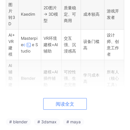
图
2D图片
质量稳
片
游戏开
Kaedim
→ 3D模
定、可
成本较高
转3
发者
型
商用
D
AI+
设计
Masterpi
VR环境
交互
VR
设备门槛
师、创
e
c
e S
建模+AI
强、沉
建
高
意工作
tudio
辅助
浸感高
模
者
AI
辅
建模+AI
可控性
所有人
学习成本
助
Blender
插件辅
强、生
（核心
高
建
助
态完善
工具）
模
高
阅读全文
精
细节极
雕刻级
不适合新
角色建
度
ZBrush
强、行
建模
手
模师
建
业标准
# blender
# 3dsmax
# maya
模