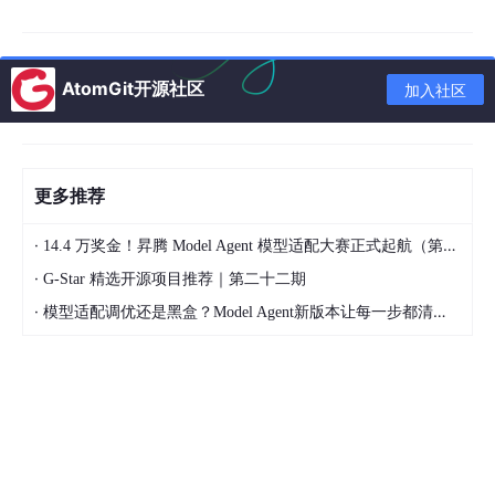
这里也不乏很多大家熟知或者未知的，再加上之前爆火的GPT-ima
ge 2.0，我们现在已经可以做到输入我们的想法，ai会帮助我们直
AtomGit开源社区
加入社区
接去生成一张图片，我们将图片喂给ai建模软件，他会帮我们一键
出模型，下面我们用GPT-image 2.0去生成一张图片，并且使用使
用Tripo ai去帮我做出这个模型，Tripo ai是国内做出来的一款ai建
模产品，为什么推荐这个ai而不讲上面的那些ai，这个ai是国内我
们自己做出来的，他对新手来说是特别友好的，下面我们来做一个
更多推荐
机器人模型来看看效果：
·
14.4 万奖金！昇腾 Model Agent 模型适配大赛正式起航（第二季）
·
G-Star 精选开源项目推荐｜第二十二期
·
模型适配调优还是黑盒？Model Agent新版本让每一步都清晰可见