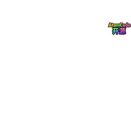
我们可以将我们生成的模型一键导入到Blender、3dsmax、maya
等一些列建模软件中。
对于新手来学建模肯定会受到一个不小的震撼，“你的意思是我建
模了半天，还不如ai随手生成”，我想对新学建模的朋友们说，是
的，在这个ai盛行的时代，你如果还抱着你的情怀，不去跟上时
代，不去接受ai，那么面临的只会是淘汰，当然了其实大家不用焦
虑，如果一个有经验的建模师，看到只会觉得这个作品其实也是有