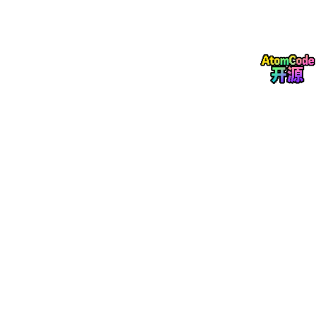
2.1 自上而下：目标驱动的工程思维
自上而下的方法从最终应用目标出发，反向推导技术实现路径：
    ↓         ↓         ↓         ↓         ↓      
特点
：以结果为导向，关注整体系统效率，是典型的工程思维模
式。
2.2 第一性原理：回归本质的数学思维
从最基本的数学原理出发理解剪枝：
核心问题可形式化为
：
minimize L(W)  subject to |
|W
|
|₀ ≤ k