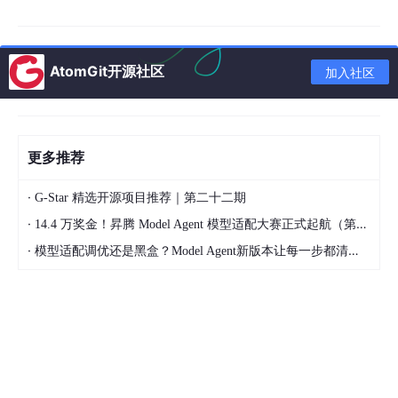
模型剪枝作为模型压缩的核心技术之一，能够在不显著损失精度的
前提下大幅减少模型大小和计算量。本文将从方法论、数学原理、
实现细节到实践策略，全面解析模型剪枝技术，帮助读者深入理解
并掌握这一关键技术。
AtomGit开源社区
加入社区
1. 引言：为什么需要模型剪枝？
随着深度学习模型的参数量呈指数级增长，从ResNet的千万级参
数到GPT-3的千亿级参数，模型部署面临着巨大挑战：
更多推荐
存储压力
：
大模型
占用数百GB存储空间
·
G-Star 精选开源项目推荐｜第二十二期
推理延迟
：实时应用无法接受秒级响应
·
14.4 万奖金！昇腾 Model Agent 模型适配大赛正式起航（第二季）
能耗问题
：移动设备电池无法支撑大模型推理
·
模型适配调优还是黑盒？Model Agent新版本让每一步都清晰可见
内存限制
：边缘设备内存有限
模型剪枝通过移除神经网络中的冗余参数，在精度和效率之间取得
平衡，成为解决上述问题的关键技术。
2. 双重视角解读模型剪枝