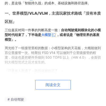
的，是这场「智能持久战」的成本、基础设施和路径选择。
一、世界模型/VLA/VLM，主流玩家技术路线「没有本质
区别」
三位嘉宾对同一件事的判断高度一致：
自动驾驶规则模块化的小模
型时代结束了，下半场是
大模型
，或者说是「物理世界的基座
模型」。
周光给了一组接管里程的数据：小模型架构的天花板，大概能做到
百公里接管一次。特斯拉 FSD V14 可以做到千公里级接管的程
度，但这也是把硬件升级到 500 TOPS 以上（HW 4.0），全面切
到大模型范式之后才发生的。
「只要有人跑通了，路线就被验证了。」
但具体这套新范式「叫什么名字」上，地平线余凯说得很直接:「V
LA、世界模型、End-to-End，很多时候是商业包装大于技术实
阅读全文
质。真正上牌桌的顶级玩家，技术路线没有本质区别。」
沈劭劼认同这一点，但也指出卓驭「原生多模态基座模型」的两层
# 自动驾驶
差异化构成：一是「原生」。没有拿现成的大语言模型(比如
Qwe