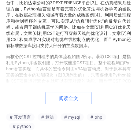
台中，比如达索公司的3DEXPERIENCE平台[3]。在仿真结果后处
理方面，Python语言更是有着完善的优化算法与机器学习的函数
库，在数据处理相关领域有着大量的成熟案例[4]。利用后处理程
序和控制程序的交互，可以实现从“仿真”到“优化”的反复迭代过
程，或者用于训练机器学习网络。比如在文章[5]利用CST优化天
线布局，文章[6]利用CST进行可穿戴天线的优化设计，文章[7]利
用CST和集成学习实现对电缆布线控制点的优化。而且Python还
有标准数据库接口支持大部分的主流数据库。
而核心的CST控制程序的具体流程如图2所示。获取CST项目是指
利用Python库函数创建，打开或连接CST项目。整个流程均由Pyt
hon语言实现，而具体的宏命令则由VBA语言构成。对于原本具有
完善的宏命令的功能模块（图3所列出的），只需要使用Python控
制CST项目运行宏命令就可以实现对应的功能。而对于CST PCB
Studio等功能模块，CST提供了使用Python直接控制的方法，流
程与图2类似，不过运行宏命令变为运行Python函数。
阅读全文
# 开发语言
# 算法
# mysql
# php
# python